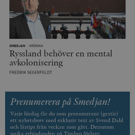
__cf_bm
Cloudflare
Inc.
m
.vimeo.com
SMEDJAN
KRÖNIKA
Ryssland behöver en mental
avkolonisering
FREDRIK SEGERFELDT
Prenumerera på Smedjan!
Varje lördag får du som prenumerant (gratis)
Leverantör
ett nyhetsbrev med exklusiv text av Svend Dahl
Namn
Utgång
B
/ Domän
och lästips från veckan som gått. Dessutom
Leverantör /
Namn
Utgång
Beskrivning
_ga
Google LLC
1 år 1
D
Domän
unika erbjudanden på Timbro förlags
.timbro.se
månad
a