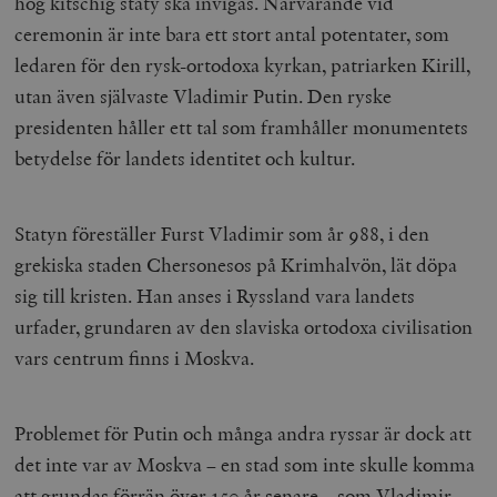
hög kitschig staty ska invigas. Närvarande vid
ceremonin är inte bara ett stort antal potentater, som
ledaren för den rysk-ortodoxa kyrkan, patriarken Kirill,
utan även självaste Vladimir Putin. Den ryske
presidenten håller ett tal som framhåller monumentets
betydelse för landets identitet och kultur.
Statyn föreställer Furst Vladimir som år 988, i den
grekiska staden Chersonesos på Krimhalvön, lät döpa
sig till kristen. Han anses i Ryssland vara landets
urfader, grundaren av den slaviska ortodoxa civilisation
vars centrum finns i Moskva.
Problemet för Putin och många andra ryssar är dock att
det inte var av Moskva – en stad som inte skulle komma
att grundas förrän över 150 år senare – som Vladimir