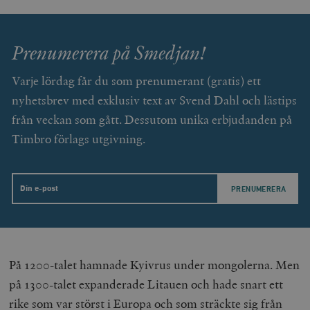
Prenumerera på Smedjan!
Varje lördag får du som prenumerant (gratis) ett
nyhetsbrev med exklusiv text av Svend Dahl och lästips
från veckan som gått. Dessutom unika erbjudanden på
Timbro förlags utgivning.
Email
På 1200-talet hamnade Kyivrus under mongolerna. Men
på 1300-talet expanderade Litauen och hade snart ett
rike som var störst i Europa och som sträckte sig från