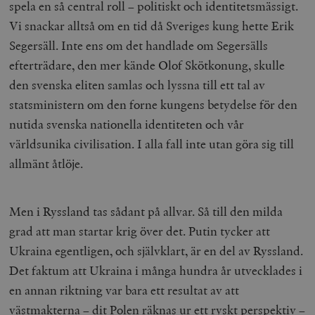
spela en så central roll – politiskt och identitetsmässigt.
Vi snackar alltså om en tid då Sveriges kung hette Erik
Segersäll. Inte ens om det handlade om Segersälls
efterträdare, den mer kände Olof Skötkonung, skulle
den svenska eliten samlas och lyssna till ett tal av
statsministern om den forne kungens betydelse för den
nutida svenska nationella identiteten och vår
världsunika civilisation. I alla fall inte utan göra sig till
allmänt åtlöje.
Men i Ryssland tas sådant på allvar. Så till den milda
grad att man startar krig över det. Putin tycker att
Ukraina egentligen, och självklart, är en del av Ryssland.
Det faktum att Ukraina i många hundra år utvecklades i
en annan riktning var bara ett resultat av att
västmakterna – dit Polen räknas ur ett ryskt perspektiv –