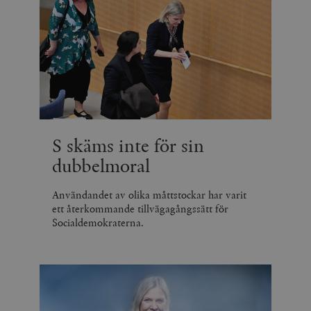
S skäms inte för sin
dubbelmoral
Användandet av olika måttstockar har varit
ett återkommande tillvägagångssätt för
Socialdemokraterna.