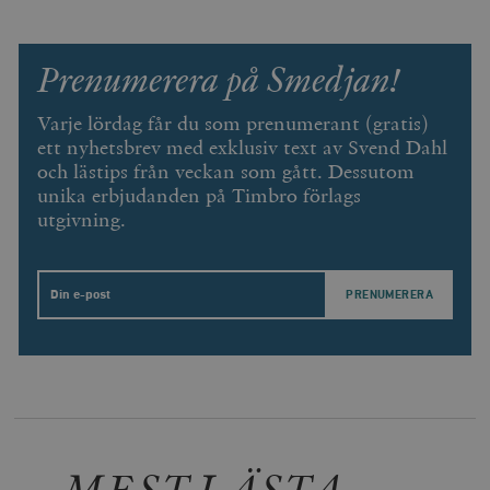
vuid
Vimeo.com
1 år 1
Dessa kakor 
_hjSessionUser_675006
.timbro.se
1 år
Inc.
månad
av Vimeo-
.vimeo.com
videospelare
_hjIncludedInSessionSample_675006
.timbro.se
2
webbplatser.
minuter
Prenumerera på Smedjan!
_hjSession_675006
.timbro.se
30
minuter
Varje lördag får du som prenumerant (gratis)
ett nyhetsbrev med exklusiv text av Svend Dahl
och lästips från veckan som gått. Dessutom
unika erbjudanden på Timbro förlags
utgivning.
Email
MEST LÄSTA