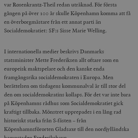
var Rosenkrantz-Theil redan uträknad. För första
gången på över 100 år skulle Köpenhamn komma att få
en överborgmästare från ett annat parti än
Socialdemokratiet: SF:s Sisse Marie Welling.
I internationella medier beskrivs Danmarks
statsminister Mette Frederiksen allt oftare som en
europeisk maktspelare och den kanske enda
framgångsrika socialdemokraten i Europa. Men
berättelsen om tisdagens kommunalval är till stor del
den om socialdemokratins kollaps. För det var inte bara
på Köpenhamns rådhus som Socialdemokratiet gick
kraftigt tillbaka. Mönstret upprepades i en lång rad
historiskt starka från S-fästen – från
Köpenhamnsförorten Gladsaxe till den nordjylländska
hamnstaden Frederikshavn.