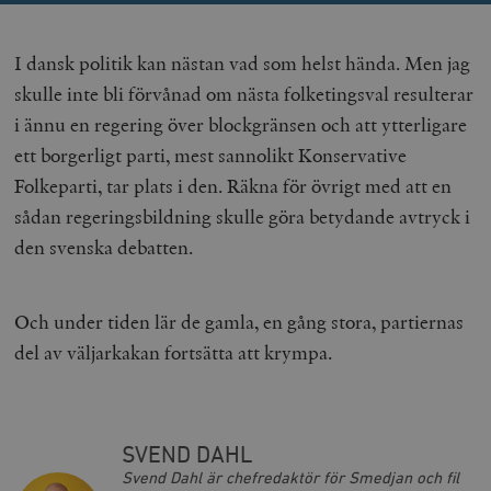
woocommerce_cart_hash
Automattic
S
Inc.
timbro.se
I dansk politik kan nästan vad som helst hända. Men jag
skulle inte bli förvånad om nästa folketingsval resulterar
i ännu en regering över blockgränsen och att ytterligare
_hjFirstSeen
Hotjar Ltd
.timbro.se
m
ett borgerligt parti, mest sannolikt Konservative
Folkeparti, tar plats i den. Räkna för övrigt med att en
sådan regeringsbildning skulle göra betydande avtryck i
den svenska debatten.
Och under tiden lär de gamla, en gång stora, partiernas
woocommerce_items_in_cart
Automattic
S
del av väljarkakan fortsätta att krympa.
Inc.
timbro.se
wp_woocommerce_session_[abcdef0123456789]
timbro.se
2
SVEND DAHL
{32}
Svend Dahl är chefredaktör för Smedjan och fil