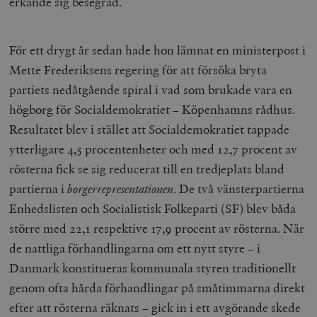
erkände sig besegrad.
För ett drygt år sedan hade hon lämnat en ministerpost i
Mette Frederiksens regering för att försöka bryta
partiets nedåtgående spiral i vad som brukade vara en
högborg för Socialdemokratiet – Köpenhamns rådhus.
Resultatet blev i stället att Socialdemokratiet tappade
ytterligare 4,5 procentenheter och med 12,7 procent av
rösterna fick se sig reducerat till en tredjeplats bland
partierna i
borgerrepresentationen
. De två vänsterpartierna
Enhedslisten och Socialistisk Folkeparti (SF) blev båda
större med 22,1 respektive 17,9 procent av rösterna. När
de nattliga förhandlingarna om ett nytt styre – i
Danmark konstitueras kommunala styren traditionellt
genom ofta hårda förhandlingar på småtimmarna direkt
efter att rösterna räknats – gick in i ett avgörande skede