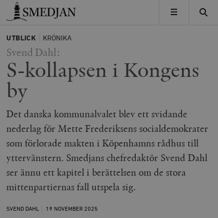
Timbro
MENY
UTBLICK
KRÖNIKA
Svend Dahl:
S-kollapsen i Kongens
by
Det danska kommunalvalet blev ett svidande
nederlag för Mette Frederiksens socialdemokrater
som förlorade makten i Köpenhamns rådhus till
yttervänstern. Smedjans chefredaktör Svend Dahl
ser ännu ett kapitel i berättelsen om de stora
mittenpartiernas fall utspela sig.
SVEND DAHL
19 NOVEMBER
2025