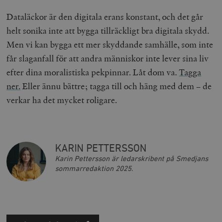
Marknadsföring
Funktioner
Dataläckor är den digitala erans konstant, och det går
Strikt nödvändiga kakor tillåter
helt sonika inte att bygga tillräckligt bra digitala skydd.
kärnwebbplatsfunktioner som användarinloggning
Men vi kan bygga ett mer skyddande samhälle, som inte
och kontohantering. Webbplatsen kan inte användas
ordentligt utan strikt nödvändiga cookies.
får slaganfall för att andra människor inte lever sina liv
Leverantör
Namn
U
efter dina moralistiska pekpinnar. Låt dom va.
Tagga
/ Domän
ner.
Eller ännu bättre; tagga till och häng med dem – de
woocommerce_cart_hash
Automattic
S
Inc.
verkar ha det mycket roligare.
timbro.se
_hjFirstSeen
Hotjar Ltd
.timbro.se
m
KARIN PETTERSSON
Karin Pettersson är ledarskribent på Smedjans
sommarredaktion 2025.