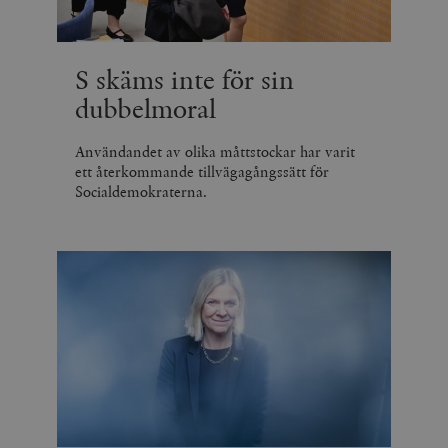
S skäms inte för sin
dubbelmoral
Användandet av olika måttstockar har varit
ett återkommande tillvägagångssätt för
Socialdemokraterna.