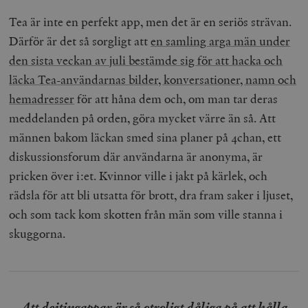
Tea är inte en perfekt app, men det är en seriös strävan.
Därför är det så sorgligt att
en samling arga män under
den sista veckan av juli bestämde sig för att hacka och
läcka Tea-användarnas bilder, konversationer, namn och
hemadresser
för att håna dem och, om man tar deras
meddelanden på orden, göra mycket värre än så. Att
männen bakom läckan smed sina planer på 4chan, ett
diskussionsforum där användarna är anonyma, är
pricken över i:et. Kvinnor ville i jakt på kärlek, och
rädsla för att bli utsatta för brott, dra fram saker i ljuset,
och som tack kom skotten från män som ville stanna i
skuggorna.
Att dejtingappar är så otroligt dåliga på att hålla