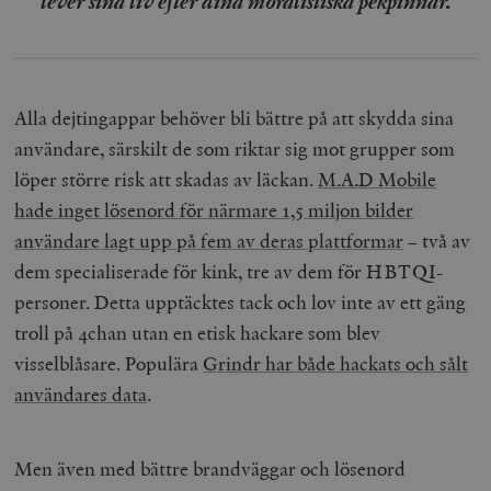
lever sina liv efter dina moralistiska pekpinnar.
Alla dejtingappar behöver bli bättre på att skydda sina
användare, särskilt de som riktar sig mot grupper som
löper större risk att skadas av läckan.
M.A.D Mobile
hade inget lösenord för närmare 1,5 miljon bilder
användare lagt upp på fem av deras plattformar
– två av
dem specialiserade för kink, tre av dem för HBTQI-
personer. Detta upptäcktes tack och lov inte av ett gäng
troll på 4chan utan en etisk hackare som blev
visselblåsare. Populära
Grindr har både hackats och sålt
användares data
.
Men även med bättre brandväggar och lösenord