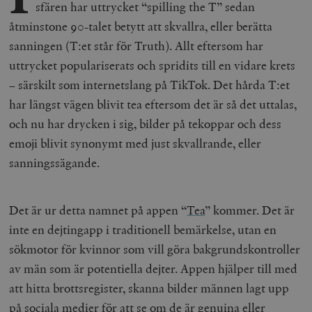
sfären har uttrycket “spilling the T” sedan
åtminstone 90-talet betytt att skvallra, eller berätta
sanningen (T:et står för Truth). Allt eftersom har
uttrycket populariserats och spridits till en vidare krets
– särskilt som internetslang på TikTok. Det hårda T:et
har längst vägen blivit tea eftersom det är så det uttalas,
och nu har drycken i sig, bilder på tekoppar och dess
emoji blivit synonymt med just skvallrande, eller
sanningssägande.
Det är ur detta namnet på appen “
Tea
” kommer. Det är
inte en dejtingapp i traditionell bemärkelse, utan en
sökmotor för kvinnor som vill göra bakgrundskontroller
av män som är potentiella dejter. Appen hjälper till med
att hitta brottsregister, skanna bilder männen lagt upp
på sociala medier för att se om de är genuina eller