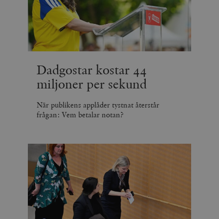
Dadgostar kostar 44
miljoner per sekund
När publikens applåder tystnat återstår
frågan: Vem betalar notan?