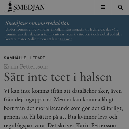
Timbro
MENY
Smedjans sommarredaktion
Under sommaren förvandlas Smedjan från magasin till ledarsida, där våra
sommarsmeder dagligen kommenterar svensk, europeisk och global politik i
kortare texter. Välkommen att läsa!
Läs mer
SAMHÄLLE
LEDARE
Karin Pettersson:
Sätt inte teet i halsen
Vi kan inte komma ifrån att dataläckor sker, även
från dejtingapparna. Men vi kan komma långt
bort från det moraliserande som gör det så farligt,
genom att bli bättre på att låta kvinnor leva och
regnbågspar vara. Det skriver Karin Pettersson.