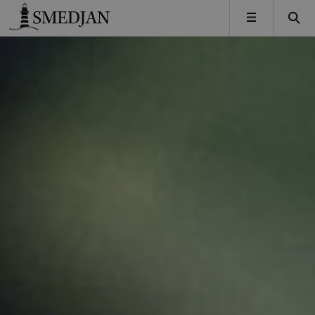
Timbro
MENY