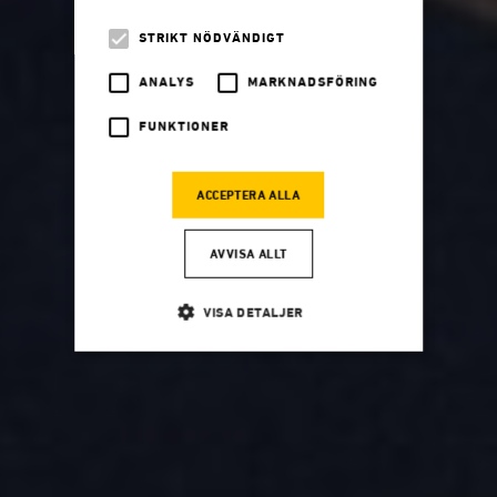
STRIKT NÖDVÄNDIGT
ANALYS
MARKNADSFÖRING
FUNKTIONER
ACCEPTERA ALLA
AVVISA ALLT
VISA DETALJER
Strikt nödvändigt
Analys
Marknadsföring
Funktioner
Strikt nödvändiga kakor tillåter
kärnwebbplatsfunktioner som användarinloggning