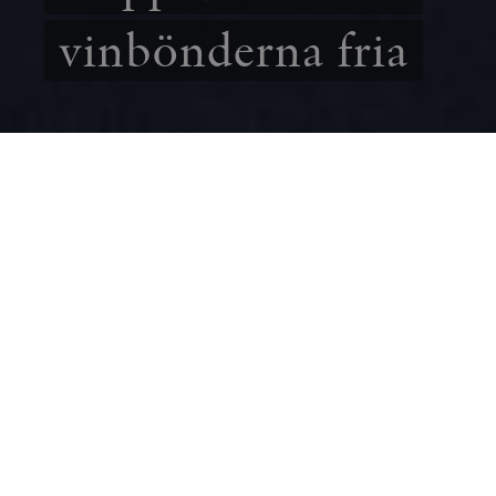
vinbönderna fria
SAMHÄLLE
REPORTAGE
Svenskarna är numera ett vindrickande folk.
Intresset för vin ökar och vingårdarna blir allt
fler. Men de svenska vinbönderna tvingas
kämpa mot både vädrets makter och politiska
hinder, skriver Carl Albinsson.
CARL ALBINSSON
30 DECEMBER
2022
S
venskarnas vinintresse är ganska nyvaket.