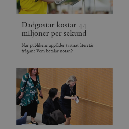
Dadgostar kostar 44
miljoner per sekund
När publikens applåder tystnat återstår
frågan: Vem betalar notan?