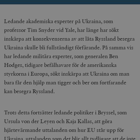
Ledande akademiska experter på Ukraina, som
professor Tim Snyder vid Yale, har länge har sökt
inskärpa att konsekvenserna av att låta Ryssland besegra
Ukraina skulle bli fullständigt förfärande. På samma vis
_hjAbsoluteSessionInProgress
Hotjar Ltd
.timbro.se
m
har ledande militära experter, som generalen Ben
Hodges, tidigare befälhavare för de amerikanska
styrkorna i Europa, sökt inskärpa att Ukraina om man
bara får den hjälp man tigger och ber om fortfarande
kan besegra Ryssland.
__cf_bm
Cloudflare
Trots detta fortsätter ledande politiker i Bryssel, som
Inc.
m
.vimeo.com
Ursula von der Leyen och Kaja Kallas, att göra
hjärtevärmande uttalanden om hur EU står upp för
Ukraina, uttalanden som det blir allt tydligare att de inte