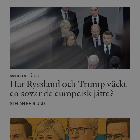
_hjSession_675006
.timbro.se
30
minuter
SMEDJAN
ÅSIKT
Har Ryssland och Trump väckt
en sovande europeisk jätte?
STEFAN HEDLUND