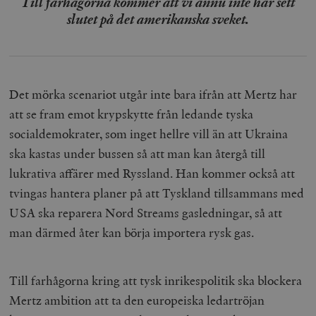
Till farhågorna kommer att vi ännu inte har sett
slutet på det amerikanska sveket.
Det mörka scenariot utgår inte bara ifrån att Mertz har
att se fram emot krypskytte från ledande tyska
socialdemokrater, som inget hellre vill än att Ukraina
ska kastas under bussen så att man kan återgå till
lukrativa affärer med Ryssland. Han kommer också att
tvingas hantera planer på att Tyskland tillsammans med
USA ska reparera Nord Streams gasledningar, så att
man därmed åter kan börja importera rysk gas.
Till farhågorna kring att tysk inrikespolitik ska blockera
Mertz ambition att ta den europeiska ledartröjan