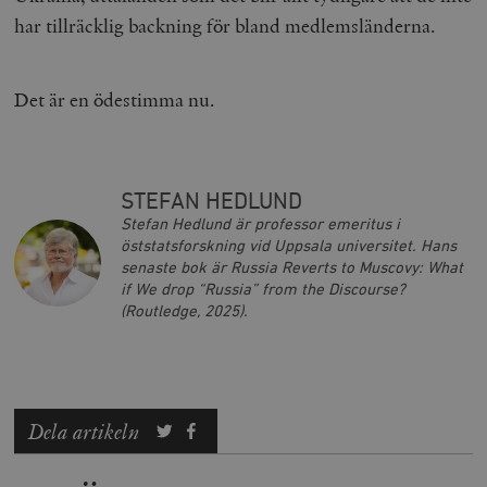
har tillräcklig backning för bland medlemsländerna.
Det är en ödestimma nu.
STEFAN HEDLUND
Leverantör
Namn
Utgång
B
/ Domän
Stefan Hedlund är professor emeritus i
Leverantör /
öststatsforskning vid Uppsala universitet. Hans
Namn
Utgång
Beskrivning
_ga
Google LLC
1 år 1
D
Domän
senaste bok är
Russia Reverts to Muscovy: What
.timbro.se
månad
a
U
YSC
Google LLC
Session
Denna cookie 
if We drop “Russia” from the Discourse?
e
.youtube.com
av YouTube fö
(Routledge, 2025).
G
spåra visning
a
inbäddade vi
a
u
VISITOR_INFO1_LIVE
Google LLC
6
Denna cookie 
t
.youtube.com
månader
av Youtube fö
g
hålla reda på
k
användarinst
i
Dela artikeln
för Youtube-v
w
inbäddade i
a
webbplatser;
s
också avgör
f
webbplatsbe