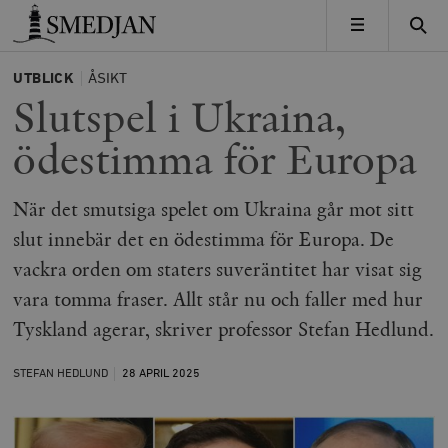
Timbro
MENY
UTBLICK
ÅSIKT
Slutspel i Ukraina,
ödestimma för Europa
När det smutsiga spelet om Ukraina går mot sitt
slut innebär det en ödestimma för Europa. De
vackra orden om staters suveräntitet har visat sig
vara tomma fraser. Allt står nu och faller med hur
Tyskland agerar, skriver professor Stefan Hedlund.
STEFAN HEDLUND
28 APRIL
2025