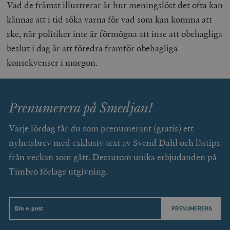
Vad de främst illustrerar är hur meningslöst det ofta kan
kännas att i tid söka varna för vad som kan komma att
_hjFirstSeen
Hotjar Ltd
ske, när politiker inte är förmögna att inse att obehagliga
.timbro.se
m
beslut i dag är att föredra framför obehagliga
konsekvenser i morgon.
Prenumerera på Smedjan!
woocommerce_items_in_cart
Automattic
S
Varje lördag får du som prenumerant (gratis) ett
Inc.
timbro.se
nyhetsbrev med exklusiv text av Svend Dahl och lästips
från veckan som gått. Dessutom unika erbjudanden på
Timbro förlags utgivning.
wp_woocommerce_session_[abcdef0123456789]
timbro.se
2
{32}
__cf_bm
Cloudflare
Inc.
m
Email
.myfonts.net