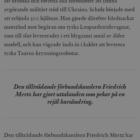
att urholka och försena alla ambitioner att lämna
avgörande militärt stöd till Ukraina. Scholz började med
att erbjuda 500 hjälmar. Han gjorde därefter hårdnackat
motstånd mot begäran om tyska Leopardstridsvagnar,
som till slut levererades i ett blygsamt antal av äldre
modell, och han vägrade ända in i kaklet att leverera
tyska Taurus-kryssningsrobotar.
Den tillträdande förbundskanslern Friedrich
Mertz har gjort uttalanden som pekar på en
rejäl kursändring.
Den tillträdande förbundskanslern Friedrich Mertz har