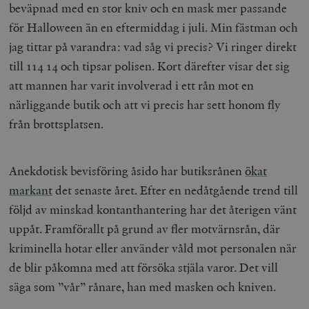
beväpnad med en stor kniv och en mask mer passande
för Halloween än en eftermiddag i juli. Min fästman och
jag tittar på varandra: vad såg vi precis? Vi ringer direkt
till 114 14 och tipsar polisen. Kort därefter visar det sig
att mannen har varit involverad i ett rån mot en
närliggande butik och att vi precis har sett honom fly
från brottsplatsen.
Anekdotisk bevisföring åsido har butiksrånen
ökat
markant
det senaste året. Efter en nedåtgående trend till
följd av minskad kontanthantering har det återigen vänt
uppåt. Framförallt på grund av fler motvärnsrån, där
kriminella hotar eller använder våld mot personalen när
de blir påkomna med att försöka stjäla varor. Det vill
säga som ”vår” rånare, han med masken och kniven.