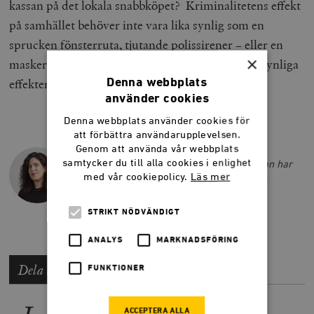
kassan på det lokala snabbköpet? Kriminalitetens effekt
på samhället behöver inte vara lika synlig som en
sprucken fönsterruta, tjutande polissirener – eller en
×
maskerad rånare på väg från en brottsplats. De osynliga
effekterna kan vara precis lika förödande.
Denna webbplats
använder cookies
Denna webbplats använder cookies för
att förbättra användarupplevelsen.
NAOMI ABRAMOWICZ
Genom att använda vår webbplats
samtycker du till alla cookies i enlighet
Naomi Abramowicz är frilansskribent. Hon har
med vår cookiepolicy.
Läs mer
tidigare arbetat som pressekreterare för
Kristdemokraterna.
STRIKT NÖDVÄNDIGT
ANALYS
MARKNADSFÖRING
Dela artikeln
FUNKTIONER
ACCEPTERA ALLA