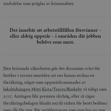
stadsdelar som präglas av kriminalitet.
Det innebär att arbetstillfällen försvinner –
eller aldrig uppstår – i områden där jobben
behövs som mest.
Den bristande säkerheten gör det dessutom svårt för
butiker i utsatta områden att ens kunna teckna en
försäkring, något som uppmärksammades av
lokaltidningen Mitti Kista/Tensta/Rinkeby
så tidigt som
2017. Antingen blir premien skyhög, eller så säger
försäkringsbolagen blankt nej då risken för brott bedöms
som allt för stor. För småföretagare som inte har en stor