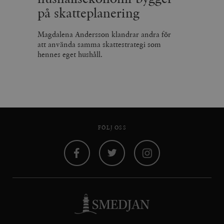
på skatteplanering
Magdalena Andersson klandrar andra för
att använda samma skattestrategi som
hennes eget hushåll.
FÖLJ OSS
Facebook
Twitter
Instagram