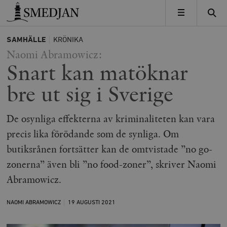
Timbro
MENY
SAMHÄLLE
KRÖNIKA
Naomi Abramowicz:
Snart kan matöknar
bre ut sig i Sverige
De osynliga effekterna av kriminaliteten kan vara
precis lika förödande som de synliga. Om
butiksrånen fortsätter kan de omtvistade ”no go-
zonerna” även bli ”no food-zoner”, skriver Naomi
Abramowicz.
NAOMI ABRAMOWICZ
19 AUGUSTI
2021