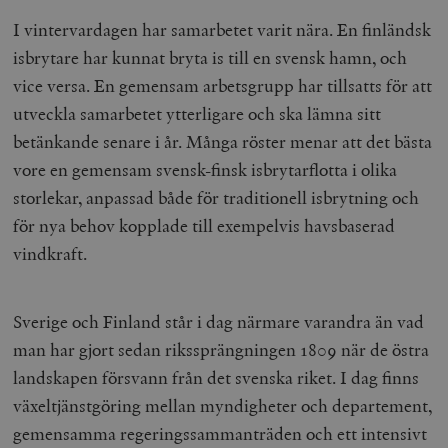
I vintervardagen har samarbetet varit nära. En finländsk
isbrytare har kunnat bryta is till en svensk hamn, och
vice versa. En gemensam arbetsgrupp har tillsatts för att
utveckla samarbetet ytterligare och ska lämna sitt
betänkande senare i år. Många röster menar att det bästa
vore en gemensam svensk-finsk isbrytarflotta i olika
storlekar, anpassad både för traditionell isbrytning och
för nya behov kopplade till exempelvis havsbaserad
vindkraft.
Sverige och Finland står i dag närmare varandra än vad
man har gjort sedan rikssprängningen 1809 när de östra
landskapen försvann från det svenska riket. I dag finns
växeltjänstgöring mellan myndigheter och departement,
gemensamma regeringssammanträden och ett intensivt