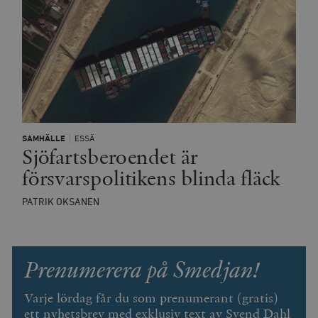
SAMHÄLLE
ESSÄ
Sjöfartsberoendet är
försvarspolitikens blinda fläck
PATRIK OKSANEN
Prenumerera på Smedjan!
Varje lördag får du som prenumerant (gratis)
ett nyhetsbrev med exklusiv text av Svend Dahl