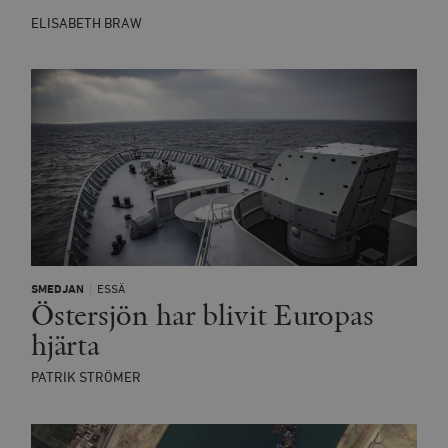
_hjSession_675006
.timbro.se
30
ELISABETH BRAW
minuter
SMEDJAN
ESSÄ
Östersjön har blivit Europas
hjärta
PATRIK STRÖMER