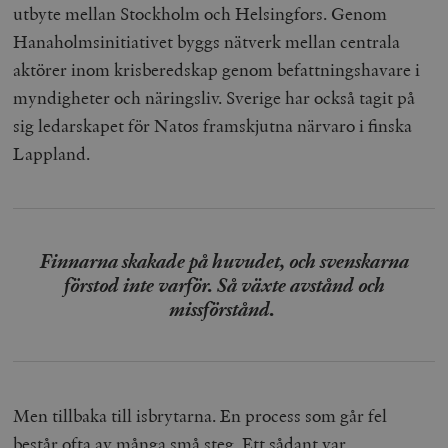
utbyte mellan Stockholm och Helsingfors. Genom
Hanaholmsinitiativet byggs nätverk mellan centrala
aktörer inom krisberedskap genom befattningshavare i
myndigheter och näringsliv. Sverige har också tagit på
sig ledarskapet för Natos framskjutna närvaro i finska
Lappland.
Finnarna skakade på huvudet, och svenskarna
förstod inte varför. Så växte avstånd och
missförstånd.
Men tillbaka till isbrytarna. En process som går fel
består ofta av många små steg. Ett sådant var