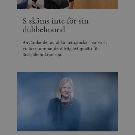
S skäms inte för sin
dubbelmoral
Användandet av olika måttstockar har varit
ett återkommande tillvägagångssätt för
Socialdemokraterna.