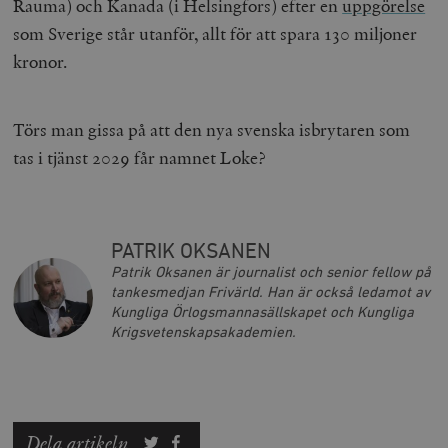
Rauma) och Kanada (i Helsingfors) efter en
uppgörelse
som Sverige står utanför, allt för att spara 130 miljoner
kronor.
Törs man gissa på att den nya svenska isbrytaren som
tas i tjänst 2029 får namnet Loke?
Leverantör
Namn
Utgång
B
/ Domän
Leverantör /
Namn
Utgång
Beskrivning
_ga
Google LLC
1 år 1
D
Domän
.timbro.se
månad
a
PATRIK OKSANEN
U
YSC
Google LLC
Session
Denna cookie 
Patrik Oksanen är journalist och senior fellow på
e
.youtube.com
av YouTube fö
G
spåra visning
tankesmedjan Frivärld. Han är också ledamot av
a
inbäddade vi
Kungliga Örlogsmannasällskapet och Kungliga
a
u
Krigsvetenskapsakademien.
VISITOR_INFO1_LIVE
Google LLC
6
Denna cookie 
t
.youtube.com
månader
av Youtube fö
g
hålla reda på
k
användarinst
i
för Youtube-v
w
inbäddade i
a
webbplatser;
s
också avgör
Dela artikeln
f
webbplatsbe