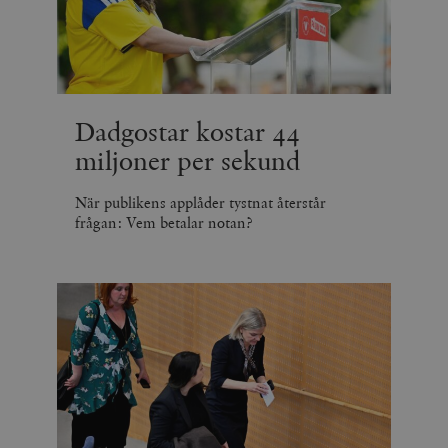
Dadgostar kostar 44
miljoner per sekund
När publikens applåder tystnat återstår
frågan: Vem betalar notan?