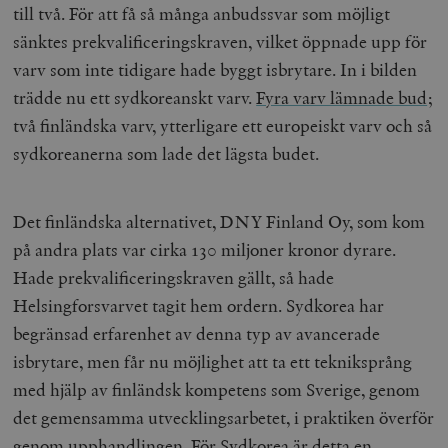
till två. För att få så många anbudssvar som möjligt
sänktes prekvalificeringskraven, vilket öppnade upp för
varv som inte tidigare hade byggt isbrytare. In i bilden
trädde nu ett sydkoreanskt varv.
Fyra varv lämnade bud
;
två finländska varv, ytterligare ett europeiskt varv och så
sydkoreanerna som lade det lägsta budet.
Det finländska alternativet, DNY Finland Oy, som kom
på andra plats var cirka 130 miljoner kronor dyrare.
Hade prekvalificeringskraven gällt, så hade
Helsingforsvarvet tagit hem ordern. Sydkorea har
begränsad erfarenhet av denna typ av avancerade
isbrytare, men får nu möjlighet att ta ett tekniksprång
med hjälp av finländsk kompetens som Sverige, genom
det gemensamma utvecklingsarbetet, i praktiken överför
genom upphandlingen. För Sydkorea är detta en