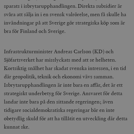
sparats i isbrytarupphandlingen. Direkta subsidier är
svåra att sälja in i en svensk valrörelse, men få skulle ha
_hjFirstSeen
Hotjar Ltd
.timbro.se
m
invändningar på att Sverige gör strategiska köp som är
bra för Finland och Sverige.
Infrastrukturminister Andreas Carlson (KD) och
Sjöfartsverket har misslyckats med att se helheten.
Kortsiktig snålhet har skadat svenska intressen, i en tid
woocommerce_items_in_cart
Automattic
S
där geopolitik, teknik och ekonomi vävs samman.
Inc.
timbro.se
Isbrytarupphandlingen är inte bara en affär, det är ett
strategiskt underbetyg för Sverige. Ansvaret för detta
landar inte bara på den sittande regeringen; även
wp_woocommerce_session_[abcdef0123456789]
timbro.se
2
{32}
tidigare socialdemokratiska regeringar bär en inte
__cf_bm
Cloudflare
obetydlig skuld för att ha tillåtit en utveckling där detta
Inc.
m
.myfonts.net
kunnat ske.