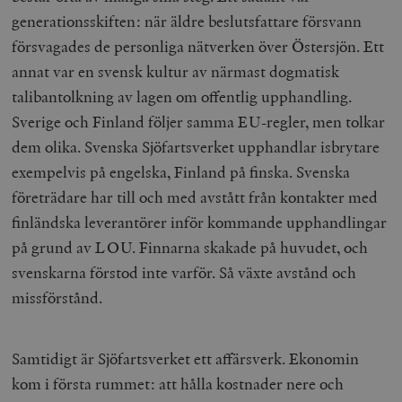
generationsskiften: när äldre beslutsfattare försvann
försvagades de personliga nätverken över Östersjön. Ett
annat var en svensk kultur av närmast dogmatisk
talibantolkning av lagen om offentlig upphandling.
Sverige och Finland följer samma EU-regler, men tolkar
dem olika. Svenska Sjöfartsverket upphandlar isbrytare
exempelvis på engelska, Finland på finska. Svenska
företrädare har till och med avstått från kontakter med
finländska leverantörer inför kommande upphandlingar
på grund av LOU. Finnarna skakade på huvudet, och
svenskarna förstod inte varför. Så växte avstånd och
missförstånd.
Samtidigt är Sjöfartsverket ett affärsverk. Ekonomin
kom i första rummet: att hålla kostnader nere och