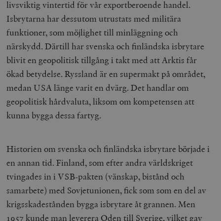
livsviktig vintertid för vår exportberoende handel.
Isbrytarna har dessutom utrustats med militära
funktioner, som möjlighet till minläggning och
närskydd. Därtill har svenska och finländska isbrytare
blivit en geopolitisk tillgång i takt med att Arktis får
ökad betydelse. Ryssland är en supermakt på området,
medan USA länge varit en dvärg. Det handlar om
geopolitisk hårdvaluta, liksom om kompetensen att
kunna bygga dessa fartyg.
Historien om svenska och finländska isbrytare började i
en annan tid. Finland, som efter andra världskriget
tvingades in i VSB-pakten (vänskap, bistånd och
samarbete) med Sovjetunionen, fick som som en del av
krigsskadestånden bygga isbrytare åt grannen. Men
1957 kunde man leverera Oden till Sverige, vilket gav