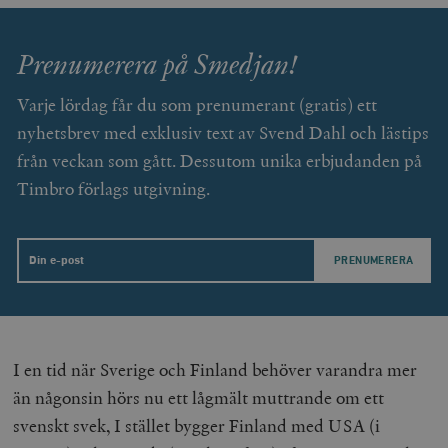
Prenumerera på Smedjan!
Varje lördag får du som prenumerant (gratis) ett
nyhetsbrev med exklusiv text av Svend Dahl och lästips
_hjAbsoluteSessionInProgress
Hotjar Ltd
från veckan som gått. Dessutom unika erbjudanden på
.timbro.se
m
Timbro förlags utgivning.
Email
__cf_bm
Cloudflare
Inc.
m
I en tid när Sverige och Finland behöver varandra mer
.vimeo.com
än någonsin hörs nu ett lågmält muttrande om ett
svenskt svek, I stället bygger Finland med USA (i