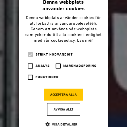
Denna webbplats
använder cookies
Denna webbplats använder cookies för
att förbättra användarupplevelsen.
Genom att använda vår webbplats
samtycker du till alla cookies i enlighet
med vår cookiepolicy.
Läs mer
STRIKT NÖDVÄNDIGT
ANALYS
MARKNADSFÖRING
FUNKTIONER
ACCEPTERA ALLA
AVVISA ALLT
VISA DETALJER