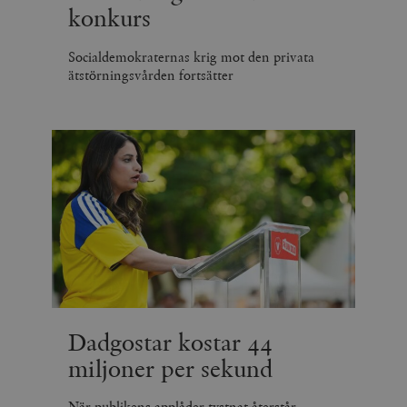
konkurs
Socialdemokraternas krig mot den privata
ätstörningsvården fortsätter
Dadgostar kostar 44
miljoner per sekund
När publikens applåder tystnat återstår