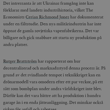
Det intressanta är att Ukrainas framgång inte kan
förklaras med landets industrihistoria, vilket The
Economists
Cerian Richmond Jones
har dokumenterat
under en fältstudie. Den nya militärindustrin har inte
öppnat de gamla sovjetiska vapenfabrikerna. Det var
billigare och gick snabbare att starta ny produktion på
andra platser.
Rutger Brattström
har rapporterat om hur
decentraliserad och marknadsstyrd denna process är. På
grund av det svindlande tempot i teknikkriget kan en
drönarmodell vara omodern efter ett par veckor, på ett
sätt som bombplan under andra världskriget inte blev.
Därför kan det vara bättre att ha produktion i hundra
garage än i en enda jätteanläggning. Det minskar också
risken för anfall och sabotage.