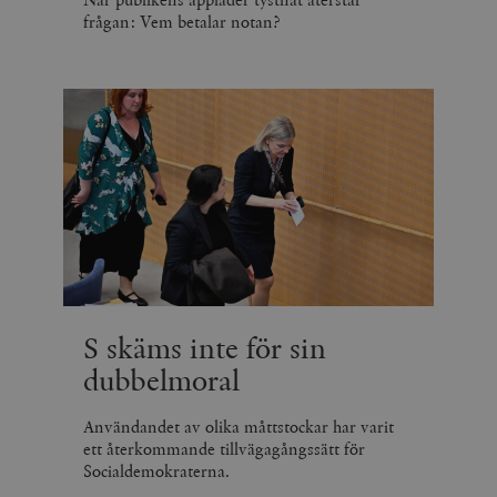
frågan: Vem betalar notan?
S skäms inte för sin
dubbelmoral
Användandet av olika måttstockar har varit
ett återkommande tillvägagångssätt för
Socialdemokraterna.