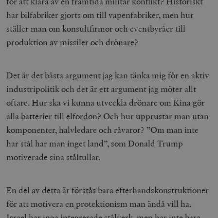
för att klara av en framtida militär konflikt? Historiskt
har bilfabriker gjorts om till vapenfabriker, men hur
ställer man om konsultfirmor och eventbyråer till
produktion av missiler och drönare?
Det är det bästa argument jag kan tänka mig för en aktiv
industripolitik och det är ett argument jag möter allt
oftare. Hur ska vi kunna utveckla drönare om Kina gör
alla batterier till elfordon? Och hur upprustar man utan
komponenter, halvledare och råvaror? ”Om man inte
har stål har man inget land”, som Donald Trump
motiverade sina ståltullar.
En del av detta är förstås bara efterhandskonstruktioner
för att motivera en protektionism man ändå vill ha.
Israel har inga integrerade stålverk, men har inte bara