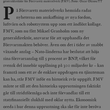
generaldirektör för Försvarets materielverk (FMV). Foto: Oscar Olsson/TT
P
å Försvarets materielverks hemsida radas
nyheterna om anskaffning av nya fordon,
luftvärn och robotsystem upp som ett ändlöst kollage.
FMV, som nu fått Mikael Granholm som ny
generaldirektör, ansvarar för att upphandla det
Försvarsmakten behöver. Även om det i tider av snabbt
växande anslag – Nato-länderna har beslutat att höja
sina försvarsanslag till 5 procent av BNP, vilket för
svensk del innebär upplåning på 300 miljarder kr – kan
framstå som ett av de enklare uppdragen en tjänsteman
kan ha, står FMV inför en historisk svår uppgift. FMV
måste se till att den historiska upprustningen faktiskt
går till stridsförmåga och inte förvandlas till ett
statsfinansiellt slukhål med oklar nytta. Ekonomisk
oreda i hur denna upprustning ska ske får inte beröva