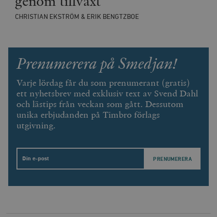
genom tillväxt
Inc.
m
.vimeo.com
CHRISTIAN EKSTRÖM & ERIK BENGTZBOE
Prenumerera på Smedjan!
Varje lördag får du som prenumerant (gratis)
ett nyhetsbrev med exklusiv text av Svend Dahl
och lästips från veckan som gått. Dessutom
unika erbjudanden på Timbro förlags
utgivning.
Leverantör
Namn
Utgång
B
/ Domän
Leverantör /
Namn
Utgång
Beskrivning
Email
_ga
Google LLC
1 år 1
D
Domän
.timbro.se
månad
a
U
YSC
Google LLC
Session
Denna cookie 
e
.youtube.com
av YouTube fö
G
spåra visning
a
inbäddade vi
a
u
VISITOR_INFO1_LIVE
Google LLC
6
Denna cookie 
t
.youtube.com
månader
av Youtube fö