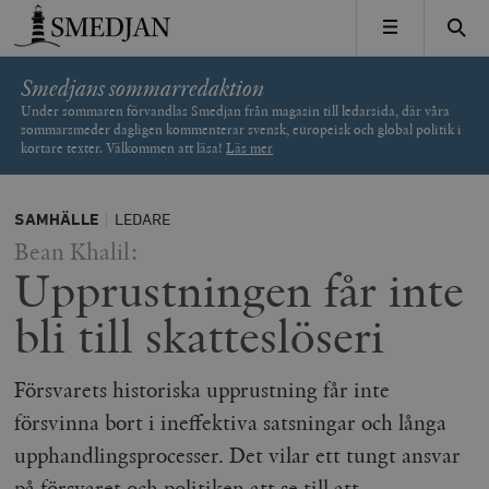
Timbro
MENY
Smedjans sommarredaktion
Under sommaren förvandlas Smedjan från magasin till ledarsida, där våra
sommarsmeder dagligen kommenterar svensk, europeisk och global politik i
kortare texter. Välkommen att läsa!
Läs mer
SAMHÄLLE
LEDARE
Bean Khalil:
Upprustningen får inte
bli till skatteslöseri
Försvarets historiska upprustning får inte
försvinna bort i ineffektiva satsningar och långa
upphandlingsprocesser. Det vilar ett tungt ansvar
på försvaret och politiken att se till att