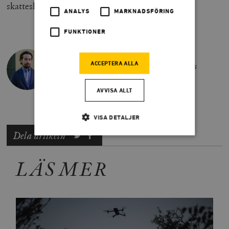
skatteslöseri.
ANALYS
MARKNADSFÖRING
FUNKTIONER
BEAN KHALIL
ACCEPTERA ALLA
Bean Khalil är ledarskribent på Smedjans
sommarredaktion 2025.
AVVISA ALLT
VISA DETALJER
Dela artikeln
Strikt nödvändigt
Analys
LÄS MER
Marknadsföring
Funktioner
Strikt nödvändiga kakor tillåter
kärnwebbplatsfunktioner som användarinloggning
och kontohantering. Webbplatsen kan inte användas
ordentligt utan strikt nödvändiga cookies.
Leverantör