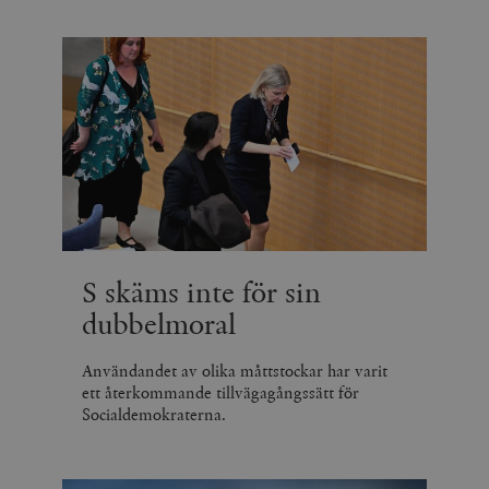
S skäms inte för sin
dubbelmoral
Användandet av olika måttstockar har varit
ett återkommande tillvägagångssätt för
Socialdemokraterna.