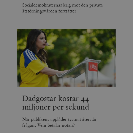
tredjepartsa
b
Socialdemokraternas krig mot den privata
vuid
Vimeo.com
1 år 1
Dessa kakor 
ätstörningsvården fortsätter
_hjSessionUser_675006
.timbro.se
1 år
Inc.
månad
av Vimeo-
.vimeo.com
videospelare
_hjIncludedInSessionSample_675006
.timbro.se
2
webbplatser.
minuter
_hjSession_675006
.timbro.se
30
minuter
Dadgostar kostar 44
miljoner per sekund
När publikens applåder tystnat återstår
frågan: Vem betalar notan?