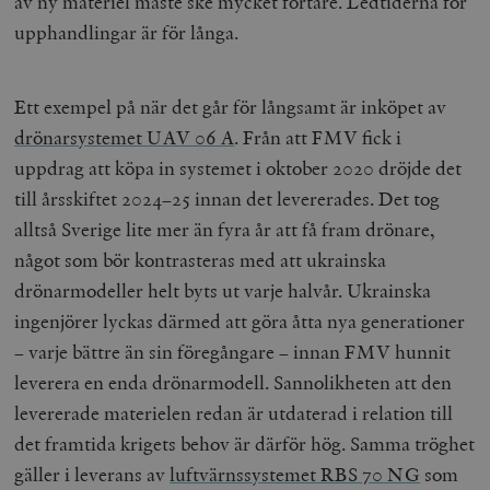
av ny materiel måste ske mycket fortare. Ledtiderna för
upphandlingar är för långa.
Ett exempel på när det går för långsamt är inköpet av
drönarsystemet UAV 06 A
. Från att FMV fick i
uppdrag att köpa in systemet i oktober 2020 dröjde det
till årsskiftet 2024–25 innan det levererades. Det tog
alltså Sverige lite mer än fyra år att få fram drönare,
något som bör kontrasteras med att ukrainska
drönarmodeller helt byts ut varje halvår. Ukrainska
ingenjörer lyckas därmed att göra åtta nya generationer
– varje bättre än sin föregångare – innan FMV hunnit
leverera en enda drönarmodell. Sannolikheten att den
levererade materielen redan är utdaterad i relation till
det framtida krigets behov är därför hög. Samma tröghet
gäller i leverans av
luftvärnssystemet RBS 70 NG
som