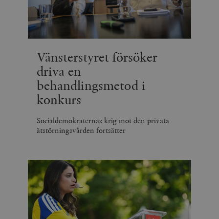
_hjSession_675006
.timbro.se
30
minuter
Vänsterstyret försöker
driva en
behandlingsmetod i
konkurs
Socialdemokraternas krig mot den privata
ätstörningsvården fortsätter