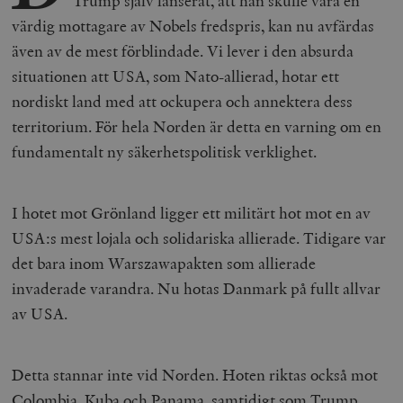
Trump själv lanserat, att han skulle vara en
värdig mottagare av Nobels fredspris, kan nu avfärdas
även av de mest förblindade. Vi lever i den absurda
situationen att USA, som Nato-allierad, hotar ett
nordiskt land med att ockupera och annektera dess
territorium. För hela Norden är detta en varning om en
fundamentalt ny säkerhetspolitisk verklighet.
I hotet mot Grönland ligger ett militärt hot mot en av
USA:s mest lojala och solidariska allierade. Tidigare var
det bara inom Warszawapakten som allierade
invaderade varandra. Nu hotas Danmark på fullt allvar
av USA.
Detta stannar inte vid Norden. Hoten riktas också mot
Colombia, Kuba och Panama, samtidigt som Trump