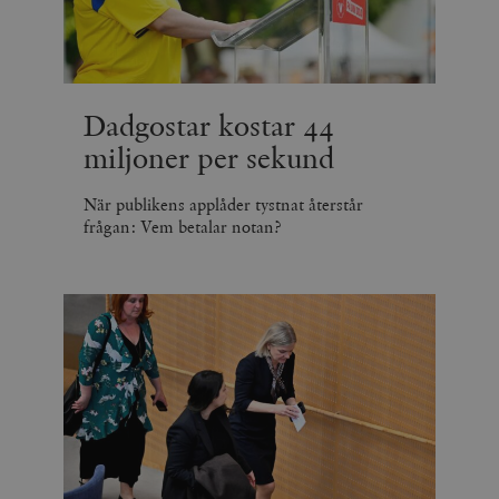
Dadgostar kostar 44
miljoner per sekund
När publikens applåder tystnat återstår
frågan: Vem betalar notan?