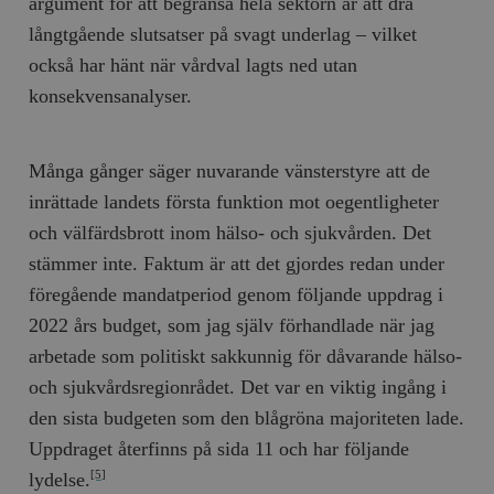
argument för att begränsa hela sektorn är att dra
långtgående slutsatser på svagt underlag – vilket
också har hänt när vårdval lagts ned utan
konsekvensanalyser.
Många gånger säger nuvarande vänsterstyre att de
inrättade landets första funktion mot oegentligheter
och välfärdsbrott inom hälso- och sjukvården. Det
stämmer inte. Faktum är att det gjordes redan under
föregående mandatperiod genom följande uppdrag i
2022 års budget, som jag själv förhandlade när jag
arbetade som politiskt sakkunnig för dåvarande hälso-
och sjukvårdsregionrådet. Det var en viktig ingång i
den sista budgeten som den blågröna majoriteten lade.
Uppdraget återfinns på sida 11 och har följande
lydelse.
[5]