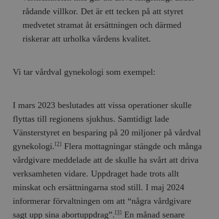
b
rådande villkor. Det är ett tecken på att styret
vuid
Vimeo.com
1 år 1
Dessa kakor 
_hjSessionUser_675006
.timbro.se
1 år
Inc.
månad
av Vimeo-
medvetet stramat åt ersättningen och därmed
.vimeo.com
videospelare
_hjIncludedInSessionSample_675006
.timbro.se
2
webbplatser.
riskerar att urholka vårdens kvalitet.
minuter
_hjSession_675006
.timbro.se
30
minuter
Vi tar vårdval gynekologi som exempel:
I mars 2023 beslutades att vissa operationer skulle
flyttas till regionens sjukhus. Samtidigt lade
Vänsterstyret en besparing på 20 miljoner på vårdval
gynekologi.
Flera mottagningar stängde och många
[2]
vårdgivare meddelade att de skulle ha svårt att driva
verksamheten vidare. Uppdraget hade trots allt
minskat och ersättningarna stod still. I maj 2024
informerar förvaltningen om att “några vårdgivare
sagt upp sina abortuppdrag”.
En månad senare
[3]