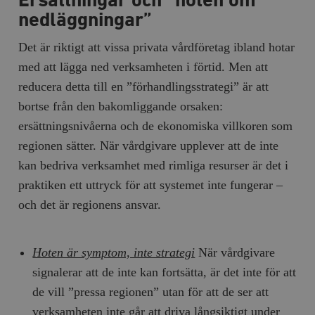
Ersättningar och “hoten om
hålla reda på
k
användarinst
nedläggningar”
i
för Youtube-v
w
inbäddade i
a
webbplatser;
Det är riktigt att vissa privata vårdföretag ibland hotar
s
också avgör
f
webbplatsbe
med att lägga ned verksamheten i förtid. Men att
w
använder den
eller gamla 
reducera detta till en ”förhandlingsstrategi” är att
_gid
Google LLC
1 dag
D
av Youtube-
.timbro.se
G
gränssnittet.
bortse från den bakomliggande orsaken:
o
v
mailchimp_landing_site
Mailchimp
28 dagar
ersättningsnivåerna och de ekonomiska villkoren som
o
timbro.se
o
regionen sätter. När vårdgivare upplever att de inte
__cf_bm
Cloudflare
30
Denna cookie
_gat_UA-19195086-1
.timbro.se
54
D
kan bedriva verksamhet med rimliga resurser är det i
Inc.
minuter
för att skilja
sekunder
c
.podbean.com
människor oc
G
praktiken ett uttryck för att systemet inte fungerar –
Detta är förd
m
för webbplat
i
och det är regionens ansvar.
att göra gilti
i
rapporter o
e
användningen
si
deras webbpl
_
a
Hoten är symptom, inte strategi
När vårdgivare
_fbp
Meta
3
Används av F
s
Platform Inc.
månader
för att lever
p
signalerar att de inte kan fortsätta, är det inte för att
.timbro.se
serie
t
reklamproduk
de vill ”pressa regionen” utan för att de ser att
såsom realti
_ga_YBG49SLCTY
.timbro.se
1 år 1
D
från
månad
G
verksamheten inte går att driva långsiktigt under
tredjepartsa