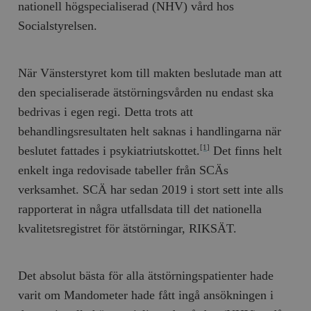
nationell högspecialiserad (NHV) vård hos
__cf_bm
Cloudflare
Socialstyrelsen.
Inc.
m
.myfonts.net
När Vänsterstyret kom till makten beslutade man att
den specialiserade ätstörningsvården nu endast ska
bedrivas i egen regi. Detta trots att
behandlingsresultaten helt saknas i handlingarna när
beslutet fattades i psykiatriutskottet.
Det finns helt
[1]
_hjAbsoluteSessionInProgress
Hotjar Ltd
enkelt inga redovisade tabeller från SCÄs
.timbro.se
m
verksamhet. SCÄ har sedan 2019 i stort sett inte alls
rapporterat in några utfallsdata till det nationella
kvalitetsregistret för ätstörningar, RIKSÄT.
Det absolut bästa för alla ätstörningspatienter hade
varit om Mandometer hade fått ingå ansökningen i
__cf_bm
Cloudflare