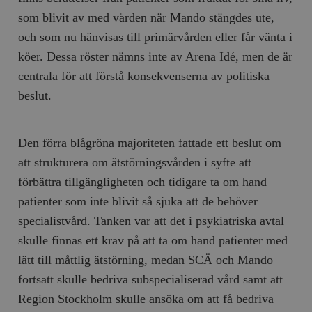
/ Domän
som blivit av med vården när Mando stängdes ute,
woocommerce_cart_hash
Automattic
S
och som nu hänvisas till primärvården eller får vänta i
Inc.
timbro.se
köer. Dessa röster nämns inte av Arena Idé, men de är
centrala för att förstå konsekvenserna av politiska
beslut.
_hjFirstSeen
Hotjar Ltd
.timbro.se
m
Den förra blågröna majoriteten fattade ett beslut om
att strukturera om ätstörningsvården i syfte att
förbättra tillgängligheten och tidigare ta om hand
patienter som inte blivit så sjuka att de behöver
specialistvård. Tanken var att det i psykiatriska avtal
woocommerce_items_in_cart
Automattic
S
skulle finnas ett krav på att ta om hand patienter med
Inc.
timbro.se
lätt till måttlig ätstörning, medan SCÄ och Mando
fortsatt skulle bedriva subspecialiserad vård samt att
Region Stockholm skulle ansöka om att få bedriva
wp_woocommerce_session_[abcdef0123456789]
timbro.se
2
{32}