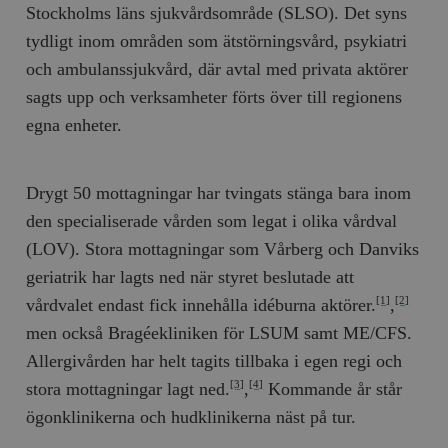
Stockholms läns sjukvårdsområde (SLSO). Det syns
tydligt inom områden som ätstörningsvård, psykiatri
och ambulanssjukvård, där avtal med privata aktörer
sagts upp och verksamheter förts över till regionens
egna enheter.
Drygt 50 mottagningar har tvingats stänga bara inom
den specialiserade vården som legat i olika vårdval
(LOV). Stora mottagningar som Vårberg och Danviks
geriatrik har lagts ned när styret beslutade att
vårdvalet endast fick innehålla idéburna aktörer.
,
[1]
[2]
men också Bragéekliniken för LSUM samt ME/CFS.
Allergivården har helt tagits tillbaka i egen regi och
stora mottagningar lagt ned.
,
Kommande år står
[3]
[4]
ögonklinikerna och hudklinikerna näst på tur.