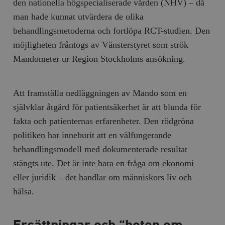
den nationella högspecialiserade vården (NHV) – då
Inc.
m
.vimeo.com
man hade kunnat utvärdera de olika
behandlingsmetoderna och fortlöpa RCT-studien. Den
möjligheten fråntogs av Vänsterstyret som strök
Mandometer ur Region Stockholms ansökning.
Att framställa nedläggningen av Mando som en
självklar åtgärd för patientsäkerhet är att blunda för
fakta och patienternas erfarenheter. Den rödgröna
politiken har inneburit att en välfungerande
Leverantör
Namn
Utgång
B
behandlingsmodell med dokumenterade resultat
/ Domän
Leverantör /
Namn
Utgång
Beskrivning
stängts ute. Det är inte bara en fråga om ekonomi
_ga
Google LLC
1 år 1
D
Domän
.timbro.se
månad
a
eller juridik – det handlar om människors liv och
U
YSC
Google LLC
Session
Denna cookie 
e
.youtube.com
av YouTube fö
hälsa.
G
spåra visning
a
inbäddade vi
a
u
VISITOR_INFO1_LIVE
Google LLC
6
Denna cookie 
t
.youtube.com
månader
av Youtube fö
g