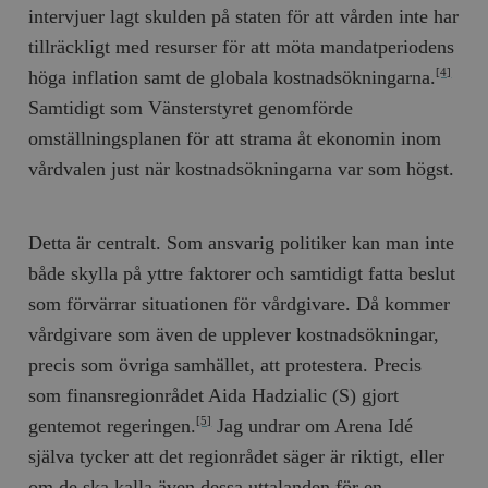
intervjuer lagt skulden på staten för att vården inte har
tillräckligt med resurser för att möta mandatperiodens
höga inflation samt de globala kostnadsökningarna.
[4]
Samtidigt som Vänsterstyret genomförde
omställningsplanen för att strama åt ekonomin inom
vårdvalen just när kostnadsökningarna var som högst.
Detta är centralt. Som ansvarig politiker kan man inte
både skylla på yttre faktorer och samtidigt fatta beslut
som förvärrar situationen för vårdgivare. Då kommer
vårdgivare som även de upplever kostnadsökningar,
precis som övriga samhället, att protestera. Precis
som finansregionrådet Aida Hadzialic (S) gjort
gentemot regeringen.
Jag undrar om Arena Idé
[5]
själva tycker att det regionrådet säger är riktigt, eller
om de ska kalla även dessa uttalanden för en