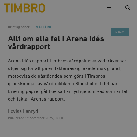
Timbro
MENY
Briefing paper
VÄLFÄRD
DELA
Allt om alla fel i Arena Idés
vårdrapport
Arena Idés rapport Timbros vårdpolitiska väderkvarnar
utger sig för att på en faktamässig, akademisk grund,
motbevisa de påståenden som görs i Timbros
granskningar av vårdpolitiken i Stockholm. I det här
briefing papret gåt Lovisa Lanryd igenom vad som är fel
och fakta i Arenas rapport.
Lovisa Lanryd
Publicerad
19 december 2025, 04.00