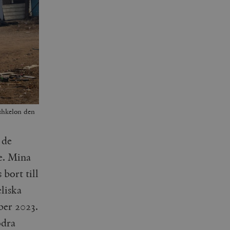
Ashkelon den
 de
e. Mina
bort till
eliska
ber 2023.
ödra