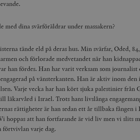
levande.
Google LLC
1 dag
Denna cookie ställs in av Google Analytics. Den l
Mailchimp
28 dagar
.timbro.se
unikt värde för varje besökt sida och används fö
timbro.se
sidvisningar.
Cloudflare
30
Denna cookie används för att skilja mellan människor och bot
.timbro.se
54
Detta är en mönstertyps-cookie som har ställts in
Inc.
minuter
för webbplatsen för att göra giltiga rapporter om användnin
e med dina svärföräldrar under massakern?
sekunder
mönsterelementet i namnet innehåller det unika i
.podbean.com
kontot eller webbplatsen det hänför sig till. Det 
som används för att begränsa mängden data som 
Meta
3
Används av Facebook för att leverera en serie reklamproduk
webbplatser med hög trafikvolym.
Platform Inc.
månader
från tredjepartsannonsörer
.timbro.se
sterna tände eld på deras hus. Min svärfar, Oded, 84,
.timbro.se
1 år 1
Denna cookie används av Google Analytics för at
månad
sessionstillståndet.
Vimeo.com
1 år 1
Dessa kakor används av Vimeo-videospelaren på webbplatse
i armen och förlorade medvetandet när han kidnappad
Inc.
månad
.timbro.se
1 år
.vimeo.com
 var han fördes. Han har varit verksam som journalist
mple_675006
.timbro.se
2
minuter
t engagerad på vänsterkanten. Han är aktiv inom den i
.timbro.se
30
lsen. Varje vecka har han kört sjuka palestinier från 
minuter
ill läkarvård i Israel. Trots hans livslånga engageman
ernas rättigheter är han sedan ett år tillbaka fången 
Vi hoppas att han fortfarande är vid liv men vi slits 
 förtvivlan varje dag.