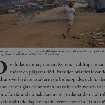
novich springer till familjens skyddsrum strax efter att raketlarmet gått i 
23. Foto: Tamir Kalifa/The New York Times
D
e dödade mina grannar. Kvinnor våldtogs innan
mötte en plågsam död. Familjer brändes levand
ldrar överlevde massakern; de kidnappades och fördes 
ots att det gått ett år sedan massakern är svensk-isra
shitz fortfarande omskakad av terrordådet den 7 okto
 ödesmättade dag stormade terrorister från Hamas s