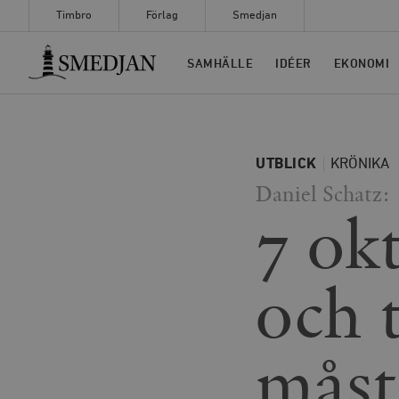
Timbro
Förlag
Smedjan
Timbro
SAMHÄLLE
IDÉER
EKONOMI
UTBLICK
KRÖNIKA
Daniel Schatz:
7 ok
och 
måst