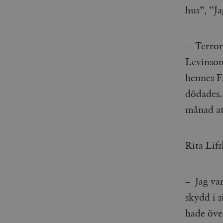
woocommerce_items_in_
hus”, ”Ja
wp_woocommerce_sessio
{32}
– Terror
__cf_bm
Levinson 
hennes F
_hjAbsoluteSessionInPr
dödades.
månad at
__cf_bm
Rita Lifs
Namn
Namn
– Jag va
_ga
YSC
skydd i s
VISITOR_INFO1_LIVE
hade öve