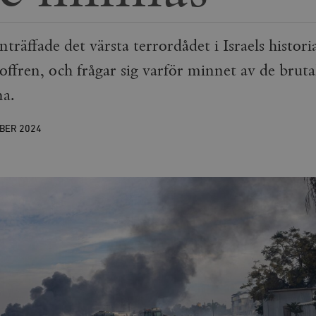
inträffade det värsta terrordådet i Israels histor
v offren, och frågar sig varför minnet av de brut
na.
OBER
2024