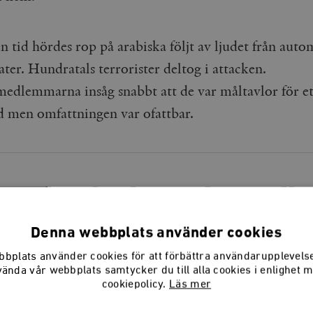
n tid hördes rop på arabiska följt av ljudet från aut
ter. Hundratals terrorister deltog i attacken.
edlemmarna insåg snabbt att de var måltavlor för et
d men omfattningen var ofattbar.
und av barbari och urskillni
öppnades.
Denna webbplats använder cookies
bplats använder cookies för att förbättra användarupplevel
vända vår webbplats samtycker du till alla cookies i enlighet 
cookiepolicy.
Läs mer