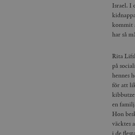
Israel. 
kidnappa
kommit at
har så m
Rita Lif
på social
hennes h
för att l
kibbutze
en familj
Hon besk
väcktes a
i de fles