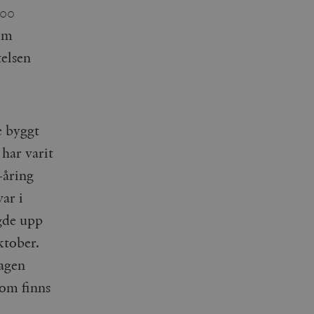
200
om
telsen
e byggt
 har varit
-åring
var i
gde upp
ktober.
dagen
som finns