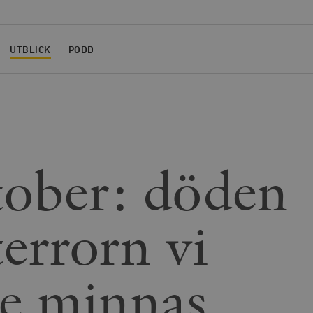
UTBLICK
PODD
tober: döden
terrorn vi
e minnas