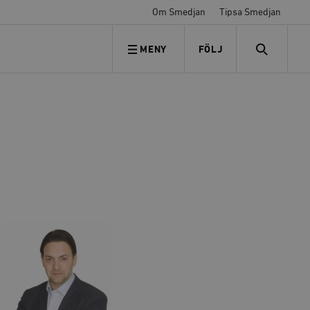
Om Smedjan
Tipsa Smedjan
MENY
FÖLJ
FÖLJ OSS
SEARCH