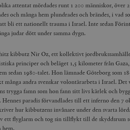
I olika attentat mördades runt 1 200 människor, över 
des och många hem plundrades och brändes, i vad s
t bli ett nationellt trauma i Israel. Inte sedan Förin
ånga judar dött under samma dygn.
shitz kibbutz Nir Oz, ett kollektivt jordbrukssamhäll
istiska principer och beläget 1,5 kilometer från Gaza,
em sedan 1980-talet. Hon lämnade Göteborg som 18
ikt många andra svenskar volontärarbeta i Israel. Det 
ns trygga famn som hon fann sitt livs kärlek och byg
. Hennes paradis förvandlades till ett inferno den 7 o
river hur kibbutzens invånare under den svarta lör
v ett flyglarm och tog sin tillflykt till de skyddsrum 
ta hem.