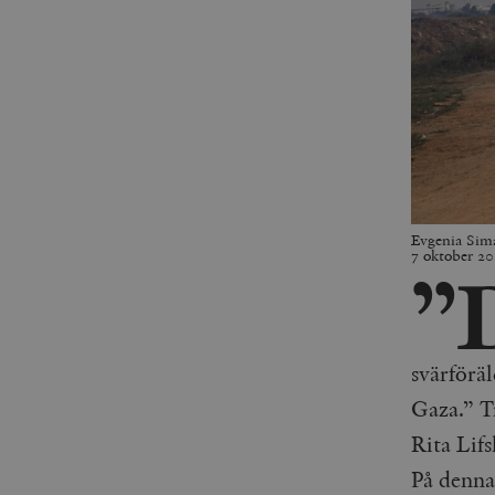
Evgenia Sima
7 oktober 20
”
svärförä
Gaza.” Tr
Rita Lif
På denna