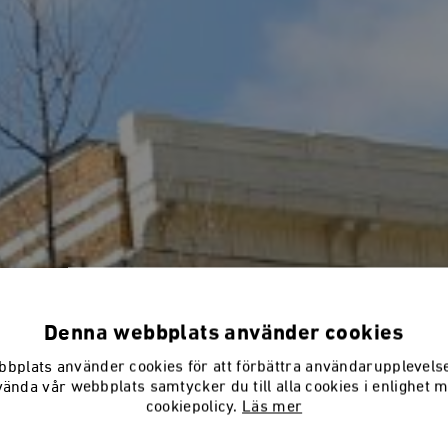
Denna webbplats använder cookies
bplats använder cookies för att förbättra användarupplevel
vända vår webbplats samtycker du till alla cookies i enlighet 
cookiepolicy.
Läs mer