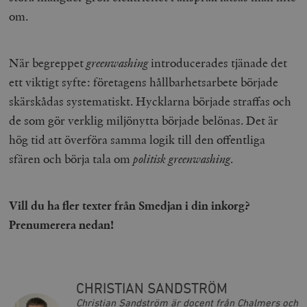
om.
woocommerce_items_in_cart
Automattic
S
När begreppet
greenwashing
introducerades tjänade det
Inc.
timbro.se
ett viktigt syfte: företagens hållbarhetsarbete började
skärskådas systematiskt. Hycklarna började straffas och
de som gör verklig miljönytta började belönas. Det är
wp_woocommerce_session_[abcdef0123456789]
timbro.se
2
{32}
hög tid att överföra samma logik till den offentliga
__cf_bm
Cloudflare
sfären och börja tala om
politisk greenwashing
.
Inc.
m
.myfonts.net
Vill du ha fler texter från Smedjan i din inkorg?
Prenumerera nedan!
CHRISTIAN SANDSTRÖM
_hjAbsoluteSessionInProgress
Hotjar Ltd
Christian Sandström är docent från Chalmers och