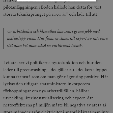
pilotanläggningen i Boden
kallade han detta
för ”det
Strikt nödvändigt
Analys
största tekniksprånget på 1000 år” och lade till att:
Marknadsföring
Funktioner
Strikt nödvändiga kakor tillåter
Ur arbetslöshet och klimathot kan snart gröna jobb med
kärnwebbplatsfunktioner som användarinloggning
och kontohantering. Webbplatsen kan inte användas
nollutsläpp växa. Här finns en chans till export av inte bara
ordentligt utan strikt nödvändiga cookies.
stål utan kol utan också en världsunik teknik.
Leverantör
Namn
U
/ Domän
woocommerce_cart_hash
Automattic
S
I citatet ser vi politikerns nyttofunktion och hur den
Inc.
timbro.se
leder till greenwashing – det gäller att i det korta loppet
kunna framstå som om man gör någonting positivt. Här
lyckas den tidigare statsministern inkorporera
_hjFirstSeen
Hotjar Ltd
.timbro.se
m
förhoppningar om nya arbetstillfällen, hållbar
utveckling, återindustrialisering och export. Att
nettoeffekterna på miljön måste bli negativa av att ta så
stora mängder grön elektricitet i anspråk låtsas man inte