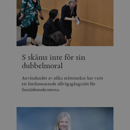
S skäms inte för sin
dubbelmoral
Användandet av olika måttstockar har varit
ett återkommande tillvägagångssätt för
Socialdemokraterna.