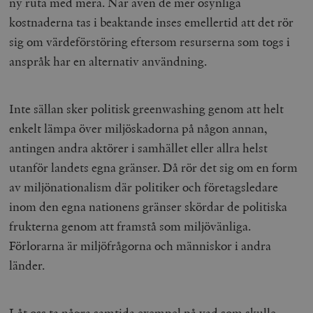
ny ruta med mera. När även de mer osynliga
kostnaderna tas i beaktande inses emellertid att det rör
sig om värdeförstöring eftersom resurserna som togs i
anspråk har en alternativ användning.
Inte sällan sker politisk greenwashing genom att helt
enkelt lämpa över miljöskadorna på någon annan,
antingen andra aktörer i samhället eller allra helst
utanför landets egna gränser. Då rör det sig om en form
av miljönationalism där politiker och företagsledare
inom den egna nationens gränser skördar de politiska
frukterna genom att framstå som miljövänliga.
Förlorarna är miljöfrågorna och människor i andra
länder.
Låt oss ta några samtida exempel på vad som skulle