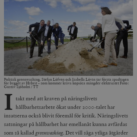
Politisk greenwashing. Stefan Löfven och Isabella Lövin tar första spadtagen
för bygget av Hybrit – som kommer kräva
kopiösa mängder elektricitet Foto:
Gustav Sjöholm / TT
I
takt med att kraven på näringslivets
hållbarhetsarbete ökat under 2000-talet har
insatserna också blivit föremål för kritik. Näringslivets
satsningar på hållbarhet har emellanåt kunna avfärdas
som så kallad
greenwashing
. Det vill säga ytliga åtgärder