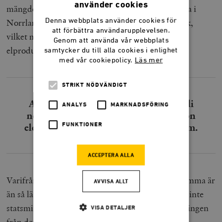
använder cookies
mängder elektricitet. Totalt beräknas satsningarna i
Norrland att ta uppåt 80 terawattimmar i anspråk,
Denna webbplats använder cookies för
att förbättra användarupplevelsen.
vilket motsvarar mer än hälften av Sveriges totala
Genom att använda vår webbplats
elproduktion.
samtycker du till alla cookies i enlighet
med vår cookiepolicy.
Läs mer
STRIKT NÖDVÄNDIGT
Att nettoeffekterna på miljön måste bli
ANALYS
MARKNADSFÖRING
negativa av att ta så stora mängder grön
elektricitet i anspråk låtsas man inte om.
FUNKTIONER
ACCEPTERA ALLA
Varifrån all denna planerbara elektricitet skall komma är
AVVISA ALLT
än så länge en obesvarad fråga, men det hindrade inte
statsminister Stefan Löfven från att sola sig i fägringen
VISA DETALJER
från dessa initiativ. Vid invigningen av