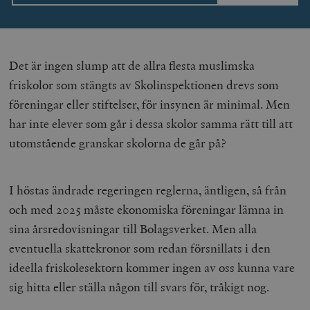
Det är ingen slump att de allra flesta muslimska
friskolor som stängts av Skolinspektionen drevs som
föreningar eller stiftelser, för insynen är minimal. Men
har inte elever som går i dessa skolor samma rätt till att
woocommerce_items_in_cart
Automattic
S
Inc.
utomstående granskar skolorna de går på?
timbro.se
I höstas ändrade regeringen reglerna, äntligen, så från
wp_woocommerce_session_[abcdef0123456789]
timbro.se
2
{32}
och med 2025 måste ekonomiska föreningar lämna in
__cf_bm
Cloudflare
sina årsredovisningar till Bolagsverket. Men alla
Inc.
m
.myfonts.net
eventuella skattekronor som redan försnillats i den
ideella friskolesektorn kommer ingen av oss kunna vare
sig hitta eller ställa någon till svars för, tråkigt nog.