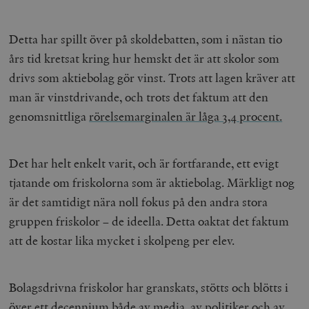
Detta har spillt över på skoldebatten, som i nästan tio
års tid kretsat kring hur hemskt det är att skolor som
drivs som aktiebolag gör vinst. Trots att lagen kräver att
man är vinstdrivande, och trots det faktum att den
genomsnittliga
rörelsemarginalen är låga 3,4 procent.
Det har helt enkelt varit, och är fortfarande, ett evigt
tjatande om friskolorna som är aktiebolag. Märkligt nog
är det samtidigt nära noll fokus på den andra stora
gruppen friskolor – de ideella. Detta oaktat det faktum
att de kostar lika mycket i skolpeng per elev.
Bolagsdrivna friskolor har granskats, stötts och blötts i
över ett decennium både av media, av politiker och av