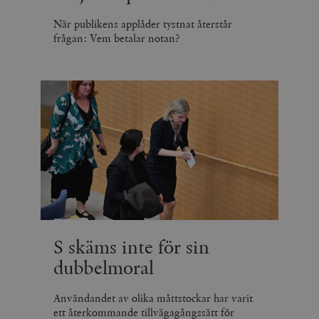
När publikens applåder tystnat återstår
frågan: Vem betalar notan?
S skäms inte för sin
dubbelmoral
Användandet av olika måttstockar har varit
ett återkommande tillvägagångssätt för