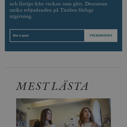
och lästips från veckan som gått. Dessutom
minuter
unika erbjudanden på Timbro förlags
_hjSession_675006
.timbro.se
30
minuter
utgivning.
Email
MEST LÄSTA