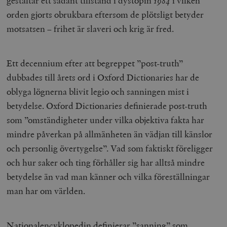
gestaltar ett sådant tillstånd i dystopin
1984
i vilken
orden gjorts obrukbara eftersom de plötsligt betyder
motsatsen – frihet är slaveri och krig är fred.
Ett decennium efter att begreppet ”post-truth”
dubbades till årets ord i Oxford Dictionaries har de
oblyga lögnerna blivit legio och sanningen mist i
betydelse. Oxford Dictionaries definierade post-truth
som ”omständigheter under vilka objektiva fakta har
mindre påverkan på allmänheten än vädjan till känslor
och personlig övertygelse”. Vad som faktiskt föreligger
och hur saker och ting förhåller sig har alltså mindre
betydelse än vad man känner och vilka föreställningar
man har om världen.
Nationalencyklopedin definierar ”sanning” som