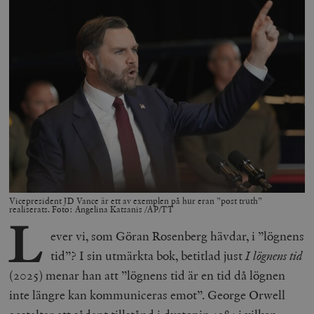
Vicepresident JD Vance är ett av exemplen på hur eran ”post truth”
realiserats. Foto: Angelina Katsanis /AP/TT
L
ever vi, som Göran Rosenberg hävdar, i ”lögnens
tid”? I sin utmärkta bok, betitlad just
I lögnens tid
(2025) menar han att ”lögnens tid är en tid då lögnen
inte längre kan kommuniceras emot”. George Orwell