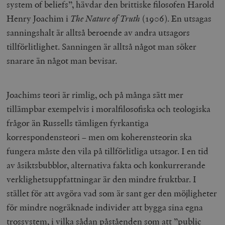
system of beliefs”, hävdar den brittiske filosofen Harold
Henry Joachim i
The Nature of Truth
(1906). En utsagas
sanningshalt är alltså beroende av andra utsagors
tillförlitlighet. Sanningen är alltså något man söker
snarare än något man bevisar.
Joachims teori är rimlig, och på många sätt mer
tillämpbar exempelvis i moralfilosofiska och teologiska
frågor än Russells tämligen fyrkantiga
korrespondensteori – men om koherensteorin ska
fungera måste den vila på tillförlitliga utsagor. I en tid
av åsiktsbubblor, alternativa fakta och konkurrerande
verklighetsuppfattningar är den mindre fruktbar. I
stället för att avgöra vad som är sant ger den möjligheter
för mindre nogräknade individer att bygga sina egna
trossystem, i vilka sådan påståenden som att ”public