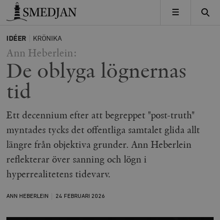
Timbro
MENY
IDÉER
KRÖNIKA
Ann Heberlein:
De oblyga lögnernas
tid
Ett decennium efter att begreppet "post-truth"
myntades tycks det offentliga samtalet glida allt
längre från objektiva grunder. Ann Heberlein
reflekterar över sanning och lögn i
hyperrealitetens tidevarv.
ANN HEBERLEIN
24 FEBRUARI
2026