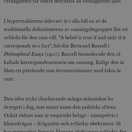
verkligheten får större betydelse än verkligheten själv.
I hyperrealitetens tidevarv är i alla fall en av de
traditionella definitionerna av sanningsbegreppet lätt att
avfärda för den som vill. ”A belief is true if and only if it
corresponds to a fact”, hävdar Bertrand Russell i
Philosophical Essays
(1910). Russell formulerade den så
kallade korrespondensteorin om sanning. Enligt den är
blott ett påstående som överensstämmer med fakta är
sant.
Den idén tycks chockerande många människor ha
övergett i dag, inte minst inom den politiska sfären.
Också sådant som är empiriskt belagt – exempelvis i
klimatfrågan – ifrågasätts och avfärdas obekymrat. Så
har exempelvis
Jimmie Åkesson obekymrat avfärdat
den