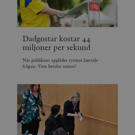
Dadgostar kostar 44
miljoner per sekund
När publikens applåder tystnat återstår
frågan: Vem betalar notan?