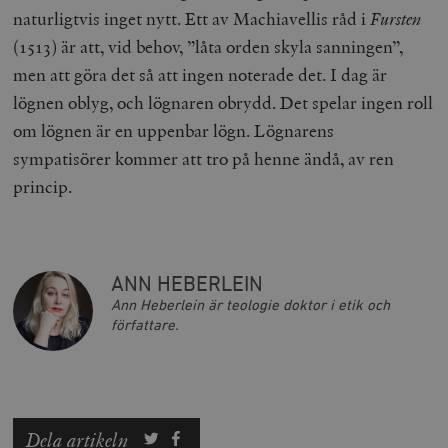
naturligtvis inget nytt. Ett av Machiavellis råd i
Fursten
(1513) är att, vid behov, ”låta orden skyla sanningen”,
_hjFirstSeen
Hotjar Ltd
men att göra det så att ingen noterade det. I dag är
.timbro.se
m
lögnen oblyg, och lögnaren obrydd. Det spelar ingen roll
om lögnen är en uppenbar lögn. Lögnarens
sympatisörer kommer att tro på henne ändå, av ren
princip.
woocommerce_items_in_cart
Automattic
S
Inc.
ANN HEBERLEIN
timbro.se
Ann Heberlein är teologie doktor i etik och
författare.
wp_woocommerce_session_[abcdef0123456789]
timbro.se
2
{32}
__cf_bm
Cloudflare
Inc.
m
Dela artikeln
.myfonts.net