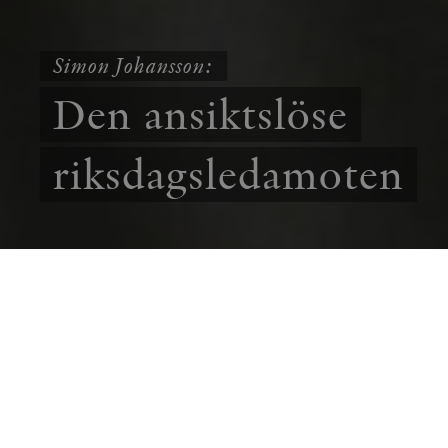
Simon Johansson:
Den ansiktslöse
riksdagsledamoten
SAMHÄLLE
LEDARE
De brittiska och de amerikanska valsystemen
kritiseras ofta, och med viss rätt. Men brittisk
och amerikansk politik präglas samtidigt av
stark lokal förankring och ansvarsutkrävande.