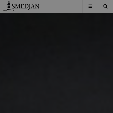
Timbro
MENY