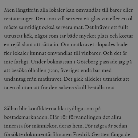
Men långtifrån alla lokaler kan omvandlas till barer eller
restauranger. Den som vill servera ett glas vin eller en öl
måste samtidigt också servera mat. Det kräver ett fullt
utrustat kök, något som tar både mycket plats och kostar
en rejäl slant att sätta in. Om matkravet slopades hade
fler lokaler kunnat omvandlas till vinbarer. Och det är
inte farligt. Under bokmässan i Göteborg passade jag på
att besöka ölhallen 7:an, Sveriges enda bar med
undantag från matkravet. Det gick alldeles utmärkt att
ta en öl utan att för den sakens skull beställa mat.
Sällan blir konflikterna lika tydliga som på
bostadsmarknaden. Här rör förvandlingen det allra
innersta för människor, deras hem. För några år sedan
försökte dokumentärfilmaren Fredrik Gertten fånga de