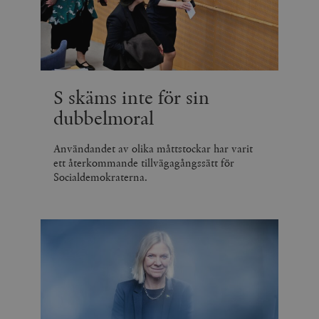
S skäms inte för sin
dubbelmoral
Användandet av olika måttstockar har varit
ett återkommande tillvägagångssätt för
Socialdemokraterna.