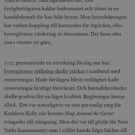
fastighetsägaren kaklar badrummet och sätter in en
handdukstork får han höja hyran. Men hyreshöjningen
har varken koppling till kostnaden för åtgärden, eller
hyresgästens värdering av densamma. Det finns ofta
stora vinster att göra.
__cf_bm
Cloudflare
Inc.
m
.vimeo.com
2017 presenterade en utredning förslag om hur
hyresgästens ställning skulle stärkas
i samband med
renoveringar. Hade förslagen blivit verklighet hade
renoveringar kraftigt försvårats. Och bostadsbeståndet
skulle gradvis fått en lägre kvalitet. Regleringar kostar
alltid. Det var naturligtvis en stor personlig sorg för
Kathleen Kelly när hennes
Shop Around the Corner
tvingades till stängning. Men det var till glädje för New
Yorks konsumenter som i stället kunde köpa böcker till
Leverantör