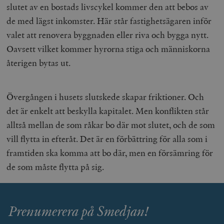
slutet av en bostads livscykel kommer den att bebos av
Strikt nödvändigt
Analys
de med lägst inkomster. Här står fastighetsägaren inför
Marknadsföring
Funktioner
valet att renovera byggnaden eller riva och bygga nytt.
Strikt nödvändiga kakor tillåter
Oavsett vilket kommer hyrorna stiga och människorna
kärnwebbplatsfunktioner som användarinloggning
och kontohantering. Webbplatsen kan inte användas
återigen bytas ut.
ordentligt utan strikt nödvändiga cookies.
Leverantör
Namn
U
/ Domän
Övergången i husets slutskede skapar friktioner. Och
woocommerce_cart_hash
Automattic
S
det är enkelt att beskylla kapitalet. Men konflikten står
Inc.
timbro.se
alltså mellan de som råkar bo där mot slutet, och de som
vill flytta in efteråt. Det är en förbättring för alla som i
framtiden ska komma att bo där, men en försämring för
_hjFirstSeen
Hotjar Ltd
.timbro.se
m
de som måste flytta på sig.
Prenumerera på Smedjan!