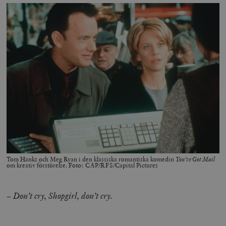
Tom Hanks och Meg Ryan i den klassiska romantiska komedin
You’ve Got Mail
om kreativ förstörelse. Foto: CAP/RFS/Capital Pictures
– Don’t cry, Shopgirl, don’t cry.