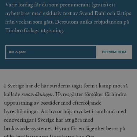
Varje lördag får du som prenumerant (gratis) ett
nyhetsbrev med exklusiv text av Svend Dahl och lästips
woocommerce_items_in_cart
Automattic
S
från veckan som gått. Dessutom unika erbjudanden på
Inc.
timbro.se
Timbro förlags utgivning.
wp_woocommerce_session_[abcdef0123456789]
timbro.se
2
{32}
Email
__cf_bm
Cloudflare
Inc.
m
.myfonts.net
I Sverige har de här striderna tagit form i kamp mot så
kallade
renovräkningar.
Hyresgäster försöker förhindra
upprustning av bostäder med efterföljande
hyreshöjningar. Att hyror höjs mycket i samband med
renoveringar i Sverige har att göra med
_hjAbsoluteSessionInProgress
Hotjar Ltd
bruksvärdessystemet. Hyran för en lägenhet beror på
.timbro.se
m
vilka kvaliteter som lägenheten har. Om