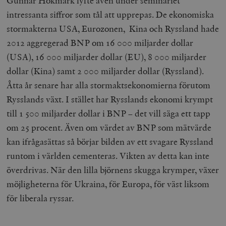
Gunnar Hökmark lyfte även under seminariet
intressanta siffror som tål att upprepas. De ekonomiska
stormakterna USA, Eurozonen, Kina och Ryssland hade
2012 aggregerad BNP om 16 000 miljarder dollar
(USA), 16 000 miljarder dollar (EU), 8 000 miljarder
dollar (Kina) samt 2 000 miljarder dollar (Ryssland).
Åtta år senare har alla stormaktsekonomierna förutom
Rysslands växt. I stället har Rysslands ekonomi krympt
till 1 500 miljarder dollar i BNP – det vill säga ett tapp
om 25 procent. Även om värdet av BNP som mätvärde
kan ifrågasättas så börjar bilden av ett svagare Ryssland
runtom i världen cementeras. Vikten av detta kan inte
överdrivas. När den lilla björnens skugga krymper, växer
möjligheterna för Ukraina, för Europa, för väst liksom
för liberala ryssar.