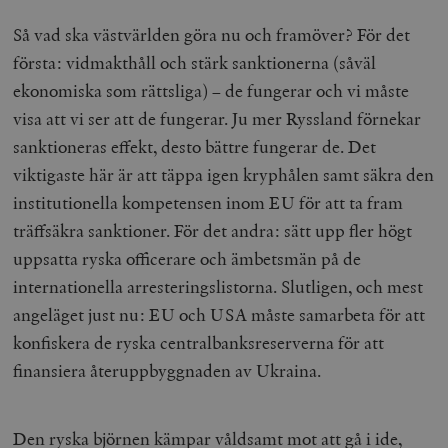
Så vad ska västvärlden göra nu och framöver? För det
wp_woocommerce_session_[abcdef0123456789]
timbro.se
2
första: vidmakthåll och stärk sanktionerna (såväl
{32}
ekonomiska som rättsliga) – de fungerar och vi måste
__cf_bm
Cloudflare
Inc.
m
visa att vi ser att de fungerar. Ju mer Ryssland förnekar
.myfonts.net
sanktioneras effekt, desto bättre fungerar de. Det
viktigaste här är att täppa igen kryphålen samt säkra den
institutionella kompetensen inom EU för att ta fram
träffsäkra sanktioner. För det andra: sätt upp fler högt
uppsatta ryska officerare och ämbetsmän på de
internationella arresteringslistorna. Slutligen, och mest
_hjAbsoluteSessionInProgress
Hotjar Ltd
angeläget just nu: EU och USA måste samarbeta för att
.timbro.se
m
konfiskera de ryska centralbanksreserverna för att
finansiera återuppbyggnaden av Ukraina.
Den ryska björnen kämpar våldsamt mot att gå i ide,