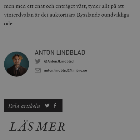
men med ett enat och enträget väst, tyder allt på att
vinterdvalan är det auktoritära Rysslands oundvikliga
__cf_bm
Cloudflare
Inc.
m
öde.
.vimeo.com
ANTON LINDBLAD
@AntonJLindblad
anton.lindblad@timbro.se
Dela artikeln
Leverantör
Namn
Utgång
B
/ Domän
Leverantör /
Namn
Utgång
Beskrivning
LÄS MER
_ga
Google LLC
1 år 1
D
Domän
.timbro.se
månad
a
U
YSC
Google LLC
Session
Denna cookie 
e
.youtube.com
av YouTube fö
G
spåra visning