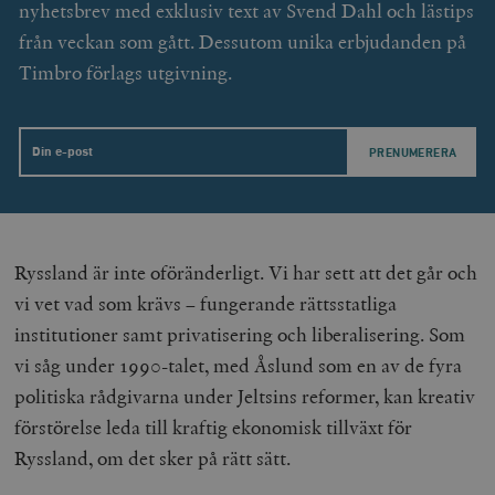
nyhetsbrev med exklusiv text av Svend Dahl och lästips
och kontohantering. Webbplatsen kan inte användas
ordentligt utan strikt nödvändiga cookies.
från veckan som gått. Dessutom unika erbjudanden på
Leverantör
Timbro förlags utgivning.
Namn
U
/ Domän
woocommerce_cart_hash
Automattic
S
Inc.
timbro.se
Email
_hjFirstSeen
Hotjar Ltd
.timbro.se
m
Ryssland är inte oföränderligt. Vi har sett att det går och
vi vet vad som krävs – fungerande rättsstatliga
institutioner samt privatisering och liberalisering. Som
vi såg under 1990-talet, med Åslund som en av de fyra
politiska rådgivarna under Jeltsins reformer, kan kreativ
förstörelse leda till kraftig ekonomisk tillväxt för
woocommerce_items_in_cart
Automattic
S
Ryssland, om det sker på rätt sätt.
Inc.
timbro.se