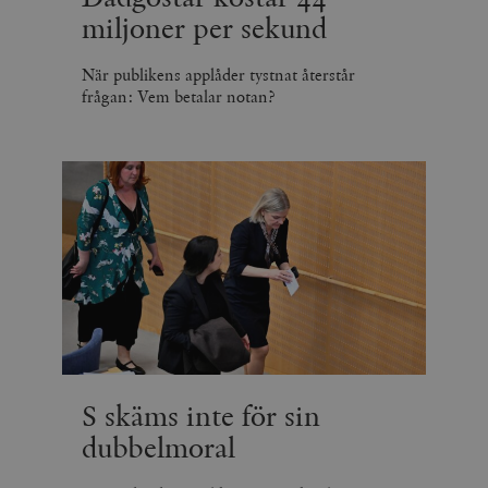
miljoner per sekund
När publikens applåder tystnat återstår
frågan: Vem betalar notan?
S skäms inte för sin
dubbelmoral