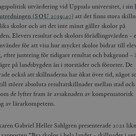
gspolitisk utvärdering vid Uppsala universitet, i sin
sutredningen (SOU 2019:40)
att det finns stora skill
ika skolor och att det inte minst gäller skolor på
den. Elevers resultat och skolors förädlingsvärden – 
vänder för att visa hur mycket skolor bidrar till ele
, efter justering för tidigare resultat och bakgrund – 
ägre på landsbygden än i storstäder och förorter. De
rade också att skillnaderna har ökat över tid, något 
till större absoluta resultatskillnader mellan stad och
om de lyfter fram är avsaknaden av kompensatorisk
ng av lärarkompetens.
karen Gabriel Heller Sahlgren presenterade 2021 lik
 i rapporten
”Bra skolor i hela landet – skillnader i res