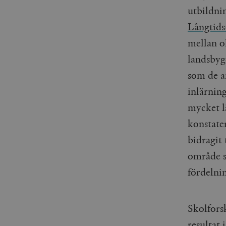
utbildnin
Långtid
mellan ol
landsbyg
som de an
inlärning
mycket l
konstate
bidragit 
område s
fördelni
Skolfors
resultat