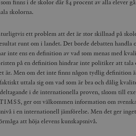
om finns i de skolor där 84 procent av alla elever gå
cart
Automattic
Session
Hjälper WooCommerce att avgöra när v
Inc.
ändras.
timbro.se
la skolorna.
n_[abcdef0123456789]
timbro.se
2 dagar
Cloudflare
30
Denna cookie används för att skilja m
turligtvis ett problem att det är stor skillnad på sko
Inc.
minuter
Detta är fördelaktigt för webbplatsen f
.myfonts.net
rapporter om användningen av deras 
resultat runt om i landet. Det borde debatten handla 
ogress
Hotjar Ltd
30
Cookien är inställd så att Hotjar kan s
har inte ens en definition av vad som menas med kvali
.timbro.se
minuter
användarens resa för ett totalt antal s
ingen identifierbar information.
risten på en definition hindrar inte politiker att tal
Cloudflare
30
Denna cookie används för att skilja m
Inc.
minuter
Detta är fördelaktigt för webbplatsen f
et är. Men om det inte finns någon tydlig definition ä
.vimeo.com
rapporter om användningen av deras 
 faktiskt uttala sig om vad som är bra och dålig kvalit
 deltagande i de internationella proven, såsom till ex
Leverantör /
Leverantör
Utgång
Beskrivning
Utgång
Beskrivning
 TIMSS, ger oss välkommen information om svenska
Domän
/ Domän
nivå i en internationell jämförelse. Men det ger inge
Google LLC
Google LLC
Session
Denna cookie ställs in av YouTube för att spåra visningar av 
1 år 1
Detta cookie-namn är associerat med Google Unive
.youtube.com
.timbro.se
månad
en viktig uppdatering av Googles mer vanliga ana
används för att särskilja unika användare genom at
förmåga att höja elevens kunskapsnivå.
slumpmässigt genererat nummer som klientidentif
Google LLC
6
Denna cookie ställs in av Youtube för att hålla reda på använ
sidförfrågan på en webbplats och används för at
.youtube.com
månader
Youtube-videor inbäddade i webbplatser; den kan också avg
session- och kampanjdata för webbplatsanalysra
webbplatsbesökaren använder den nya eller gamla versionen