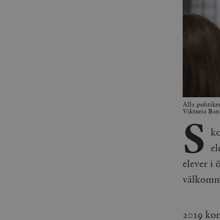
Alla politike
Viktoria Ba
S
ko
el
elever i 
välkomm
2019 kon