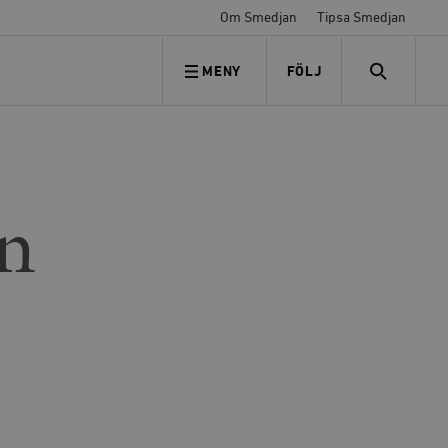
Om Smedjan
Tipsa Smedjan
MENY
FÖLJ
FÖLJ OSS
SEARCH
an