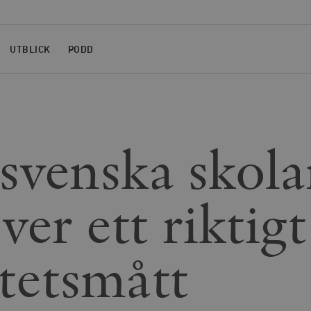
UTBLICK
PODD
svenska skol
er ett riktigt
itetsmått