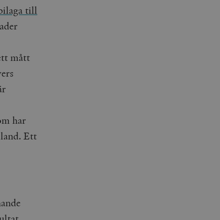
bilaga till
nader
ett mått
vers
är
som har
 land. Ett
nande
ultat