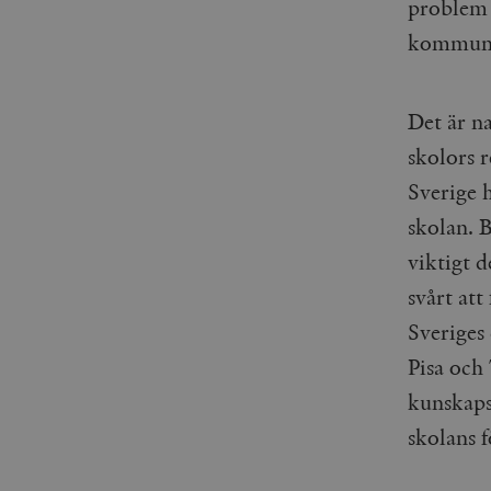
problem s
woocommerce_items_in_
kommuna
wp_woocommerce_sessio
{32}
__cf_bm
Det är na
skolors 
_hjAbsoluteSessionInPr
Sverige 
skolan. B
__cf_bm
viktigt d
svårt att
Sveriges
Namn
Namn
Pisa och
kunskaps
_ga
YSC
skolans 
VISITOR_INFO1_LIVE