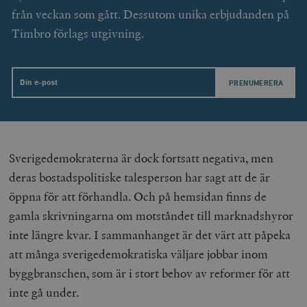
från veckan som gått. Dessutom unika erbjudanden på
_hjFirstSeen
Hotjar Ltd
.timbro.se
m
Timbro förlags utgivning.
Email
woocommerce_items_in_cart
Automattic
S
Sverigedemokraterna är dock fortsatt negativa, men
Inc.
timbro.se
deras bostadspolitiske talesperson har sagt att de är
öppna för att förhandla. Och på hemsidan finns de
gamla skrivningarna om motståndet till marknadshyror
wp_woocommerce_session_[abcdef0123456789]
timbro.se
2
{32}
inte längre kvar. I sammanhanget är det värt att påpeka
__cf_bm
Cloudflare
att många sverigedemokratiska väljare jobbar inom
Inc.
m
.myfonts.net
byggbranschen, som är i stort behov av reformer för att
inte gå under.