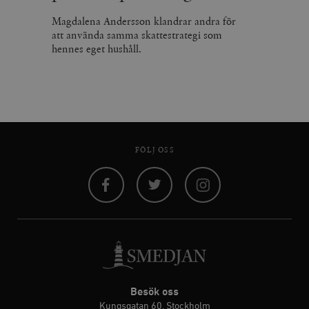
Magdalena Andersson klandrar andra för
att använda samma skattestrategi som
hennes eget hushåll.
FÖLJ OSS
Facebook
Twitter
Instagram
Besök oss
Kungsgatan 60, Stockholm