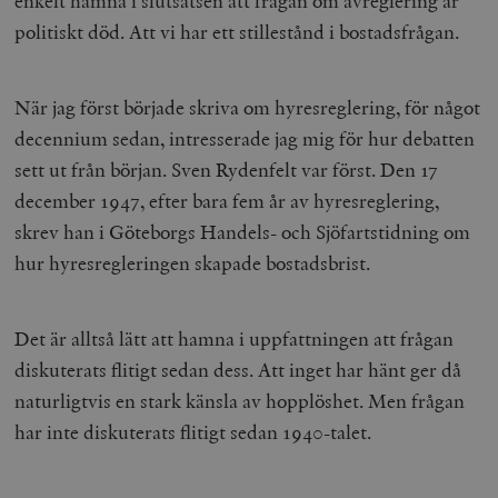
enkelt hamna i slutsatsen att frågan om avreglering är
politiskt död. Att vi har ett stillestånd i bostadsfrågan.
När jag först började skriva om hyresreglering, för något
decennium sedan, intresserade jag mig för hur debatten
sett ut från början. Sven Rydenfelt var först. Den 17
december 1947, efter bara fem år av hyresreglering,
skrev han i Göteborgs Handels- och Sjöfartstidning om
hur hyresregleringen skapade bostadsbrist.
Det är alltså lätt att hamna i uppfattningen att frågan
diskuterats flitigt sedan dess. Att inget har hänt ger då
naturligtvis en stark känsla av hopplöshet. Men frågan
har inte diskuterats flitigt sedan 1940-talet.