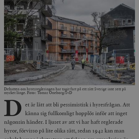
Debatten om hyresregleringen har tagit fart på ett sätt Sverige inte sett på
mycket länge. Foto: Tomas Oneborg/SvD
D
et är lätt att bli pessimistisk i hyresfrågan. Att
känna sig fullkomligt hopplös inför att inget
någonsin händer. I ljuset av att vi har haft reglerade
hyror, förvisso på lite olika sätt, sedan 1942 kan man