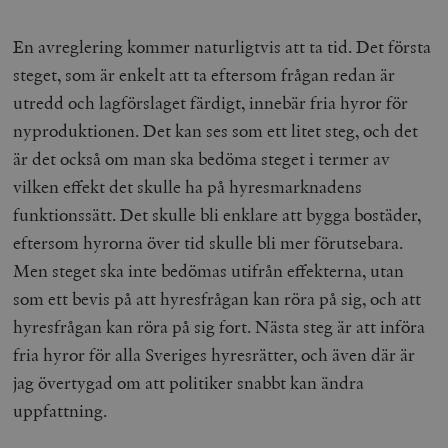
En avreglering kommer naturligtvis att ta tid. Det första
steget, som är enkelt att ta eftersom frågan redan är
utredd och lagförslaget färdigt, innebär fria hyror för
_hjAbsoluteSessionInProgress
Hotjar Ltd
nyproduktionen. Det kan ses som ett litet steg, och det
.timbro.se
m
är det också om man ska bedöma steget i termer av
vilken effekt det skulle ha på hyresmarknadens
funktionssätt. Det skulle bli enklare att bygga bostäder,
eftersom hyrorna över tid skulle bli mer förutsebara.
Men steget ska inte bedömas utifrån effekterna, utan
som ett bevis på att hyresfrågan kan röra på sig, och att
__cf_bm
Cloudflare
hyresfrågan kan röra på sig fort. Nästa steg är att införa
Inc.
m
.vimeo.com
fria hyror för alla Sveriges hyresrätter, och även där är
jag övertygad om att politiker snabbt kan ändra
uppfattning.