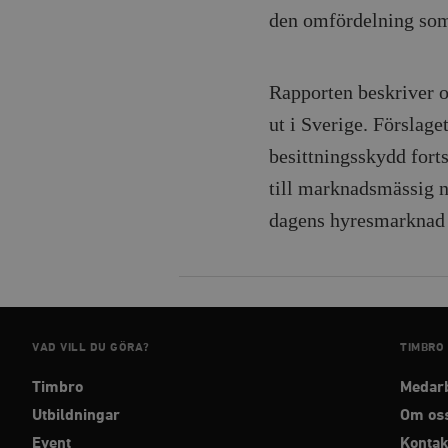
{32}
den omfördelning som
__cf_bm
Rapporten beskriver o
_hjAbsoluteSessionInPr
ut i Sverige. Förslaget
__cf_bm
besittningsskydd fortsat
till marknadsmässig ni
dagens hyresmarknad
Namn
Namn
_ga
YSC
VISITOR_INFO1_LIVE
VAD VILL DU GÖRA?
TIMBRO
Timbro
Medar
_gid
mailchimp_landing_site
Utbildningar
Om os
__cf_bm
Event
Kontak