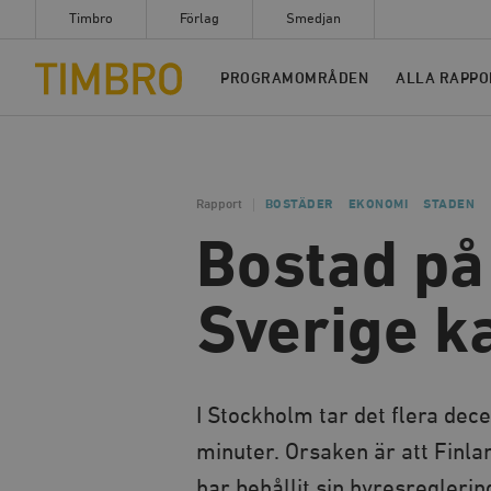
Timbro
Förlag
Smedjan
Timbro
PROGRAMOMRÅDEN
ALLA RAPPO
Rapport
BOSTÄDER
EKONOMI
STADEN
Bostad på
Sverige ka
I Stockholm tar det flera dece
minuter. Orsaken är att Finl
har behållit sin hyresregler