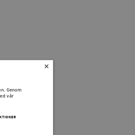
×
sen. Genom
med vår
KTIONER