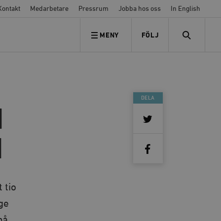
Kontakt
Medarbetare
Pressrum
Jobba hos oss
In English
MENY
FÖLJ
FÖLJ OSS
SEARCH
DELA
d
d
 tio
ge
på