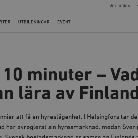
Om Timbro
RTER
UTBILDNINGAR
EVENT
 10 minuter – Va
n lära av Finlan
nnier att få en hyreslägenhet. I Helsingfors tar det
and har avreglerat sin hyresmarknad, medan Sveri
ing. Svensk bostadsmarknad är sämre än Finlands 