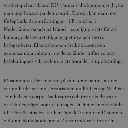
varit stapelvara bland EU-vänner i alla kampanjer. Ja, tar
man upp bristen på demokrati i Europa kan man inte
_hjAbsoluteSessionInProgress
Hotjar Ltd
.timbro.se
m
förbigå alla de omröstningar – i Frankrike, i
Nederländerna och på Irland – som ignorerats för att
kunna ge det överstatliga bygget nya och större
befogenheter. Eller att en konstruktion som den
gemensamma valutan i de flesta länder infördes mot
befolkningens vilja och utan att höra deras uppfattning.
__cf_bm
Cloudflare
Inc.
m
På samma sätt bör man nog åtminstone nämna att det
.vimeo.com
var under kriget mot terrorismen under George W Bush
som habaeus corpus åsidosattes och tortyr bedrevs av
västländer, något som 21 europeiska länder medverkade
till. För alla sina brister har Donald Trump ändå stannat
vid tomt skrävlande om att återintroducera tortyren.