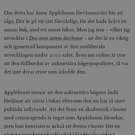
Om detta har Anne Applebaum förvånansvärt lite att
säga. Det är på ett sätt förståeligt, för det hade krävt en
annan bok, med ett annat fokus. Men jag tror – vilket jag
Leverantör
Namn
Utgång
B
/ Domän
utvecklar i
Den stora statens återkomst
– att det är en viktig
Leverantör /
Namn
Utgång
Beskrivning
_ga
Google LLC
1 år 1
D
Domän
och ignorerad komponent av den antiliberala
.timbro.se
månad
a
U
YSC
Google LLC
Session
Denna cookie 
utvecklingen under 2000-talet. Även om risken är stor
e
.youtube.com
av YouTube fö
G
spåra visning
att den fullbordas av auktoritära högerpopulister, så var
a
inbäddade vi
a
det inte deras styre som inledde den.
u
VISITOR_INFO1_LIVE
Google LLC
6
Denna cookie 
t
.youtube.com
månader
av Youtube fö
g
hålla reda på
k
användarinst
i
för Youtube-v
Applebaum menar att den auktoritära högern ändå
w
inbäddade i
a
webbplatser;
förtjänar att sättas i fokus eftersom den nu har så stort
s
också avgör
f
webbplatsbe
politiskt inflytande. Att det finns en akademisk vänster
w
använder den
eller gamla 
med censuragenda är inget som Applebaum förnekar,
_gid
Google LLC
1 dag
D
av Youtube-
.timbro.se
G
gränssnittet.
men hon konstaterar också att denna vänster fått en
o
v
mailchimp_landing_site
Mailchimp
28 dagar
enormt uppskruvad roll också i länder där sådana
o