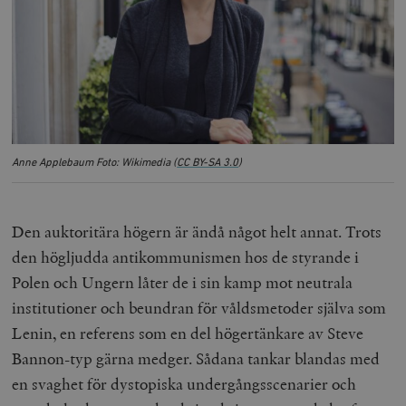
Anne Applebaum Foto: Wikimedia (
CC BY-SA 3.0
)
Den auktoritära högern är ändå något helt annat. Trots
den högljudda antikommunismen hos de styrande i
Polen och Ungern låter de i sin kamp mot neutrala
institutioner och beundran för våldsmetoder själva som
Lenin, en referens som en del högertänkare av Steve
Bannon-typ gärna medger. Sådana tankar blandas med
en svaghet för dystopiska undergångsscenarier och