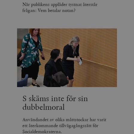
När publikens applåder tystnat återstår
frågan: Vem betalar notan?
S skäms inte för sin
dubbelmoral
Användandet av olika måttstockar har varit
ett återkommande tillvägagångssätt för
Socialdemokraterna.