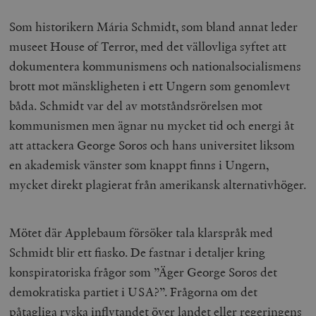
Som historikern Mária Schmidt, som bland annat leder
museet House of Terror, med det vällovliga syftet att
dokumentera kommunismens och nationalsocialismens
brott mot mänskligheten i ett Ungern som genomlevt
båda. Schmidt var del av motståndsrörelsen mot
kommunismen men ägnar nu mycket tid och energi åt
att attackera George Soros och hans universitet liksom
en akademisk vänster som knappt finns i Ungern,
mycket direkt plagierat från amerikansk alternativhöger.
Mötet där Applebaum försöker tala klarspråk med
Schmidt blir ett fiasko. De fastnar i detaljer kring
konspiratoriska frågor som ”Äger George Soros det
demokratiska partiet i USA?”. Frågorna om det
påtagliga ryska inflytandet över landet eller regeringens