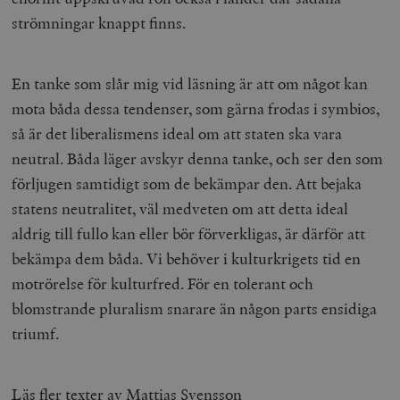
timbro.se
o
strömningar knappt finns.
__cf_bm
Cloudflare
30
Denna cookie
_gat_UA-19195086-1
.timbro.se
54
D
Inc.
minuter
för att skilja
sekunder
c
.podbean.com
människor oc
G
Detta är förd
m
En tanke som slår mig vid läsning är att om något kan
för webbplat
i
att göra gilti
i
mota båda dessa tendenser, som gärna frodas i symbios,
rapporter o
e
användningen
si
så är det liberalismens ideal om att staten ska vara
deras webbpl
_
a
neutral. Båda läger avskyr denna tanke, och ser den som
_fbp
Meta
3
Används av F
s
Platform Inc.
månader
för att lever
p
förljugen samtidigt som de bekämpar den. Att bejaka
.timbro.se
serie
t
reklamproduk
statens neutralitet, väl medveten om att detta ideal
såsom realti
_ga_YBG49SLCTY
.timbro.se
1 år 1
D
från
månad
G
aldrig till fullo kan eller bör förverkligas, är därför att
tredjepartsa
b
bekämpa dem båda. Vi behöver i kulturkrigets tid en
vuid
Vimeo.com
1 år 1
Dessa kakor 
_hjSessionUser_675006
.timbro.se
1 år
Inc.
månad
av Vimeo-
motrörelse för kulturfred. För en tolerant och
.vimeo.com
videospelare
_hjIncludedInSessionSample_675006
.timbro.se
2
webbplatser.
minuter
blomstrande pluralism snarare än någon parts ensidiga
_hjSession_675006
.timbro.se
30
triumf.
minuter
Läs fler texter av Mattias Svensson