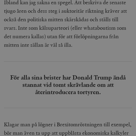
Ibland kan jag sakna en spegel. Att beskriva de senaste
tjugo åren och dess steg i auktoritär riktning kräver att
också den politiska mitten skärskådas och ställs till
svars. Inte som kålsuparteori (eller whataboutism som
det numera kallas) utan för att förlöpningarna från
mitten inte sällan är väl så illa.
woocommerce_items_in_cart
Automattic
S
Inc.
timbro.se
wp_woocommerce_session_[abcdef0123456789]
timbro.se
2
För alla sina brister har Donald Trump ändå
{32}
stannat vid tomt skrävlande om att
__cf_bm
Cloudflare
återintroducera tortyren.
Inc.
m
.myfonts.net
Klagar man på lögner i Brexitomröstningen till exempel,
bör man även ta upp att uppblåsta ekonomiska kalkyler