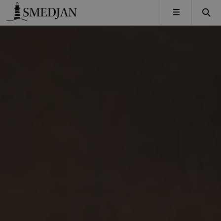
Timbro
MENY