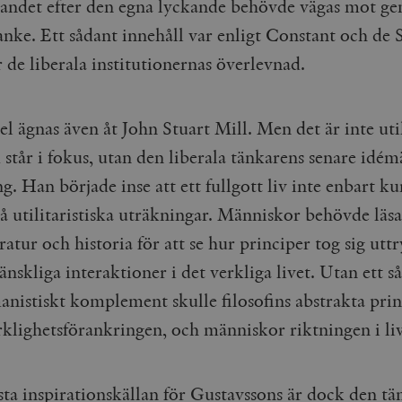
vandet efter den egna lyckande behövde vägas mot g
Google LLC
1 dag
Denna cookie ställs in av Google Analytics. Den l
Mailchimp
28 dagar
.timbro.se
unikt värde för varje besökt sida och används fö
timbro.se
nke. Ett sådant innehåll var enligt Constant och de S
sidvisningar.
Cloudflare
30
Denna cookie används för att skilja mellan människor och bot
 de liberala institutionernas överlevnad.
.timbro.se
54
Detta är en mönstertyps-cookie som har ställts in
Inc.
minuter
för webbplatsen för att göra giltiga rapporter om användnin
sekunder
mönsterelementet i namnet innehåller det unika i
.podbean.com
kontot eller webbplatsen det hänför sig till. Det 
som används för att begränsa mängden data som 
Meta
3
Används av Facebook för att leverera en serie reklamproduk
webbplatser med hög trafikvolym.
Platform Inc.
månader
från tredjepartsannonsörer
el ägnas även åt John Stuart Mill. Men det är inte uti
.timbro.se
.timbro.se
1 år 1
Denna cookie används av Google Analytics för at
står i fokus, utan den liberala tänkarens senare idém
månad
sessionstillståndet.
Vimeo.com
1 år 1
Dessa kakor används av Vimeo-videospelaren på webbplatse
Inc.
månad
.timbro.se
1 år
g. Han började inse att ett fullgott liv inte enbart k
.vimeo.com
mple_675006
.timbro.se
2
å utilitaristiska uträkningar. Människor behövde läsa
minuter
ratur och historia för att se hur principer tog sig uttr
.timbro.se
30
minuter
skliga interaktioner i det verkliga livet. Utan ett s
nistiskt komplement skulle filosofins abstrakta prin
rklighetsförankringen, och människor riktningen i li
sta inspirationskällan för Gustavssons är dock den tä