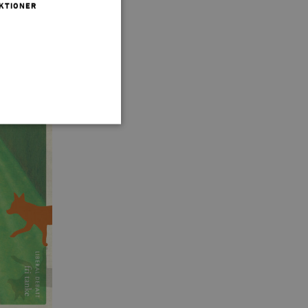
KTIONER
 inte användas ordentligt
agnens innehåll / data
påra början av
essioner. Den innehåller