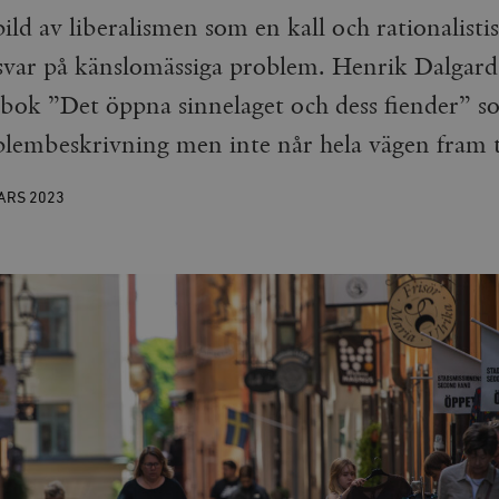
bild av liberalismen som en kall och rationalistis
 svar på känslomässiga problem. Henrik Dalgard
bok ”Det öppna sinnelaget och dess fiender” s
blembeskrivning men inte når hela vägen fram ti
MARS
2023