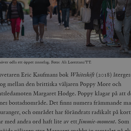
höver odla ett öppet sinnelag. Foto: Ali Lorestani/TT.
tsvetaren Eric Kaufmans bok
Whiteshift
(2018) återges
log mellan den brittiska väljaren Poppy More och
tsledamoten Margaret Hodge. Poppy klagar på att de
ennes bostadsområde. Det finns numera främmande ma
uranger, och området har förändrats radikalt på kort 
r med andra ord haft lite av ett
Jimmie-moment
. Som 
nöjda väljaren styr Margaret snabbt in samtalet på e