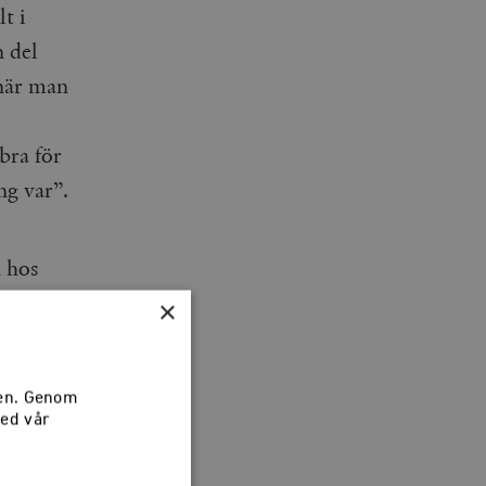
t i
n del
 när man
bra för
ång var”.
 hos
tisk
×
a
sen. Genom
med vår