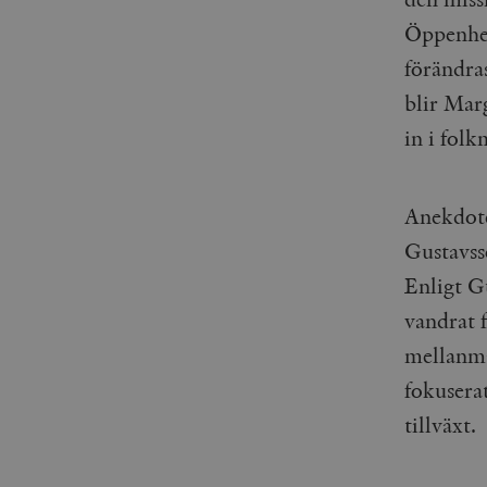
Öppenhet 
förändras
blir Mar
in i folk
Anekdote
Gustavs
Enligt G
vandrat 
mellanmä
fokusera
tillväxt.