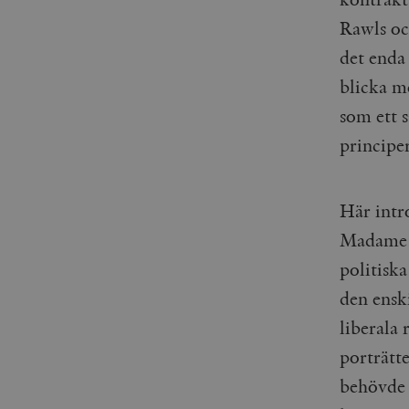
woocommerce_items_in_
Rawls oc
det enda 
wp_woocommerce_sessio
{32}
blicka m
__cf_bm
som ett s
principe
_hjAbsoluteSessionInPr
__cf_bm
Här intr
Madame d
politiska
den ensk
Namn
Namn
liberala
_ga
YSC
porträtt
VISITOR_INFO1_LIVE
behövde 