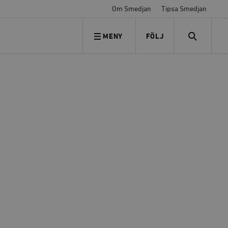
Om Smedjan
Tipsa Smedjan
MENY
FÖLJ
FÖLJ OSS
SEARCH