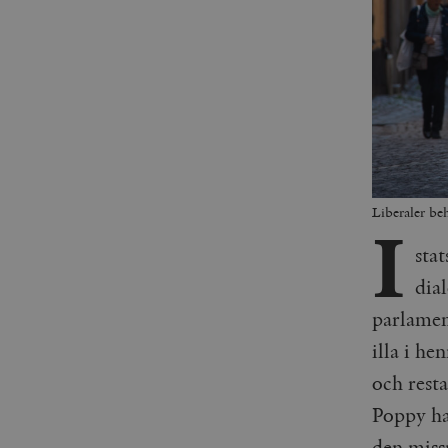
Liberaler be
I
sta
dia
parlamen
illa i h
och resta
Poppy ha
den miss