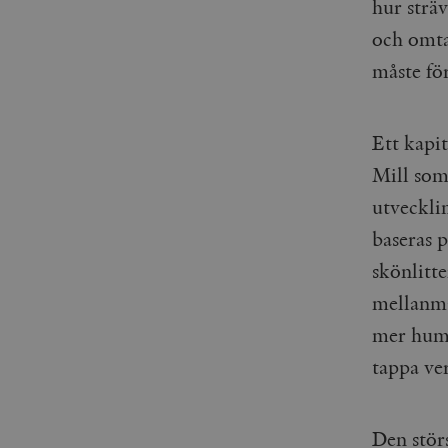
hur strä
_gid
mailchimp_landing_site
och omta
__cf_bm
måste för
_gat_UA-19195086-1
_fbp
Ett kapit
_ga_YBG49SLCTY
Mill som 
vuid
_hjSessionUser_675006
utvecklin
_hjIncludedInSessionSa
baseras p
skönlitte
_hjSession_675006
mellanmän
mer huma
tappa ve
Den stör