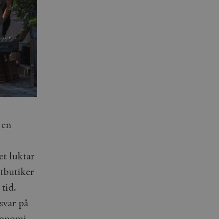
 en
t luktar
tbutiker
tid.
svar på
konomi.