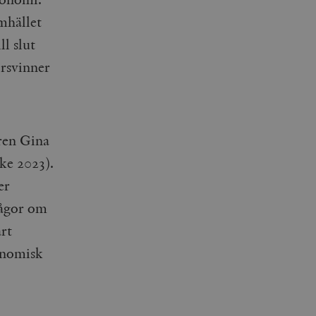
amhället
ll slut
örsvinner
aren Gina
nke 2023).
er
rågor om
rt
konomisk