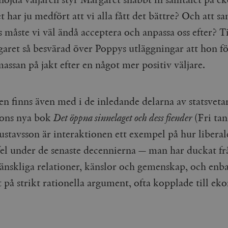
har ju medfört att vi alla fått det bättre? Och att s
 måste vi väl ändå acceptera och anpassa oss efter? Ti
garet så besvärad över Poppys utläggningar att hon f
massan på jakt efter en något mer positiv väljare.
n finns även med i de inledande delarna av statsvet
sons nya bok
Det öppna sinnelaget och dess fiender
(Fri ta
ustavsson är interaktionen ett exempel på hur liberal
fel under de senaste decennierna — man har duckat f
nskliga relationer, känslor och gemenskap, och enba
t på strikt rationella argument, ofta kopplade till e