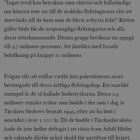
”Inget avtal kan betraktas som rättvist och fullständigt
om hänsyn inte tas till de arabiska flyktingarnas rätt att
återvända till de hem som de blivit avhysta från”. Rätten
gäller både för de ursprungliga flyktingarna och alla
deras efterkommande. Denna grupp beräknas nu uppgå
till 5,7 miljoner personer. Att jämföra med Israels
befolkning på knappt 10 miljoner.
Frågan tåls att ställas varför just palestinierna anses
berättigade till dessa ärftliga flyktingskap. Ett snarlikt
exempel är de så kallade Sudettyskarna. Dessa 2,5
miljoner etniska tyskar som bodde i det som i dag är
Tjeckien fördrevs brutalt 1945, efter att ha bott i
området i över 1 000 år. Då de bodde i Tjeckoslovakien
hade de inte heller deltagit i att rösta fram Adolf Hitler
och saknade därför också skuld för anstiftan till kriget.