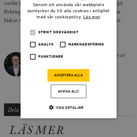
varför just palestinierna ska ha en egen definition på
Genom att använda vår webbplats
flyktingskap och ett eget hjälporgan, som dessutom
samtycker du till alla cookies i enlighet
med vår cookiepolicy.
Läs mer
bidrar till att hålla fast palestinierna i evig vanmakt.
STRIKT NÖDVÄNDIGT
ANALYS
MARKNADSFÖRING
MARCUS BJÖRK
Marcus Björk är frilansskribent med fokus på
FUNKTIONER
Kina. Han var ledarskribent på Smedjan
sommaren 2024.
marcus.bjork@timbro.se
ACCEPTERA ALLA
AVVISA ALLT
VISA DETALJER
Dela artikeln
LÄS MER
Strikt nödvändigt
Analys