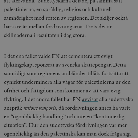
att återvända. Sudettyskarna delade, på samma sätt
palestinierna, en språklig, religiös och kulturell
samhörighet med resten av regionen. Det skiljer också
bara tre år mellan fördrivningarna. Trots det är
skillnaderna i resultaten i dag stora.
I det ena fallet valde FN att cementera ett evigt
flyktingskap, sponsrat av svenska skattepengar. Detta
samtidigt som regionens arabländer tilläts fortsätta att
cyniskt underminera alla vägar för palestinierna ur den
ofrihet och fattigdom som kommer av att vara evig
flykting. I det andra fallet har FN
avvisat
alla sudettyska
anspråk
ratione temporis
, då fördrivningen anses ha varit
en “ögonblicklig handling” och inte en “kontinuerlig
situation”. Hur den sudettyska fördrivningen var mer
ögonblicklig än den palestinska kan man dock fråga sig.