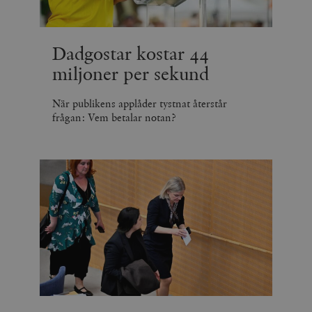
Dadgostar kostar 44
miljoner per sekund
När publikens applåder tystnat återstår
frågan: Vem betalar notan?