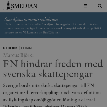
Timbro
MENY
Smedjans sommarredaktion
Under sommaren förvandlas Smedjan från magasin till ledarsida, där våra
sommarsmeder dagligen kommenterar svensk, europeisk och global politik i
kortare texter. Välkommen att läsa!
Läs mer
UTBLICK
LEDARE
Marcus Björk:
FN hindrar freden med
svenska skattepengar
Sverige borde inte skicka skattepengar till FN-
organet med terrorkopplingar och vars definition
av flyktingskap omöjliggör en lösning av Israel-
Palestina-konflikten, skriver Marcus Björk.