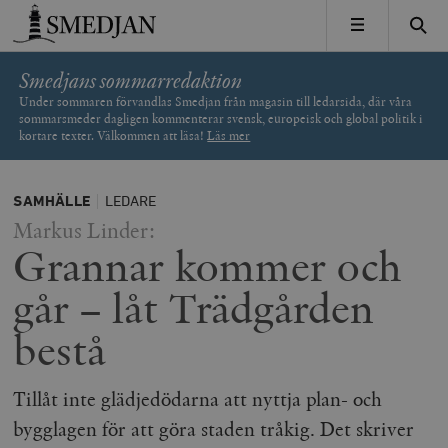
Timbro
MENY
Smedjans sommarredaktion
Under sommaren förvandlas Smedjan från magasin till ledarsida, där våra
sommarsmeder dagligen kommenterar svensk, europeisk och global politik i
kortare texter. Välkommen att läsa!
Läs mer
SAMHÄLLE
LEDARE
Markus Linder:
Grannar kommer och
går – låt Trädgården
bestå
Tillåt inte glädjedödarna att nyttja plan- och
bygglagen för att göra staden tråkig. Det skriver