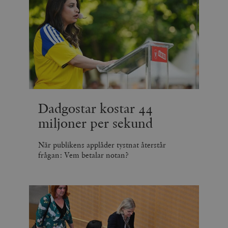
_hjIncludedInSessionSample_675006
.timbro.se
2
webbplatser.
minuter
_hjSession_675006
.timbro.se
30
minuter
Dadgostar kostar 44
miljoner per sekund
När publikens applåder tystnat återstår
frågan: Vem betalar notan?