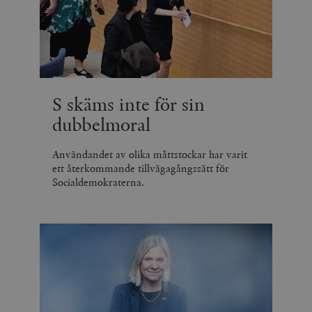
S skäms inte för sin
dubbelmoral
Användandet av olika måttstockar har varit
ett återkommande tillvägagångssätt för
Socialdemokraterna.