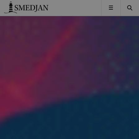
Timbro
MENY