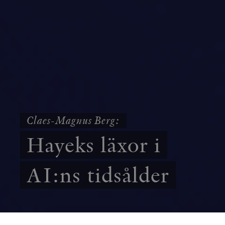
Claes-Magnus Berg:
Hayeks läxor i
AI:ns tidsålder