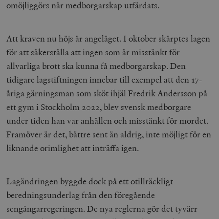
omöjliggörs när medborgarskap utfärdats.
Att kraven nu höjs är angeläget. I oktober skärptes lagen
för att säkerställa att ingen som är misstänkt för
allvarliga brott ska kunna få medborgarskap. Den
tidigare lagstiftningen innebar till exempel att den 17-
åriga gärningsman som sköt ihjäl Fredrik Andersson på
ett gym i Stockholm 2022, blev svensk medborgare
under tiden han var anhållen och misstänkt för mordet.
Framöver är det, bättre sent än aldrig, inte möjligt för en
liknande orimlighet att inträffa igen.
Lagändringen byggde dock på ett otillräckligt
beredningsunderlag från den föregående
sengångarregeringen. De nya reglerna gör det tyvärr