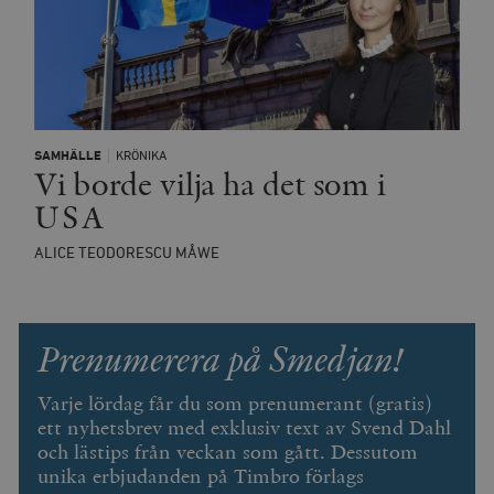
SAMHÄLLE
KRÖNIKA
Vi borde vilja ha det som i
Leverantör
Namn
Utgång
B
/ Domän
USA
Leverantör /
Namn
Utgång
Beskrivning
_ga
Google LLC
1 år 1
D
Domän
.timbro.se
månad
a
ALICE TEODORESCU MÅWE
U
YSC
Google LLC
Session
Denna cookie 
e
.youtube.com
av YouTube fö
G
spåra visning
a
inbäddade vi
a
u
VISITOR_INFO1_LIVE
Google LLC
6
Denna cookie 
Prenumerera på Smedjan!
t
.youtube.com
månader
av Youtube fö
g
hålla reda på
k
användarinst
i
Varje lördag får du som prenumerant (gratis)
för Youtube-v
w
inbäddade i
ett nyhetsbrev med exklusiv text av Svend Dahl
a
webbplatser;
s
och lästips från veckan som gått. Dessutom
också avgör
f
webbplatsbe
unika erbjudanden på Timbro förlags
w
använder den
eller gamla 