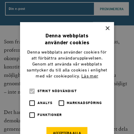
Email
×
Denna webbplats
Som framgått av synpunkter från Joakim Nergelius,
använder cookies
professor i rättsvetenskap, är det emellertid inte
Denna webbplats använder cookies för
okomplicerat att åstadkomma detta på ett
att förbättra användarupplevelsen.
Genom att använda vår webbplats
konstitutionellt acceptabelt sätt. Men juridiken är
samtycker du till alla cookies i enlighet
möjligheternas konst. Det är mycket annat som nu
med vår cookiepolicy.
Läs mer
genomförs, som tidigare påståtts vara juridiskt omöjligt
– inte minst avseende migrationspolitiken.
STRIKT NÖDVÄNDIGT
ANALYS
MARKNADSFÖRING
Det har likaså ofta varnats för diverse hot mot
FUNKTIONER
demokratin. Att underminera den nationella
gemenskapen, genom att med gränslös frikostighet dela
ACCEPTERA ALLA