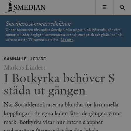
Timbro
MENY
Smedjans sommarredaktion
Under sommaren förvandlas Smedjan från magasin till ledarsida, där våra
sommarsmeder dagligen kommenterar svensk, europeisk och global politik i
kortare texter. Välkommen att läsa!
Läs mer
SAMHÄLLE
LEDARE
Markus Linder:
I Botkyrka behöver S
städa ut gängen
När Socialdemokraterna blundar för kriminella
kopplingar i de egna leden låter de gängen vinna
mark. Botkyrka visar hur intern slapphet
undergräver förtroendet för den lokala