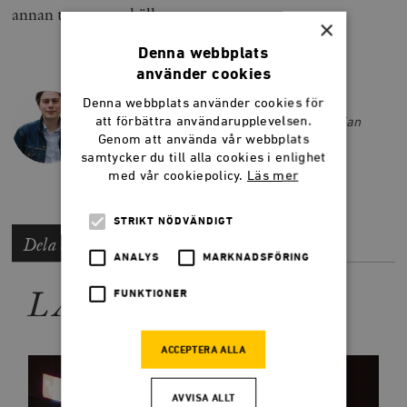
annan typ av samhälle.
×
Denna webbplats
använder cookies
MARKUS LINDER
Denna webbplats använder cookies för
att förbättra användarupplevelsen.
Markus Linder är ledarskribent på Smedjan
Genom att använda vår webbplats
sommaren 2026.
samtycker du till alla cookies i enlighet
med vår cookiepolicy.
Läs mer
STRIKT NÖDVÄNDIGT
Dela artikeln
ANALYS
MARKNADSFÖRING
LÄS MER
FUNKTIONER
ACCEPTERA ALLA
AVVISA ALLT