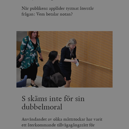
När publikens applåder tystnat återstår
frågan: Vem betalar notan?
S skäms inte för sin
dubbelmoral
Användandet av olika måttstockar har varit
ett återkommande tillvägagångssätt för