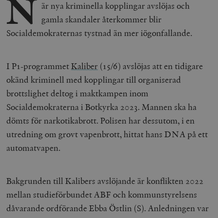
N
är nya kriminella kopplingar avslöjas och
gamla skandaler återkommer blir
Socialdemokraternas tystnad än mer iögonfallande.
I P1-programmet
Kaliber
(15/6) avslöjas att en tidigare
okänd kriminell med kopplingar till organiserad
brottslighet deltog i maktkampen inom
Socialdemokraterna i Botkyrka 2023. Mannen ska ha
dömts för narkotikabrott. Polisen har dessutom, i en
utredning om grovt vapenbrott, hittat hans DNA på ett
automatvapen.
Bakgrunden till Kalibers avslöjande är konflikten 2022
mellan studieförbundet ABF och kommunstyrelsens
dåvarande ordförande Ebba Östlin (S). Anledningen var