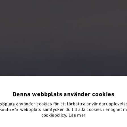
Denna webbplats använder cookies
bplats använder cookies för att förbättra användarupplevel
vända vår webbplats samtycker du till alla cookies i enlighet 
cookiepolicy.
Läs mer