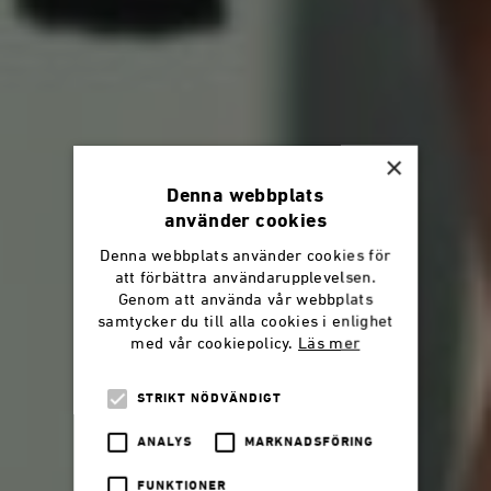
×
Denna webbplats
använder cookies
Denna webbplats använder cookies för
att förbättra användarupplevelsen.
Genom att använda vår webbplats
samtycker du till alla cookies i enlighet
med vår cookiepolicy.
Läs mer
STRIKT NÖDVÄNDIGT
ANALYS
MARKNADSFÖRING
FUNKTIONER