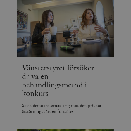
.vimeo.com
videospelare
_hjIncludedInSessionSample_675006
.timbro.se
2
webbplatser.
minuter
_hjSession_675006
.timbro.se
30
minuter
Vänsterstyret försöker
driva en
behandlingsmetod i
konkurs
Socialdemokraternas krig mot den privata
ätstörningsvården fortsätter