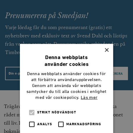
Prenumerera på Smedjan!
Varje lördag får du som prenumerant (gratis) ett
nyhetsbrev med exklusiv text av Svend Dahl och lästips
från veckan som gått. Dessutom unika erbjudanden på
×
Timbro förlags utgivning.
Denna webbplats
använder cookies
Email
Denna webbplats använder cookies för
att förbättra användarupplevelsen.
Genom att använda vår webbplats
samtycker du till alla cookies i enlighet
med vår cookiepolicy.
Läs mer
Trägårdh har redan har klarat av det som Nordiska
STRIKT NÖDVÄNDIGT
rådet misslyckades med 2005 – han har väckt kanonet
till liv. Redan nu vittnar
programmet för höstens
ANALYS
MARKNADSFÖRING
bokmässa i Göteborg
om att kanonprojektet,