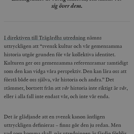
sig över dem.
I direktiven till Trägårdhs utredning
nämns
uttryckligen att “svensk kultur och vår gemensamma
historia utgör grunden för vår kollektiva identitet.
Kulturen ger oss gemensamma referensramar samtidigt
som den kan vidga våra perspektiv. Den kan lära oss att
förstå både oss själva, vår historia och andra.” Det
stämmer, bortsett från att
vår
historia inte riktigt är
vår
,
eller i alla fall inte endast vår, och inte vår enda.
Det är glädjande att en svensk kanon äntligen
uttryckligen definieras – finns gör den ju redan. Men
vad som komma skall, när utredningen är färdig förblir