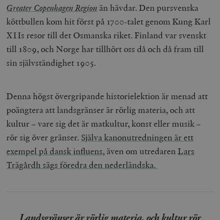
Greater Copenhagen Region
än hävdar. Den pursvenska
köttbullen kom hit först på 1700-talet genom Kung Karl
XIIs resor till det Osmanska riket. Finland var svenskt
till 1809, och Norge har tillhört oss då och då fram till
sin självständighet 1905.
Denna högst övergripande historielektion är menad att
poängtera att landsgränser är rörlig materia, och att
kultur – vare sig det är matkultur, konst eller musik –
rör sig över gränser.
Själva kanonutredningen är ett
exempel på dansk influens
, även om utredaren
Lars
Trägårdh sägs föredra den nederländska.
Landsgränser är rörlig materia, och kultur rör