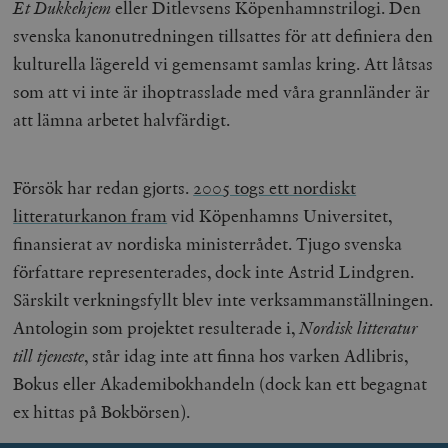
Et Dukkehjem
eller Ditlevsens Köpenhamnstrilogi. Den
svenska kanonutredningen tillsattes för att definiera den
kulturella lägereld vi gemensamt samlas kring. Att låtsas
som att vi inte är ihoptrasslade med våra grannländer är
att lämna arbetet halvfärdigt.
Försök har redan gjorts.
2005 togs ett nordiskt
litteraturkanon fram
vid Köpenhamns Universitet,
finansierat av nordiska ministerrådet. Tjugo svenska
författare representerades, dock inte Astrid Lindgren.
Särskilt verkningsfyllt blev inte verksammanställningen.
Antologin som projektet resulterade i,
Nordisk litteratur
till tjeneste
, står idag inte att finna hos varken Adlibris,
Bokus eller Akademibokhandeln (dock kan ett begagnat
ex hittas på Bokbörsen).