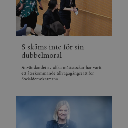
S skäms inte för sin
dubbelmoral
Användandet av olika måttstockar har varit
ett återkommande tillvägagångssätt för
Socialdemokraterna.