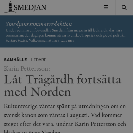
Timbro
MENY
Smedjans sommarredaktion
Under sommaren förvandlas Smedjan från magasin till ledarsida, där våra
sommarsmeder dagligen kommenterar svensk, europeisk och global politik i
kortare texter. Välkommen att läsa!
Läs mer
SAMHÄLLE
LEDARE
Karin Pettersson:
Låt Trägårdh fortsätta
med Norden
Kultursverige väntar spänt på utredningen om en
svensk kanon som väntas i augusti. Vad kommer
steget efter det vara, undrar Karin Pettersson och
blickar ut över Norden.