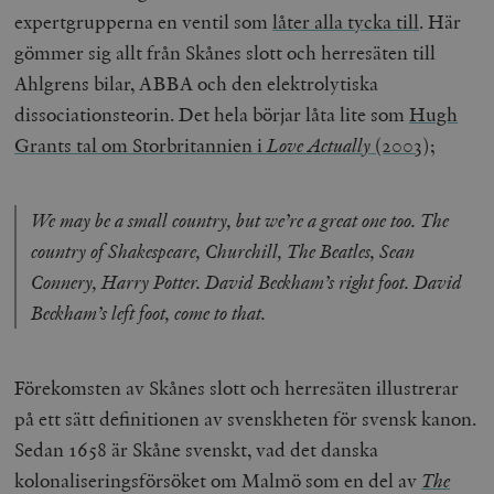
expertgrupperna en ventil som
låter alla tycka till
. Här
gömmer sig allt från Skånes slott och herresäten till
Ahlgrens bilar, ABBA och den elektrolytiska
dissociationsteorin. Det hela börjar låta lite som
Hugh
Grants tal om Storbritannien i
Love Actually
(2003)
;
We may be a small country, but we’re a great one too. The
country of Shakespeare, Churchill, The Beatles, Sean
Connery, Harry Potter. David Beckham’s right foot. David
Beckham’s left foot, come to that.
Förekomsten av Skånes slott och herresäten illustrerar
på ett sätt definitionen av svenskheten för svensk kanon.
Sedan 1658 är Skåne svenskt, vad det danska
kolonaliseringsförsöket om Malmö som en del av
The