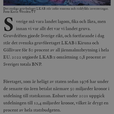
Det statliga gruvbolaget LKAB står inför enorma och riskfyllda investeringar.
Foto Karin Wesslén/TT
S
verige må vara landet lagom, fika och Ikea, men
innan vi var allt det var vi landet gruva.
Gruvdriften gjorde Sverige rikt, och fortfarande i dag
står det svenska gruvföretaget LKAB i Kiruna och
Gällivare för 80 procent av all järnmalmsbrytning i hela
EU. 2022 utgjorde LKAB:s omsättning 0,8 procent av
Sveriges totala BNP.
Företaget, som är helägt av staten sedan 1976 har under
de senaste tio åren betalat närmare 50 miljarder kronor i
utdelning till statskassan. Enbart under 2021 uppgick
utdelningen till 12,4 miljarder kronor, vilket är drygt en
procent av hela statsbudgeten.