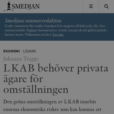
Timbro
MENY
Smedjans sommarredaktion
Under sommaren förvandlas Smedjan från magasin till ledarsida, där våra
sommarsmeder dagligen kommenterar svensk, europeisk och global politik i
kortare texter. Välkommen att läsa!
Läs mer
EKONOMI
LEDARE
Johanna Trapp:
LKAB behöver privata
ägare för
omställningen
Den gröna omställningen av LKAB innebär
enorma ekonomiska risker som kan komma att