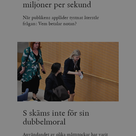
miljoner per sekund
När publikens applåder tystnat återstår
frågan: Vem betalar notan?
S skäms inte för sin
dubbelmoral
Användandet av olika måttstockar har varit