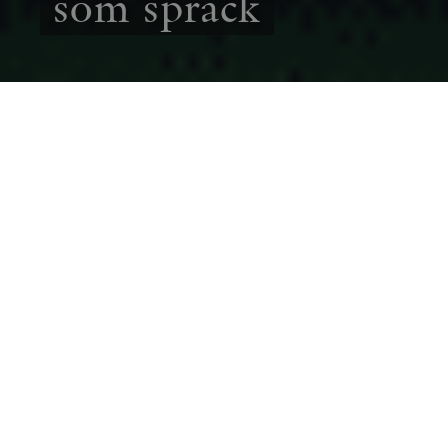
som sprack
EKONOMI
GRANSKNING
I slutet av 1990-talet inledde LRF och
Lantmännen en stor satsning på etanol. Men
projektet byggde på framtvingad efterfrågan,
strafftullar och offentligt stöd. Det skriver
Christian Sandström i den tredje delen av
Smedjans serie om gröna bubblor.
CHRISTIAN SANDSTRÖM
22 FEBRUARI
2023
Raden av skattefinansierade