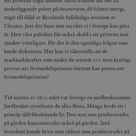
Att priserna stigit handlar alltså framför allt om att
underliggande priser på insatsvaror, då främst energi,
stigit till följd av Rysslands fullskaliga invasion av
Ukraina. Just det finns inte mycket vi i Sverige kan göra
åt. Men våra politiker bär också skuld i att priserna inte
sjunker ytterligare. För det är den egentliga frågan som
borde diskuteras. Hur kan vi säkerställa att de
marknadskrafter som under de senaste 100 åren kraftigt
pressat ner livsmedelspriserna fortsatt kan pressa ner
livsmedelspriserna?
Vid mitten av 1800-talet var Sverige en jordbruksnation.
Jordbruket sysselsatte de allra flesta. Många levde ett i
princip självförsörjande liv. Den mat som producerades
på gården konsumerades också på gården. Små
överskott kunde bytas mot sådant som producerades på