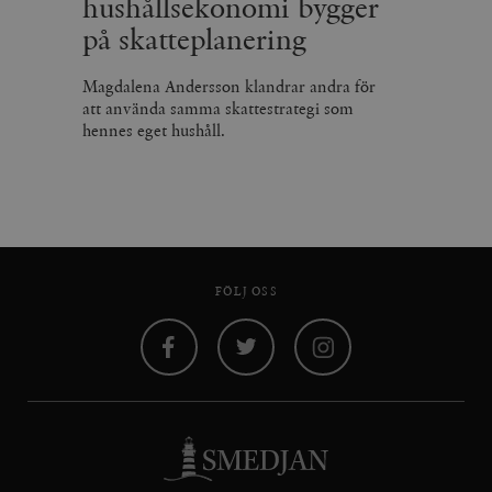
hushållsekonomi bygger
på skatteplanering
Magdalena Andersson klandrar andra för
att använda samma skattestrategi som
hennes eget hushåll.
FÖLJ OSS
Facebook
Twitter
Instagram