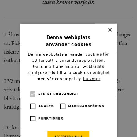
tusen kronor varje år.
×
I Åhus fiskade vi ål. Licenser för ålfiske delas inte längre
Denna webbplats
ut. Fisket har helt förbjudits på västkusten, och de fåtal
använder cookies
fiskare som finns kvar, framför allt på den skånska
Denna webbplats använder cookies för
östkusten, blir allt färre och allt äldre.
att förbättra användarupplevelsen.
Genom att använda vår webbplats
samtycker du till alla cookies i enlighet
med vår cookiepolicy.
Läs mer
I Värmland gjorde vi sylt. Regeringens lönegolv för
arbetskraftsinvandrare har gjort att tillgången på bär
STRIKT NÖDVÄNDIGT
blivit mindre, med resultatet att bärpriserna stigit
kraftigt.
ANALYS
MARKNADSFÖRING
FUNKTIONER
De kostnader som regleringarna tvingar på alla
livsmedelsproducenter hamnar i slutändan på