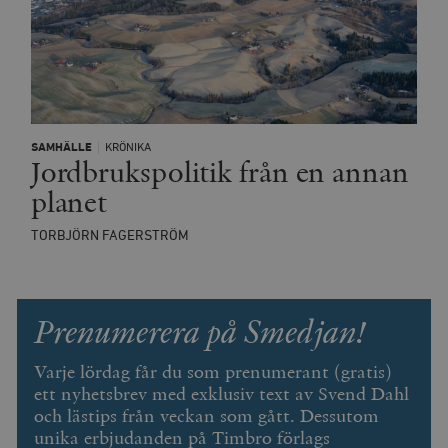
minuter
SAMHÄLLE
KRÖNIKA
Jordbrukspolitik från en annan
planet
TORBJÖRN FAGERSTRÖM
Prenumerera på Smedjan!
Varje lördag får du som prenumerant (gratis)
ett nyhetsbrev med exklusiv text av Svend Dahl
och lästips från veckan som gått. Dessutom
unika erbjudanden på Timbro förlags