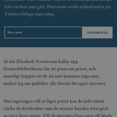
från veckan som gått. Dessutom unika erbjudanden på
_hjFirstSeen
Hotjar Ltd
.timbro.se
m
Timbro förlags utgivning.
Email
woocommerce_items_in_cart
Automattic
S
Så när Elisabeth Svantesson kallar upp
Inc.
timbro.se
livsmedelsbutikerna för att prata om priser, och
innerligt hoppas att de nu inte kommer stiga mer,
undrar jag om politiker alls förstår det egna ansvaret.
wp_woocommerce_session_[abcdef0123456789]
timbro.se
2
{32}
__cf_bm
Cloudflare
Inc.
m
Om regeringen vill se lägre priser kan de helt enkelt
.myfonts.net
stärka de drivkrafter som de senaste hundra åren givit
oss just lägre priser. Vill de fortsätta lägga sten till börda