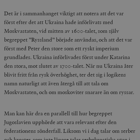
Det är i sammanhanget viktigt att notera att det var
först efter det att Ukraina hade införlivats med
Moskvastaten, vid mitten av 1600-talet, som själv
begreppet ”Ryssland” började användas, och att det var
först med Peter den store som ett ryskt imperium
grundlades. Ukraina införlivades först under Katarina
den stora, mot slutet av 1700-talet. När nu Ukraina åter
blivit fritt från rysk överhöghet, ter det sig i logikens
namn naturligt att även återgå till att tala om
Moskvastaten, och om moskoviter snarare än om ryssar.
Man kan här dra en parallell till hur begreppet
Jugoslavien upphörde att vara relevant efter den
federationens sönderfall. Liksom vi i dag talar om serber
och kroater, som inte längre talar serbokroatiska utan i