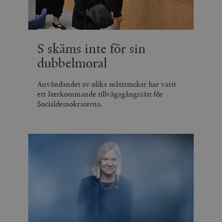
S skäms inte för sin
dubbelmoral
Användandet av olika måttstockar har varit
ett återkommande tillvägagångssätt för
Socialdemokraterna.