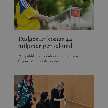
Dadgostar kostar 44
miljoner per sekund
När publikens applåder tystnat återstår
frågan: Vem betalar notan?