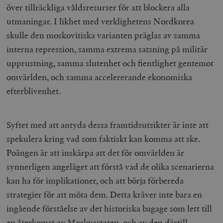
över tillräckliga våldsresurser för att blockera alla
woocommerce_items_in_cart
Automattic
S
utmaningar. I likhet med verklighetens Nordkorea
Inc.
timbro.se
skulle den moskovitiska varianten präglas av samma
interna repression, samma extrema satsning på militär
upprustning, samma slutenhet och fientlighet gentemot
wp_woocommerce_session_[abcdef0123456789]
timbro.se
2
{32}
omvärlden, och samma accelererande ekonomiska
__cf_bm
Cloudflare
efterblivenhet.
Inc.
m
.myfonts.net
Syftet med att antyda dessa framtidsutsikter är inte att
spekulera kring vad som faktiskt kan komma att ske.
Poängen är att inskärpa att det för omvärlden är
synnerligen angeläget att förstå vad de olika scenarierna
kan ha för implikationer, och att börja förbereda
strategier för att möta dem. Detta kräver inte bara en
_hjAbsoluteSessionInProgress
Hotjar Ltd
.timbro.se
m
ingående förståelse av det historiska bagage som lett till
en återkomst av Moskvastaten, och av den därtill