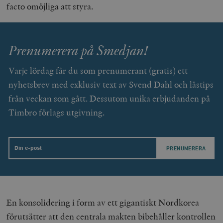
facto omöjliga att styra.
Marknadsföring
Funktioner
Strikt nödvändiga kakor tillåter
kärnwebbplatsfunktioner som användarinloggning
Prenumerera på Smedjan!
och kontohantering. Webbplatsen kan inte användas
ordentligt utan strikt nödvändiga cookies.
Varje lördag får du som prenumerant (gratis) ett
Leverantör
Namn
U
/ Domän
nyhetsbrev med exklusiv text av Svend Dahl och lästips
woocommerce_cart_hash
Automattic
S
från veckan som gått. Dessutom unika erbjudanden på
Inc.
timbro.se
Timbro förlags utgivning.
_hjFirstSeen
Hotjar Ltd
Email
.timbro.se
m
En konsolidering i form av ett gigantiskt Nordkorea
förutsätter att den centrala makten bibehåller kontrollen