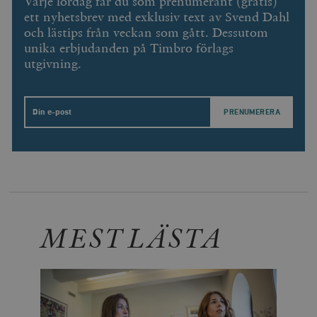
Varje lördag får du som prenumerant (gratis)
ett nyhetsbrev med exklusiv text av Svend Dahl
och lästips från veckan som gått. Dessutom
unika erbjudanden på Timbro förlags
utgivning.
Email
MEST LÄSTA