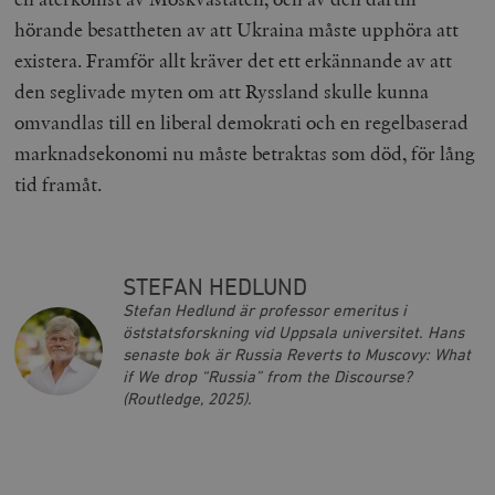
hörande besattheten av att Ukraina måste upphöra att
existera. Framför allt kräver det ett erkännande av att
den seglivade myten om att Ryssland skulle kunna
omvandlas till en liberal demokrati och en regelbaserad
marknadsekonomi nu måste betraktas som död, för lång
__cf_bm
Cloudflare
Inc.
m
tid framåt.
.vimeo.com
STEFAN HEDLUND
Stefan Hedlund är professor emeritus i
öststatsforskning vid Uppsala universitet. Hans
senaste bok är
Russia Reverts to Muscovy: What
if We drop “Russia” from the Discourse?
(Routledge, 2025).
Leverantör
Namn
Utgång
B
/ Domän