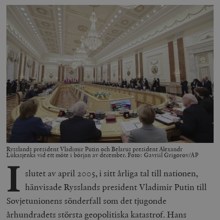
Rysslands president Vladimir Putin och Belarus president Alexandr
Lukasjenka vid ett möte i början av december. Foto: Gavriil Grigorov/AP
I
slutet av april 2005, i sitt årliga tal till nationen,
hänvisade Rysslands president Vladimir Putin till
Sovjetunionens sönderfall som det tjugonde
århundradets största geopolitiska katastrof. Hans