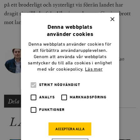
på ett broderligt och systerligt vis förrän landet har
dragit sig tillbaka från Ukraina och sonat för sina brott
×
mot landets befolkning.
Denna webbplats
använder cookies
Denna webbplats använder cookies för
att förbättra användarupplevelsen.
MARKUS LINDER
Genom att använda vår webbplats
Markus Linder är ledarskribent på Smedjan
samtycker du till alla cookies i enlighet
sommaren 2026.
med vår cookiepolicy.
Läs mer
STRIKT NÖDVÄNDIGT
ANALYS
MARKNADSFÖRING
Dela artikeln
FUNKTIONER
LÄS MER
ACCEPTERA ALLA