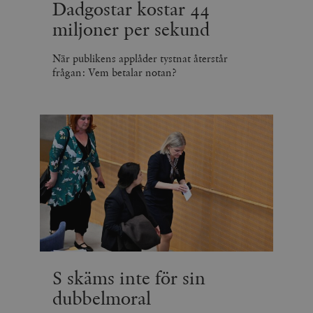
Dadgostar kostar 44
miljoner per sekund
När publikens applåder tystnat återstår
frågan: Vem betalar notan?
S skäms inte för sin
dubbelmoral