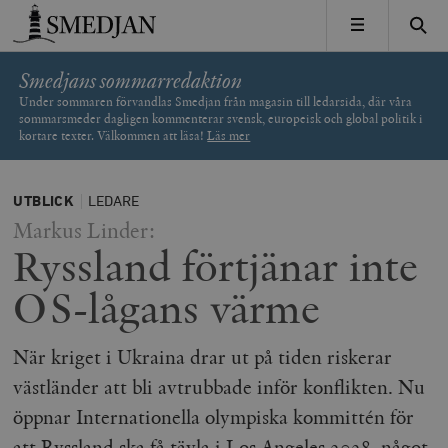
Timbro
MENY
Smedjans sommarredaktion
Under sommaren förvandlas Smedjan från magasin till ledarsida, där våra
sommarsmeder dagligen kommenterar svensk, europeisk och global politik i
kortare texter. Välkommen att läsa!
Läs mer
UTBLICK
LEDARE
Markus Linder:
Ryssland förtjänar inte
OS-lågans värme
När kriget i Ukraina drar ut på tiden riskerar
västländer att bli avtrubbade inför konflikten. Nu
öppnar Internationella olympiska kommittén för
att Ryssland ska få tävla i Los Angeles 2028, något