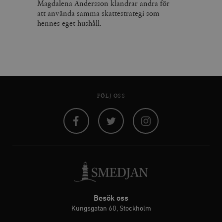
Magdalena Andersson klandrar andra för
att använda samma skattestrategi som
hennes eget hushåll.
FÖLJ OSS
Facebook
Twitter
Instagram
Besök oss
Kungsgatan 60, Stockholm