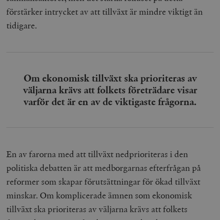
förstärker intrycket av att tillväxt är mindre viktigt än
Leverantör
Namn
U
/ Domän
tidigare.
woocommerce_cart_hash
Automattic
S
Inc.
timbro.se
Om ekonomisk tillväxt ska prioriteras av
_hjFirstSeen
Hotjar Ltd
väljarna krävs att folkets företrädare visar
.timbro.se
m
varför det är en av de viktigaste frågorna.
En av farorna med att tillväxt nedprioriteras i den
politiska debatten är att medborgarnas efterfrågan på
woocommerce_items_in_cart
Automattic
S
reformer som skapar förutsättningar för ökad tillväxt
Inc.
timbro.se
minskar. Om komplicerade ämnen som ekonomisk
tillväxt ska prioriteras av väljarna krävs att folkets