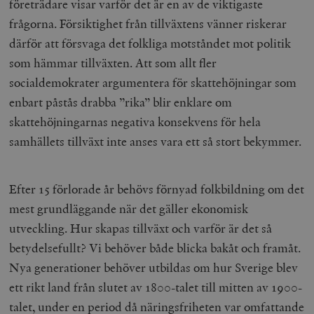
företrädare visar varför det är en av de viktigaste
wp_woocommerce_session_[abcdef0123456789]
timbro.se
2
frågorna. Försiktighet från tillväxtens vänner riskerar
{32}
därför att försvaga det folkliga motståndet mot politik
__cf_bm
Cloudflare
Inc.
m
som hämmar tillväxten. Att som allt fler
.myfonts.net
socialdemokrater argumentera för skattehöjningar som
enbart påstås drabba ”rika” blir enklare om
skattehöjningarnas negativa konsekvens för hela
samhällets tillväxt inte anses vara ett så stort bekymmer.
Efter 15 förlorade år behövs förnyad folkbildning om det
_hjAbsoluteSessionInProgress
Hotjar Ltd
.timbro.se
m
mest grundläggande när det gäller ekonomisk
utveckling. Hur skapas tillväxt och varför är det så
betydelsefullt? Vi behöver både blicka bakåt och framåt.
Nya generationer behöver utbildas om hur Sverige blev
ett rikt land från slutet av 1800-talet till mitten av 1900-
talet, under en period då näringsfriheten var omfattande