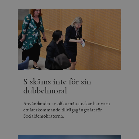
S skäms inte för sin
dubbelmoral
Användandet av olika måttstockar har varit
ett återkommande tillvägagångssätt för
Socialdemokraterna.