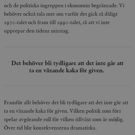
och de politiska ingreppen i ekonomin begränsade. Vi
__cf_bm
Cloudflare
Inc.
m
behöver också tala mer om varför det gick så dåligt
.vimeo.com
1970-talet och fram till 1990-talet, så att vi inte
upprepar den tidens misstag.
Det behöver bli tydligare att det inte går att
ta en växande kaka för given.
Leverantör
Namn
Utgång
B
/ Domän
Framför allt behöver det bli tydligare att det inte går att
Leverantör /
Namn
Utgång
Beskrivning
_ga
Google LLC
1 år 1
D
Domän
ta en växande kaka för given. Vilken politik som förs
.timbro.se
månad
a
U
YSC
Google LLC
Session
Denna cookie 
spelar avgörande roll för vilken tillväxt som är möjlig.
e
.youtube.com
av YouTube fö
G
spåra visning
Över tid blir konsekvenserna dramatiska.
a
inbäddade vi
a