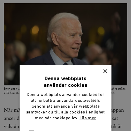
×
Denna webbplats
använder cookies
Inte ett svenskt fenomen. USA:s president Joe Biden tänker inte primärt mäta
effekterna av sin ekonomiska politik utifrån tillväxt. Foto: Shutterstock
Denna webbplats använder cookies för
att förbättra användarupplevelsen.
Genom att använda vår webbplats
När människor har klättrat högt upp på behovstrappan
samtycker du till alla cookies i enlighet
anser de sig kunna fokusera på annat än fortsatt ökat
med vår cookiepolicy.
Läs mer
välstånd. Det starka uppsvinget för identitetspolitik är