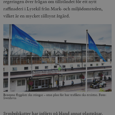
regeringen över frågan om tillståndet för ett nytt
raffinaderi i Lysekil från Mark- och miljödomstolen,
vilket är en mycket sällsynt åtgärd.
Bromma flygplats ska stängas – utan plan för hur trafiken ska ersättas. Foto:
Swedavia
Symbolskatter har införts på bland annat plastpåsar,