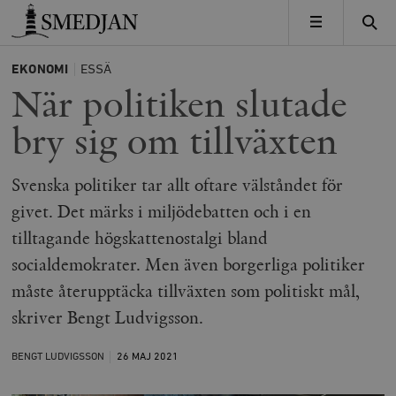
Timbro
MENY
EKONOMI
ESSÄ
När politiken slutade
bry sig om tillväxten
Svenska politiker tar allt oftare välståndet för
givet. Det märks i miljödebatten och i en
tilltagande högskattenostalgi bland
socialdemokrater. Men även borgerliga politiker
måste återupptäcka tillväxten som politiskt mål,
skriver Bengt Ludvigsson.
BENGT LUDVIGSSON
26 MAJ
2021