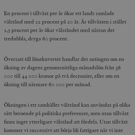
u
VISITOR_INFO1_LIVE
Google LLC
6
Denna cookie 
t
.youtube.com
månader
av Youtube fö
g
hålla reda på
En procent i tillväxt per år ökar ett lands samlade
k
användarinst
i
för Youtube-v
välstånd med 22 procent på 20 år. Är tillväxten i stället
w
inbäddade i
a
webbplatser;
2,5 procent per år ökar välståndet med nästan det
s
också avgör
f
webbplatsbe
tredubbla, dryga 60 procent.
w
använder den
eller gamla 
_gid
Google LLC
1 dag
D
av Youtube-
.timbro.se
G
gränssnittet.
o
Översatt till lönekuvertet handlar det antingen om en
v
mailchimp_landing_site
Mailchimp
28 dagar
o
ökning av dagens genomsnittliga månadslön från 36
timbro.se
o
000 till 44 000 kronor på två decennier, eller om en
__cf_bm
Cloudflare
30
Denna cookie
_gat_UA-19195086-1
.timbro.se
54
D
Inc.
minuter
för att skilja
sekunder
c
ökning till närmare 60 000 per månad.
.podbean.com
människor oc
G
Detta är förd
m
för webbplat
i
att göra gilti
i
rapporter o
e
Ökningen i ett samhälles välstånd kan användas på olika
användningen
si
deras webbpl
_
sätt beroende på politiska preferenser, men utan tillväxt
a
_fbp
Meta
3
Används av F
s
finns inget ytterligare välstånd att fördela. Utan tillväxt
Platform Inc.
månader
för att lever
p
.timbro.se
serie
t
kommer vi successivt att börja bli fattigare när vi inte
reklamproduk
såsom realti