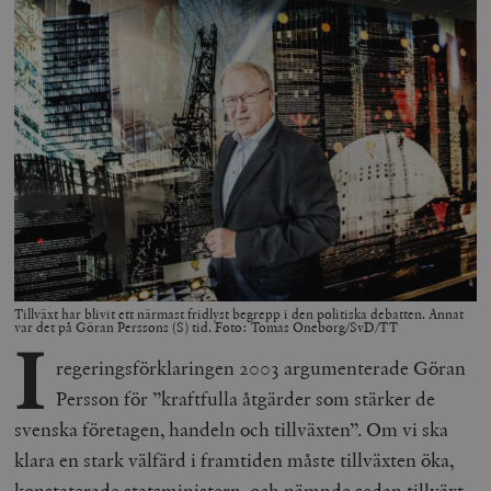
Tillväxt har blivit ett närmast fridlyst begrepp i den politiska debatten. Annat
var det på Göran Perssons (S) tid. Foto: Tomas Oneborg/SvD/TT
I
regeringsförklaringen 2003 argumenterade Göran
Persson för ”kraftfulla åtgärder som stärker de
svenska företagen, handeln och tillväxten”. Om vi ska
klara en stark välfärd i framtiden måste tillväxten öka,
konstaterade statsministern, och nämnde sedan tillväxt