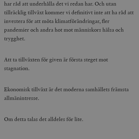
_ga_YBG49SLCTY
.timbro.se
1 år 1
D
har råd att underhålla det vi redan har. Och utan
från
månad
G
tredjepartsa
b
tillräcklig tillväxt kommer vi definitivt inte att ha råd att
vuid
Vimeo.com
1 år 1
Dessa kakor 
investera för att möta klimatförändringar, fler
_hjSessionUser_675006
.timbro.se
1 år
Inc.
månad
av Vimeo-
.vimeo.com
videospelare
pandemier och andra hot mot människors hälsa och
_hjIncludedInSessionSample_675006
.timbro.se
2
webbplatser.
minuter
trygghet.
_hjSession_675006
.timbro.se
30
minuter
Att ta tillväxten för given är första steget mot
stagnation.
Ekonomisk tillväxt är det moderna samhällets främsta
allmänintresse.
Om detta talas det alldeles för lite.