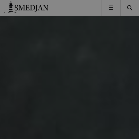
Timbro
MENY