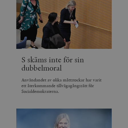
S skäms inte för sin
dubbelmoral
Användandet av olika måttstockar har varit
ett återkommande tillvägagångssätt för
Socialdemokraterna.