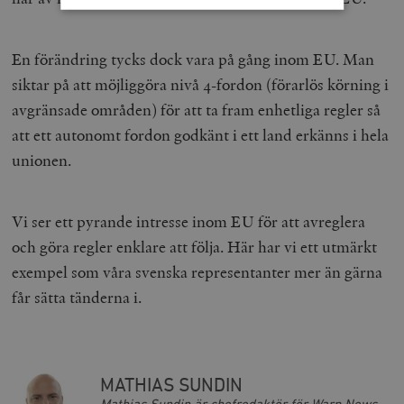
Strikt nödvändigt
Analys
En förändring tycks dock vara på gång inom EU. Man
Marknadsföring
Funktioner
siktar på att möjliggöra nivå 4-fordon (förarlös körning i
avgränsade områden) för att ta fram enhetliga regler så
Strikt nödvändiga kakor tillåter
kärnwebbplatsfunktioner som användarinloggning
att ett autonomt fordon godkänt i ett land erkänns i hela
och kontohantering. Webbplatsen kan inte användas
ordentligt utan strikt nödvändiga cookies.
unionen.
Leverantör
Namn
U
/ Domän
woocommerce_cart_hash
Automattic
S
Vi ser ett pyrande intresse inom EU för att avreglera
Inc.
timbro.se
och göra regler enklare att följa. Här har vi ett utmärkt
exempel som våra svenska representanter mer än gärna
får sätta tänderna i.
_hjFirstSeen
Hotjar Ltd
.timbro.se
m
MATHIAS SUNDIN