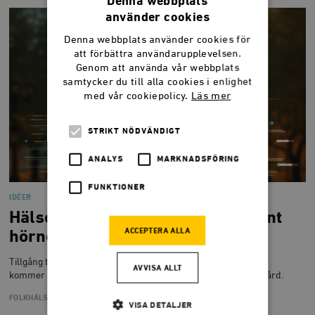
Denna webbplats
använder cookies
Denna webbplats använder cookies för
att förbättra användarupplevelsen.
Genom att använda vår webbplats
samtycker du till alla cookies i enlighet
med vår cookiepolicy.
Läs mer
STRIKT NÖDVÄNDIGT
ANALYS
MARKNADSFÖRING
FUNKTIONER
IDÉER
Hälsorevolutionen som väntar runt
ACCEPTERA ALLA
hörnet
Tillgång till AI-läkare, personlig hälsodata och ny forskning
AVVISA ALLT
kommer att radikalt ändra förutsättningarna för svensk sjukvård.
FOLKHÄLSA
SJUKVÅRD
TEKNIK
VISA DETALJER