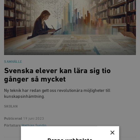
SAMHÄLLE
Svenska elever kan lära sig tio
gånger så mycket
Ny teknik har redan gett oss revolutionära möjligheter till
kunskapsinhämtning.
SKOLAN
Publicerad
19 juni 2023
Författare
Mathias Sundin
×