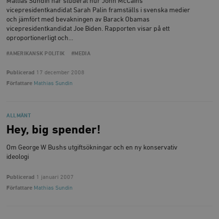
Mattias Sundin har studerat hur John McCains
vicepresidentkandidat Sarah Palin framställs i svenska medier
och jämfört med bevakningen av Barack Obamas
vicepresidentkandidat Joe Biden. Rapporten visar på ett
oproportionerligt och…
#AMERIKANSK POLITIK
#MEDIA
Publicerad
17 december 2008
Författare
Mathias Sundin
ALLMÄNT
Hey, big spender!
Om George W Bushs utgiftsökningar och en ny konservativ
ideologi
Publicerad
1 januari 2007
Författare
Mathias Sundin