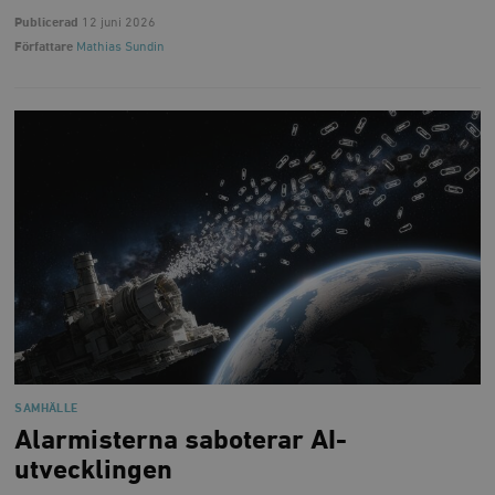
Publicerad
12 juni 2026
Författare
Mathias Sundin
SAMHÄLLE
Alarmisterna saboterar AI-
utvecklingen