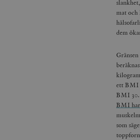
woocommerce_items_in_
slankhet,
mat och 
wp_woocommerce_sessio
hälsofarl
{32}
dem ökar 
__cf_bm
_hjAbsoluteSessionInPr
Gränsen 
beräknas
__cf_bm
kilogram
ett BMI 
BMI 30. 
Namn
Namn
BMI har 
muskelmas
_ga
YSC
som säger
VISITOR_INFO1_LIVE
toppform