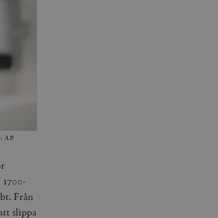
o: AP
or
v 1700-
bbt. Från
tt slippa