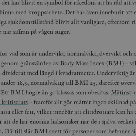
cart
Automattic
Session
Hjälper WooCommerce att avgöra när v
 det har blivit en symbol för rikedom att ha råd att v
Inc.
ändras.
timbro.se
hinna med kroppsarbete. Det har även inneburit att 
n_[abcdef0123456789]
timbro.se
2 dagar
iga sjukdomstillstånd blivit allt vanligare, eftersom r
när siffran på vågen stiger.
Cloudflare
30
Denna cookie används för att skilja m
Inc.
minuter
Detta är fördelaktigt för webbplatsen f
.myfonts.net
rapporter om användningen av deras 
ogress
Hotjar Ltd
30
Cookien är inställd så att Hotjar kan s
för vad som är undervikt, normalvikt, övervikt och o
.timbro.se
minuter
användarens resa för ett totalt antal s
ingen identifierbar information.
 genom gränsvärden av Body Mass Index (BMI) – vik
Cloudflare
30
Denna cookie används för att skilja m
Inc.
minuter
Detta är fördelaktigt för webbplatsen f
 dividerat med längd i kvadratmeter. Underviktig ä
.vimeo.com
rapporter om användningen av deras 
under 18,5, normalviktig till BMI 25, därefter övervi
Ett BMI högre än 30 klassas som obesitas.
Mätinstr
Leverantör /
Leverantör
Utgång
Beskrivning
Utgång
Beskrivning
kritiserats
– framförallt gör måttet ingen skillnad på
Domän
/ Domän
sa eller fett, vilket innebär att elitidrottare kan h
Google LLC
Google LLC
Session
Denna cookie ställs in av YouTube för att spåra visningar av 
1 år 1
Detta cookie-namn är associerat med Google Unive
.youtube.com
.timbro.se
månad
en viktig uppdatering av Googles mer vanliga ana
används för att särskilja unika användare genom at
 att de har enorma hälsorisker när de i själva verket 
slumpmässigt genererat nummer som klientidentif
Google LLC
6
Denna cookie ställs in av Youtube för att hålla reda på använ
sidförfrågan på en webbplats och används för at
.youtube.com
månader
Youtube-videor inbäddade i webbplatser; den kan också avg
. Därtill slår BMI snett för personer som befinner si
session- och kampanjdata för webbplatsanalysra
webbplatsbesökaren använder den nya eller gamla versionen