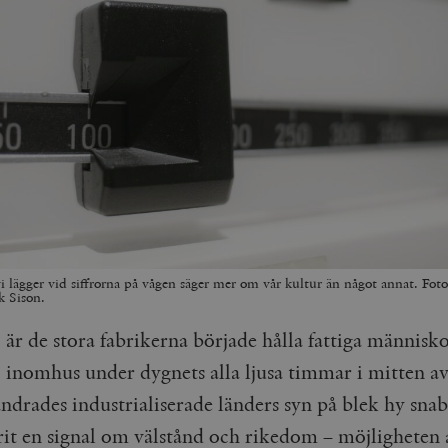
vi lägger vid siffrorna på vågen säger mer om vår kultur än något annat. Fot
k Sison.
är de stora fabrikerna började hålla fattiga människ
inomhus under dygnets alla ljusa timmar i mitten a
ändrades industrialiserade länders syn på blek hy sna
rit en signal om välstånd och rikedom – möjligheten a