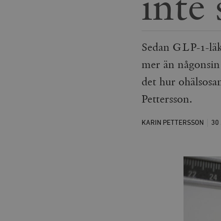
inte 
Sedan GLP-1-läk
mer än någonsin t
det hur ohälsosam
Pettersson.
KARIN PETTERSSON
30