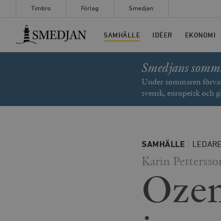
Timbro
Förlag
Smedjan
Timbro
SAMHÄLLE
IDÉER
EKONOMI
Smedjans somm
Under sommaren förvand
svensk, europeisk och g
SAMHÄLLE
LEDAR
Karin Pettersso
Ozem