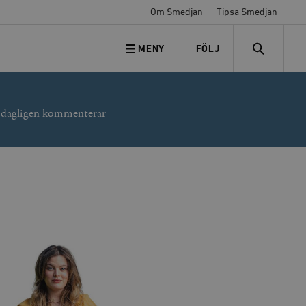
Om Smedjan
Tipsa Smedjan
MENY
FÖLJ
FÖLJ OSS
SEARCH
r dagligen kommenterar