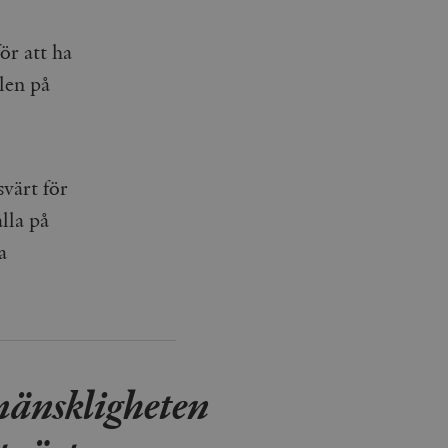
ör att ha
len på
svärt för
ålla på
a
 mänskligheten