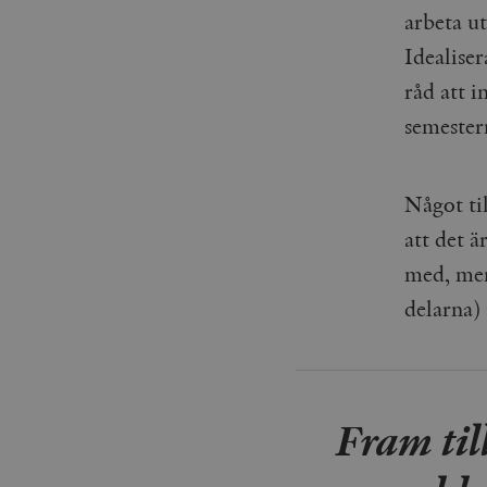
arbeta u
Idealiser
råd att i
semester
Något til
att det ä
med, men
delarna) 
Fram til