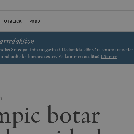
UTBLICK
PODD
arredaktion
las Smedjan från magasin till ledarsida, där våra sommarsmede
lobal politik i kortare texter. Välkommen att läsa!
Läs mer
E
n:
pic botar