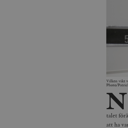
Vilken vikt 
Photo/Patric
N
talet för
att ha va