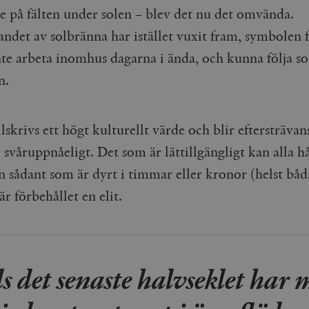
te på fälten under solen – blev det nu det omvända.
andet av solbränna har istället vuxit fram, symbolen f
nte arbeta inomhus dagarna i ända, och kunna följa so
n.
lskrivs ett högt kulturellt värde och blir eftersträvan
r svåruppnåeligt. Det som är lättillgängligt kan alla h
 sådant som är dyrt i timmar eller kronor (helst båd
är förbehållet en elit.
ls det senaste halvseklet har