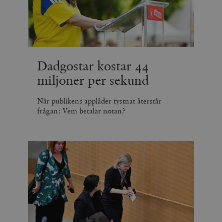
_hjSession_675006
.timbro.se
30
minuter
Dadgostar kostar 44
miljoner per sekund
När publikens applåder tystnat återstår
frågan: Vem betalar notan?