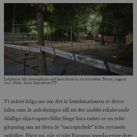
Lekplatser blir brottsplatser och barn berövas sin barndom. Tensta, augusti
2021. Foto: Stina Stjernkvist/TT
Vi måste fråga oss om det är kombinationen av dessa
fakta som är anledningen till att det snabbt eskalerande
dödliga skjutvapenvåldet länge bara mötts av en trött
gäspning om att detta är ”oacceptabelt” från styrande
politiker. Först nu, när vi nått Europas topplacering över