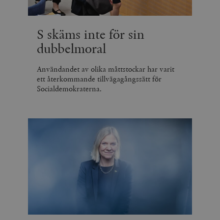
S skäms inte för sin
dubbelmoral
Användandet av olika måttstockar har varit
ett återkommande tillvägagångssätt för
Socialdemokraterna.