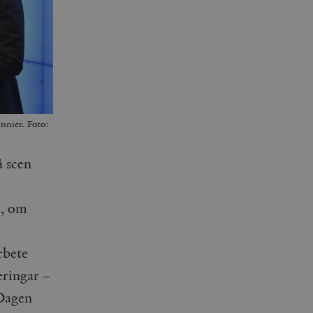
nnier. Foto:
 scen
t, om
rbete
eringar –
 Dagen