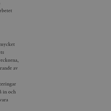
a
rbetet
 mycket
ts
veckorna,
erande av
teringar
å in och
 vara