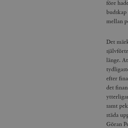
före had
budskap
mellan p
Det märk
självför
länge. At
tydligas
efter fin
det finan
ytterlig
samt pek
städa upp
Göran P