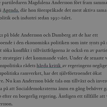
e partiledaren Magdalena Andersson fört fram samm
 i
Agenda
, där hon förespråkade det mest aktiva sama
olitik och industri sedan 1930-talet.
s på både Andersson och Damberg att de har ett
troende i den ekonomiska politiken som inte synts på
t söka konflikt i tillväxtfrågorna är också en av partie
te strategier i det kommande valet. Under de senaste 
anspolitiska rådets
hårda kritik
av regeringens neglig
spolitiska ramverket, har det självförtroendet ökat
are. Nu kan Andersson både tala om tillväxt och inves
a på att Socialdemokraterna ännu en gång behöver g
 efter en borgerlig regering. Äntligen ett tillfälle att
ersson.