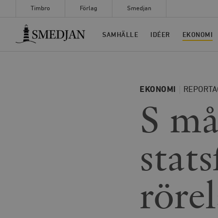
Timbro
Förlag
Smedjan
Timbro
SAMHÄLLE
IDÉER
EKONOMI
EKONOMI
REPORTA
S må
stat
röre