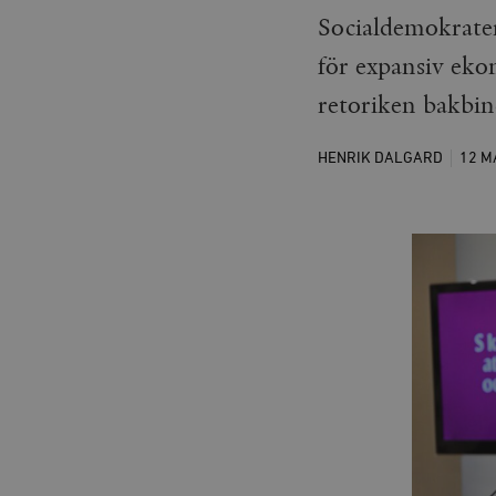
Socialdemokratern
för expansiv eko
retoriken bakbind
HENRIK DALGARD
12 