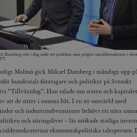
h Damberg står i dag inför ett problem som präglat socialdemokratin i dece
TT.
 soligt Malmö gick Mikael Damberg i måndags upp på
mför hundratals företagare och politiker på Svenskt
ivs ”Tillväxtdag”. Han talade om staten och kapitale
av att de sitter i samma båt. I en ny omvärld med
inder och industrisubventioner behövs ett nära sama
litiken och näringslivet – läs utökade statliga invest
ocialdemokraternas ekonomiskpolitiska talesperson.