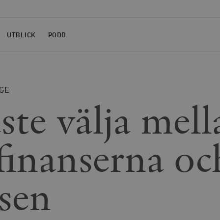
UTBLICK
PODD
GE
ste välja mell
sfinanserna oc
lsen