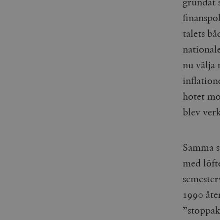
grundat s
woocommerce_items_in_
finanspol
wp_woocommerce_sessio
talets b
{32}
national
__cf_bm
nu välja
inflation
_hjAbsoluteSessionInPr
hotet mo
__cf_bm
blev ver
Samma sp
med löft
Namn
Namn
semester
_ga
YSC
1990 åter
VISITOR_INFO1_LIVE
”stoppak