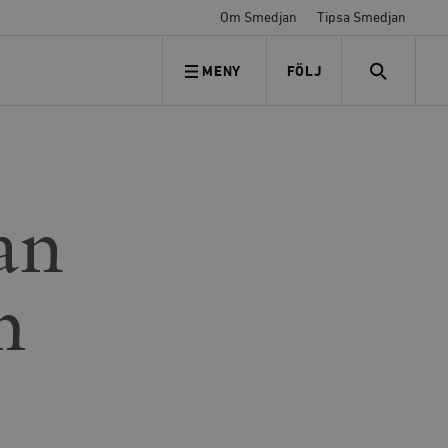
Om Smedjan
Tipsa Smedjan
MENY
FÖLJ
FÖLJ OSS
SEARCH
an
h