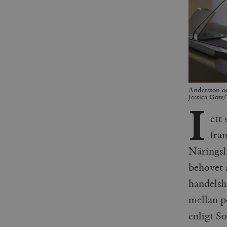
Andersson oc
Jessica Gow/
I
ett
fra
Näringsl
behovet 
handelsh
mellan po
enligt S