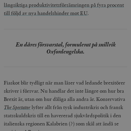
långsiktiga produktivitetsförsämringen på fyra procent
till följd av nya handelshinder mot EU
.
En dåres försvarstal, formulerat på snillrik
Oxfordengelska.
Fiaskot blir tydligt när man läser vad ledande brexitörer
skriver i försvar. Nu handlar det inte längre om hur bra
Brexit är, utan om hur dåliga alla andra är. Konservativa
The Spectator
lyfter allt från tysk industrikris och fransk
statsskuldskris till en havererad sjukvårdspolitik i den
italienska regionen Kalabrien (?) som skäl att ändå se