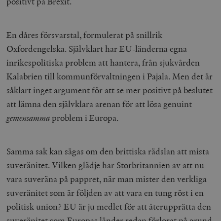
positivt på Brexit.
En dåres försvarstal, formulerat på snillrik
Oxfordengelska. Självklart har EU-länderna egna
inrikespolitiska problem att hantera, från sjukvården
Kalabrien till kommunförvaltningen i Pajala. Men det är
såklart inget argument för att se mer positivt på beslutet
att lämna den självklara arenan för att lösa genuint
gemensamma
problem i Europa.
Samma sak kan sägas om den brittiska rädslan att mista
suveränitet. Vilken glädje har Storbritannien av att nu
vara suveräna på pappret, när man mister den verkliga
suveränitet som är följden av att vara en tung röst i en
politisk union? EU är ju medlet för att återupprätta den
suveränitet som Europas länder redan förlorat på grund