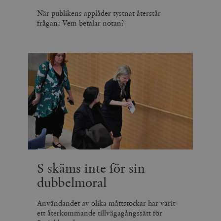
När publikens applåder tystnat återstår
frågan: Vem betalar notan?
S skäms inte för sin
dubbelmoral
Användandet av olika måttstockar har varit
ett återkommande tillvägagångssätt för