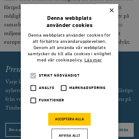
försprång gentemot andra EU-länder. Men landets
×
möjligheter att dra nytta av sådan forskning bygger på
Denna webbplats
samarbete med den inre marknad som Europas 500
använder cookies
miljoner konsumenter utgör. Samtidigt har antalet
Denna webbplats använder cookies för
europeiska studenter på brittiska universitet störtdykt.
att förbättra användarupplevelsen.
Genom att använda vår webbplats
samtycker du till alla cookies i enlighet
med vår cookiepolicy.
Läs mer
Prenumerera på Smedjan!
STRIKT NÖDVÄNDIGT
Varje lördag får du som prenumerant (gratis) ett
ANALYS
MARKNADSFÖRING
nyhetsbrev med exklusiv text av Svend Dahl och lästips
från veckan som gått. Dessutom unika erbjudanden på
FUNKTIONER
Timbro förlags utgivning.
ACCEPTERA ALLA
Email
AVVISA ALLT