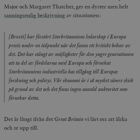
Major och Margaret Thatcher, ger en dyster men helt
sanningsenlig beskrivning
av situationen:
[Brexit] har förstört Storbritanniens ledarskap i Europa
precis under en tidpunkt när det fanns ett kritiskt behov av
woocommerce_items_in_cart
Automattic
S
det. Det har stängt av möjligheter för den yngre generationen
Inc.
timbro.se
att ta del av fördelarna med Europa och förnekat
Storbritanniens industriella bas tillgång till Europas
forskning och policys. Vår ekonomi är i så mycket sämre skick
wp_woocommerce_session_[abcdef0123456789]
timbro.se
2
{32}
på grund av det och det finns ingen ansedd auktoritet som
__cf_bm
Cloudflare
förnekar detta.
Inc.
m
.myfonts.net
Det är långt ifrån det
Great Britain
vi lärt oss att älska
och se upp till.