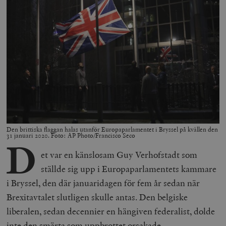
Den brittiska flaggan halas utanför Europaparlamentet i Bryssel på kvällen den
31 januari 2020. Foto: AP Photo/Francisco Seco
D
et var en känslosam Guy Verhofstadt som
ställde sig upp i Europaparlamentets kammare
i Bryssel, den där januaridagen för fem år sedan när
Brexitavtalet slutligen skulle antas. Den belgiske
liberalen, sedan decennier en hängiven federalist, dolde
inte den smärta som uppbrottet orsakade.