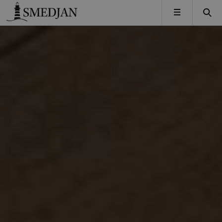
Timbro
MENY