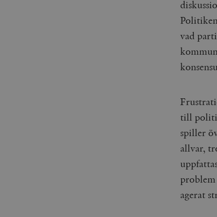
diskussi
Politiken
vad part
kommunpo
konsensus
Frustrat
till poli
spiller ö
allvar, t
uppfattas
problem 
agerat s