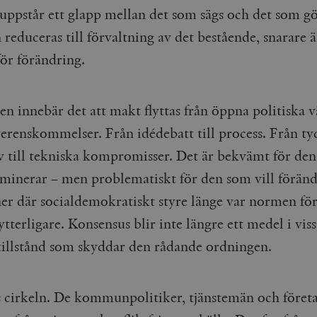
 uppstår ett glapp mellan det som sägs och det som gö
Google LLC
1 dag
Denna cookie ställs in av Google Analytics. Den l
Mailchimp
28 dagar
.timbro.se
unikt värde för varje besökt sida och används fö
timbro.se
sidvisningar.
 reduceras till förvaltning av det bestående, snarare än
Cloudflare
30
Denna cookie används för att skilja mellan människor och bot
.timbro.se
54
Detta är en mönstertyps-cookie som har ställts in
Inc.
minuter
för webbplatsen för att göra giltiga rapporter om användnin
för förändring.
sekunder
mönsterelementet i namnet innehåller det unika i
.podbean.com
kontot eller webbplatsen det hänför sig till. Det 
som används för att begränsa mängden data som 
Meta
3
Används av Facebook för att leverera en serie reklamproduk
webbplatser med hög trafikvolym.
Platform Inc.
månader
från tredjepartsannonsörer
.timbro.se
en innebär det att makt flyttas från öppna politiska vä
.timbro.se
1 år 1
Denna cookie används av Google Analytics för at
månad
sessionstillståndet.
Vimeo.com
1 år 1
Dessa kakor används av Vimeo-videospelaren på webbplatse
verenskommelser. Från idédebatt till process. Från ty
Inc.
månad
.timbro.se
1 år
.vimeo.com
iv till tekniska kompromisser. Det är bekvämt för de
mple_675006
.timbro.se
2
minuter
minerar – men problematiskt för den som vill föränd
.timbro.se
30
 där socialdemokratiskt styre länge var normen för
minuter
ytterligare. Konsensus blir inte längre ett medel i viss
 tillstånd som skyddar den rådande ordningen.
s cirkeln. De kommunpolitiker, tjänstemän och företa