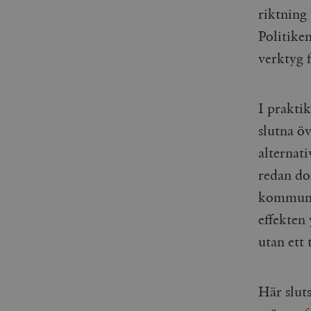
riktning
_gid
mailchimp_landing_site
Politiken
__cf_bm
_gat_UA-19195086-1
verktyg 
_fbp
I praktik
_ga_YBG49SLCTY
vuid
slutna ö
_hjSessionUser_675006
alternat
_hjIncludedInSessionSa
redan do
_hjSession_675006
kommuner
effekten 
utan ett
Här slut