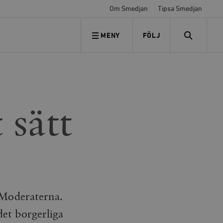
Om Smedjan
Tipsa Smedjan
MENY
FÖLJ
FÖLJ OSS
SEARCH
 sätt
 Moderaterna.
det borgerliga