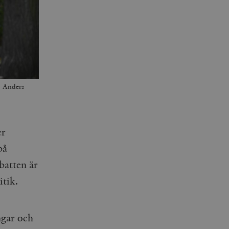
: Anders
er
på
batten är
itik.
ngar och