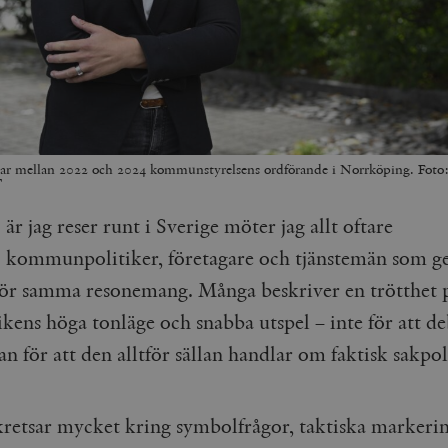
var mellan 2022 och 2024 kommunstyrelsens ordförande i Norrköping. Foto
T
är jag reser runt i Sverige möter jag allt oftare
kommunpolitiker, företagare och tjänstemän som g
för samma resonemang. Många beskriver en trötthet 
ikens höga tonläge och snabba utspel – inte för att de
an för att den alltför sällan handlar om faktisk sakpol
t kretsar mycket kring symbolfrågor, taktiska markeri