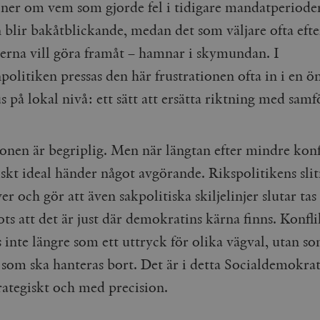
oner om vem som gjorde fel i tidigare mandatperioder
 blir bakåtblickande, medan det som väljare ofta efte
ierna vill göra framåt – hamnar i skymundan. I
litiken pressas den här frustrationen ofta in i en 
 på lokal nivå: ett sätt att ersätta riktning med samf
ionen är begriplig. Men när längtan efter mindre konf
tiskt ideal händer något avgörande. Rikspolitikens sli
ver och gör att även sakpolitiska skiljelinjer slutar tas
rots att det är just där demokratins kärna finns. Konfl
 inte längre som ett uttryck för olika vägval, utan so
som ska hanteras bort. Det är i detta Socialdemokra
trategiskt och med precision.