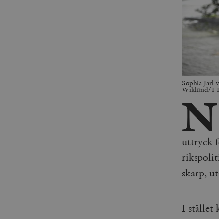
Sophia Jarl 
Wiklund/T
N
uttryck 
rikspolit
skarp, ut
I ställe