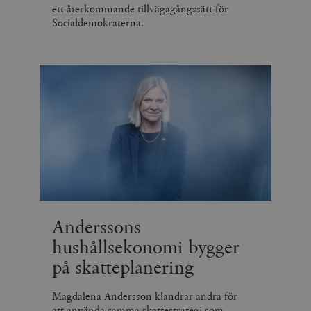
ett återkommande tillvägagångssätt för
Socialdemokraterna.
Anderssons
hushållsekonomi bygger
på skatteplanering
Magdalena Andersson klandrar andra för
att använda samma skattestrategi som