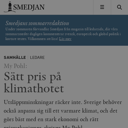
Timbro
MENY
Smedjans sommarredaktion
Under sommaren förvandlas Smedjan från magasin till ledarsida, där våra
sommarsmeder dagligen kommenterar svensk, europeisk och global politik i
kortare texter. Välkommen att läsa!
Läs mer
SAMHÄLLE
LEDARE
My Pohl:
Sätt pris på
klimathotet
Utsläppsminskningar räcker inte. Sverige behöver
också anpassa sig till ett varmare klimat, och det
görs bäst med en stark ekonomi och rätt
prismekanismer, skriver My Pohl.