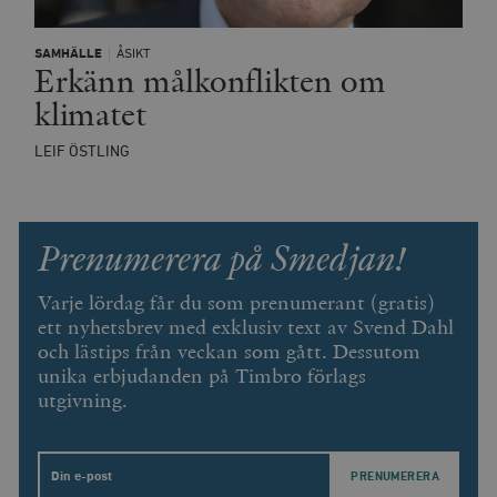
SAMHÄLLE
ÅSIKT
Erkänn målkonflikten om
klimatet
LEIF ÖSTLING
woocommerce_items_in_cart
Automattic
S
Inc.
timbro.se
Prenumerera på Smedjan!
Varje lördag får du som prenumerant (gratis)
wp_woocommerce_session_[abcdef0123456789]
timbro.se
2
{32}
ett nyhetsbrev med exklusiv text av Svend Dahl
__cf_bm
Cloudflare
och lästips från veckan som gått. Dessutom
Inc.
m
unika erbjudanden på Timbro förlags
.myfonts.net
utgivning.
Email